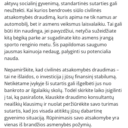
aktyvų socialinį gyvenimą, standartinės sutarties gali
neužtekti. Kai kurios bendrovės siūlo civilinės
atsakomybės draudimą, kuris apima ne tik namus ar
automobilį, bet ir asmens veiksmus laisvalaikiu. Tai gali
būti itin naudinga, jei pavyzdžiui, netyčia sužeidžiate
kitą bėgiką parke ar sugadinate kito asmens įrangą
sporto renginio metu. Šis papildomas saugumo
jausmas kainuoja nedaug, palyginti su potencialia
nauda.
Nepamirškite, kad civilinės atsakomybės draudimas –
tai ne išlaidos, o investicija į jūsų finansinį stabilumą.
Netikėtame įvykyje ši sutartis gali išgelbėti jus nuo
bankroto ar ilgalaikių skolų. Todėl skirkite laiko įsigilinti
į tai, ką pasirašote, klauskite draudimo konsultantų
neaiškių klausimų ir nuolat peržiūrėkite savo turimas
sutartis, kad jos visada atitiktų jūsų dabartinę
gyvenimo situaciją. Rūpinimasis savo atsakomybe yra
vienas iš brandžios asmenybės požymių.