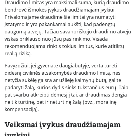
Draudimo limitas yra maksimali suma, kurią draudimo
bendrovė išmokės įvykus draudžiamajam įvykiui.
Privalomajame draudime šie limitai yra numatyti
įstatymo ir yra pakankamai aukšti, kad padengtų
daugumą atvejų. Tačiau savanoriškojo draudimo atveju
viskas priklauso nuo jūsų pasirinkimo. Visada
rekomenduojama rinktis tokius limitus, kurie atitiktų
realią riziką.
Pavyzdžiui, jei gyvenate daugiabutyje, verta turėti
didesnį civilinės atsakomybės draudimo limitą, nes
netyčia sukėlę gaisrą ar užlieję kaimynų butą, galite
padaryti žalą, kurios dydis sieks tūkstančius eurų. Taip
pat svarbu atkreipti dėmesį į tai, ar draudimas dengia
ne tik turtinę, bet ir neturtinę žalą (pvz., moralinę
kompensaciją).
Veiksmai įvykus draudžiamajam
įvykiui