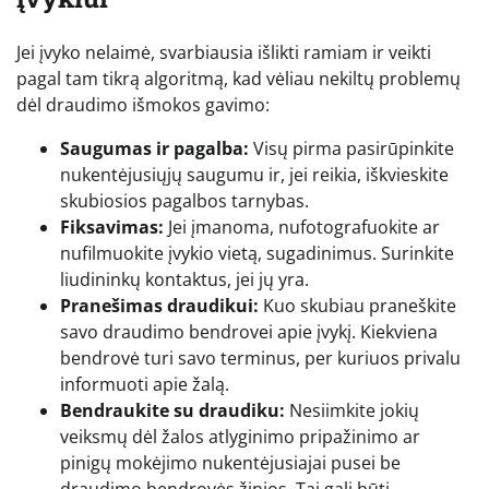
Jei įvyko nelaimė, svarbiausia išlikti ramiam ir veikti
pagal tam tikrą algoritmą, kad vėliau nekiltų problemų
dėl draudimo išmokos gavimo:
Saugumas ir pagalba:
Visų pirma pasirūpinkite
nukentėjusiųjų saugumu ir, jei reikia, iškvieskite
skubiosios pagalbos tarnybas.
Fiksavimas:
Jei įmanoma, nufotografuokite ar
nufilmuokite įvykio vietą, sugadinimus. Surinkite
liudininkų kontaktus, jei jų yra.
Pranešimas draudikui:
Kuo skubiau praneškite
savo draudimo bendrovei apie įvykį. Kiekviena
bendrovė turi savo terminus, per kuriuos privalu
informuoti apie žalą.
Bendraukite su draudiku:
Nesiimkite jokių
veiksmų dėl žalos atlyginimo pripažinimo ar
pinigų mokėjimo nukentėjusiajai pusei be