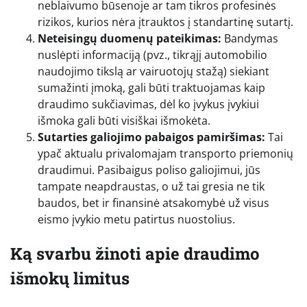
neblaivumo būsenoje ar tam tikros profesinės
rizikos, kurios nėra įtrauktos į standartinę sutartį.
Neteisingų duomenų pateikimas:
Bandymas
nuslėpti informaciją (pvz., tikrąjį automobilio
naudojimo tikslą ar vairuotojų stažą) siekiant
sumažinti įmoką, gali būti traktuojamas kaip
draudimo sukčiavimas, dėl ko įvykus įvykiui
išmoka gali būti visiškai išmokėta.
Sutarties galiojimo pabaigos pamiršimas:
Tai
ypač aktualu privalomajam transporto priemonių
draudimui. Pasibaigus poliso galiojimui, jūs
tampate neapdraustas, o už tai gresia ne tik
baudos, bet ir finansinė atsakomybė už visus
eismo įvykio metu patirtus nuostolius.
Ką svarbu žinoti apie draudimo
išmokų limitus