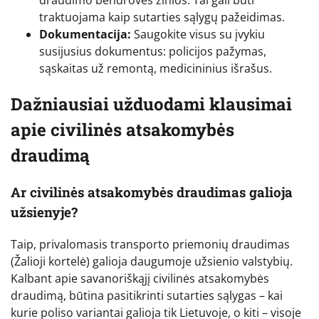
draudimo bendrovės žinios. Tai gali būti
traktuojama kaip sutarties sąlygų pažeidimas.
Dokumentacija:
Saugokite visus su įvykiu
susijusius dokumentus: policijos pažymas,
sąskaitas už remontą, medicininius išrašus.
Dažniausiai užduodami klausimai
apie civilinės atsakomybės
draudimą
Ar civilinės atsakomybės draudimas galioja
užsienyje?
Taip, privalomasis transporto priemonių draudimas
(Žalioji kortelė) galioja daugumoje užsienio valstybių.
Kalbant apie savanoriškąjį civilinės atsakomybės
draudimą, būtina pasitikrinti sutarties sąlygas – kai
kurie poliso variantai galioja tik Lietuvoje, o kiti – visoje