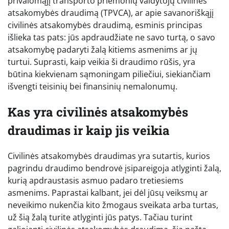
privalomąjį transporto priemonių valdytojų civilinės
atsakomybės draudimą (TPVCA), ar apie savanoriškąjį
civilinės atsakomybės draudimą, esminis principas
išlieka tas pats: jūs apdraudžiate ne savo turtą, o savo
atsakomybę padaryti žalą kitiems asmenims ar jų
turtui. Suprasti, kaip veikia ši draudimo rūšis, yra
būtina kiekvienam sąmoningam piliečiui, siekiančiam
išvengti teisinių bei finansinių nemalonumų.
Kas yra civilinės atsakomybės
draudimas ir kaip jis veikia
Civilinės atsakomybės draudimas yra sutartis, kurios
pagrindu draudimo bendrovė įsipareigoja atlyginti žalą,
kurią apdraustasis asmuo padaro tretiesiems
asmenims. Paprastai kalbant, jei dėl jūsų veiksmų ar
neveikimo nukenčia kito žmogaus sveikata arba turtas,
už šią žalą turite atlyginti jūs patys. Tačiau turint