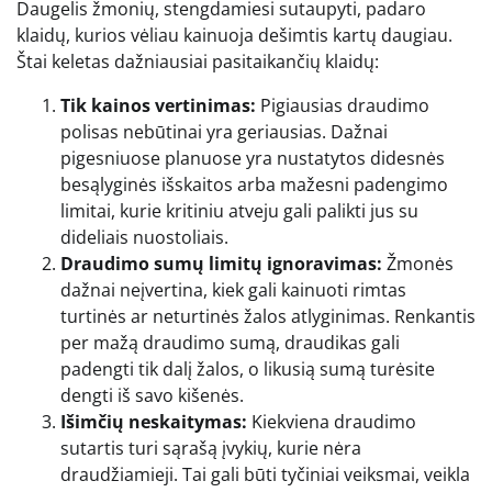
Daugelis žmonių, stengdamiesi sutaupyti, padaro
klaidų, kurios vėliau kainuoja dešimtis kartų daugiau.
Štai keletas dažniausiai pasitaikančių klaidų:
Tik kainos vertinimas:
Pigiausias draudimo
polisas nebūtinai yra geriausias. Dažnai
pigesniuose planuose yra nustatytos didesnės
besąlyginės išskaitos arba mažesni padengimo
limitai, kurie kritiniu atveju gali palikti jus su
dideliais nuostoliais.
Draudimo sumų limitų ignoravimas:
Žmonės
dažnai neįvertina, kiek gali kainuoti rimtas
turtinės ar neturtinės žalos atlyginimas. Renkantis
per mažą draudimo sumą, draudikas gali
padengti tik dalį žalos, o likusią sumą turėsite
dengti iš savo kišenės.
Išimčių neskaitymas:
Kiekviena draudimo
sutartis turi sąrašą įvykių, kurie nėra
draudžiamieji. Tai gali būti tyčiniai veiksmai, veikla