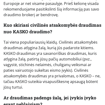
Europoje ar net visame pasaulyje. Prieš kelionę visada
rekomenduojame pasitikslinti šią informaciją pas savo
draudimo brokerį ar bendrovę.
Kuo skiriasi civilinės atsakomybės draudimas
nuo KASKO draudimo?
Tai viena populiariausių klaidų. Civilinės atsakomybės
draudimas atlygina žalą, kurią jūs padarote kitiems.
KASKO draudimas yra savanoriškas draudimas, kuris
atlygina žalą, patirtą jūsų pačių automobiliui (pvz.,
vagystė, stichinės nelaimės, chuliganų veiksmai ar
paties vairuotojo sukeltas eismo įvykis). Civilinės
atsakomybės draudimas yra privalomas, o KASKO – ne,
tačiau KASKO suteikia visapusiškesnę apsaugą būtent
jūsų turtui.
Ar draudimas padengs žalą, jei įvykis įvyko
esant neblaiviam?