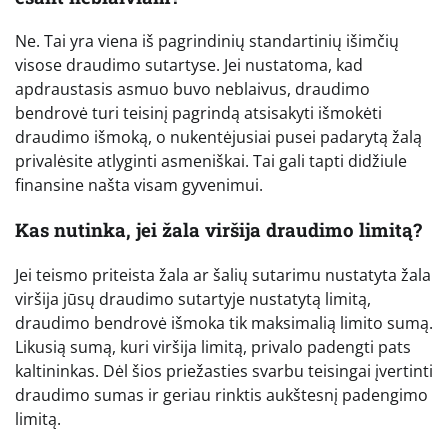
Ne. Tai yra viena iš pagrindinių standartinių išimčių
visose draudimo sutartyse. Jei nustatoma, kad
apdraustasis asmuo buvo neblaivus, draudimo
bendrovė turi teisinį pagrindą atsisakyti išmokėti
draudimo išmoką, o nukentėjusiai pusei padarytą žalą
privalėsite atlyginti asmeniškai. Tai gali tapti didžiule
finansine našta visam gyvenimui.
Kas nutinka, jei žala viršija draudimo limitą?
Jei teismo priteista žala ar šalių sutarimu nustatyta žala
viršija jūsų draudimo sutartyje nustatytą limitą,
draudimo bendrovė išmoka tik maksimalią limito sumą.
Likusią sumą, kuri viršija limitą, privalo padengti pats
kaltininkas. Dėl šios priežasties svarbu teisingai įvertinti
draudimo sumas ir geriau rinktis aukštesnį padengimo
limitą.