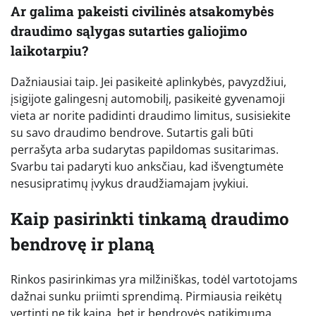
Ar galima pakeisti civilinės atsakomybės
draudimo sąlygas sutarties galiojimo
laikotarpiu?
Dažniausiai taip. Jei pasikeitė aplinkybės, pavyzdžiui,
įsigijote galingesnį automobilį, pasikeitė gyvenamoji
vieta ar norite padidinti draudimo limitus, susisiekite
su savo draudimo bendrove. Sutartis gali būti
perrašyta arba sudarytas papildomas susitarimas.
Svarbu tai padaryti kuo anksčiau, kad išvengtumėte
nesusipratimų įvykus draudžiamajam įvykiui.
Kaip pasirinkti tinkamą draudimo
bendrovę ir planą
Rinkos pasirinkimas yra milžiniškas, todėl vartotojams
dažnai sunku priimti sprendimą. Pirmiausia reikėtų
vertinti ne tik kainą, bet ir bendrovės patikimumą,