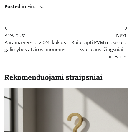
Posted in
Finansai
Navigacija
Previous:
Next:
tarp
Parama verslui 2024: kokios
Kaip tapti PVM mokėtoju:
įrašų
galimybės atviros įmonėms
svarbiausi žingsniai ir
prievolės
Rekomenduojami straipsniai