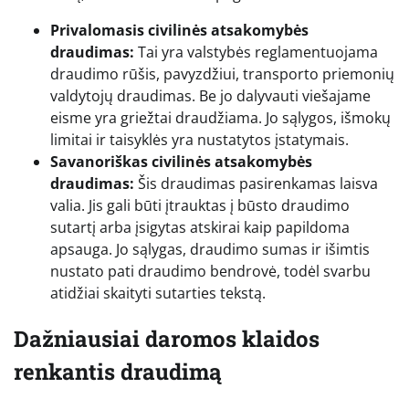
Privalomasis civilinės atsakomybės
draudimas:
Tai yra valstybės reglamentuojama
draudimo rūšis, pavyzdžiui, transporto priemonių
valdytojų draudimas. Be jo dalyvauti viešajame
eisme yra griežtai draudžiama. Jo sąlygos, išmokų
limitai ir taisyklės yra nustatytos įstatymais.
Savanoriškas civilinės atsakomybės
draudimas:
Šis draudimas pasirenkamas laisva
valia. Jis gali būti įtrauktas į būsto draudimo
sutartį arba įsigytas atskirai kaip papildoma
apsauga. Jo sąlygas, draudimo sumas ir išimtis
nustato pati draudimo bendrovė, todėl svarbu
atidžiai skaityti sutarties tekstą.
Dažniausiai daromos klaidos
renkantis draudimą