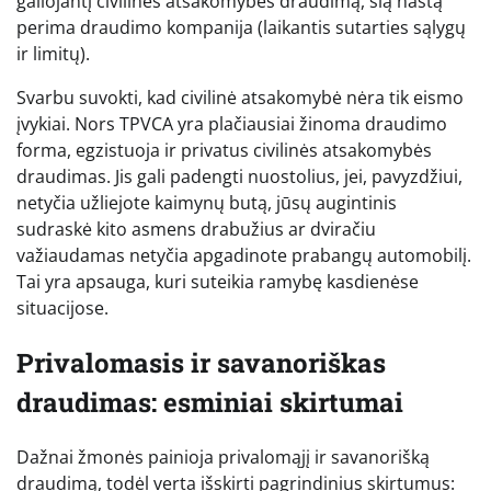
galiojantį civilinės atsakomybės draudimą, šią naštą
perima draudimo kompanija (laikantis sutarties sąlygų
ir limitų).
Svarbu suvokti, kad civilinė atsakomybė nėra tik eismo
įvykiai. Nors TPVCA yra plačiausiai žinoma draudimo
forma, egzistuoja ir privatus civilinės atsakomybės
draudimas. Jis gali padengti nuostolius, jei, pavyzdžiui,
netyčia užliejote kaimynų butą, jūsų augintinis
sudraskė kito asmens drabužius ar dviračiu
važiaudamas netyčia apgadinote prabangų automobilį.
Tai yra apsauga, kuri suteikia ramybę kasdienėse
situacijose.
Privalomasis ir savanoriškas
draudimas: esminiai skirtumai
Dažnai žmonės painioja privalomąjį ir savanorišką
draudimą, todėl verta išskirti pagrindinius skirtumus: