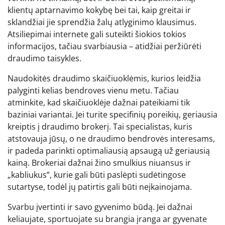
klientų aptarnavimo kokybę bei tai, kaip greitai ir
sklandžiai jie sprendžia žalų atlyginimo klausimus.
Atsiliepimai internete gali suteikti šiokios tokios
informacijos, tačiau svarbiausia – atidžiai peržiūrėti
draudimo taisykles.
Naudokitės draudimo skaičiuoklėmis, kurios leidžia
palyginti kelias bendroves vienu metu. Tačiau
atminkite, kad skaičiuoklėje dažnai pateikiami tik
baziniai variantai. Jei turite specifinių poreikių, geriausia
kreiptis į draudimo brokerį. Tai specialistas, kuris
atstovauja jūsų, o ne draudimo bendrovės interesams,
ir padeda parinkti optimaliausią apsaugą už geriausią
kainą. Brokeriai dažnai žino smulkius niuansus ir
„kabliukus”, kurie gali būti paslėpti sudėtingose
sutartyse, todėl jų patirtis gali būti neįkainojama.
Svarbu įvertinti ir savo gyvenimo būdą. Jei dažnai
keliaujate, sportuojate su brangia įranga ar gyvenate