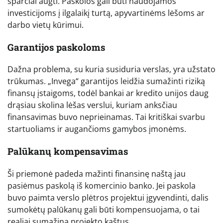
sparčiai augti. Paskolos gali būti naudojamos
investicijoms į ilgalaikį turtą, apyvartinėms lėšoms ar
darbo vietų kūrimui.
Garantijos paskoloms
Dažna problema, su kuria susiduria verslas, yra užstato
trūkumas. „Invega“ garantijos leidžia sumažinti riziką
finansų įstaigoms, todėl bankai ar kredito unijos daug
drąsiau skolina lėšas verslui, kuriam anksčiau
finansavimas buvo neprieinamas. Tai kritiškai svarbu
startuoliams ir augančioms gamybos įmonėms.
Palūkanų kompensavimas
Ši priemonė padeda mažinti finansinę naštą jau
pasiėmus paskolą iš komercinio banko. Jei paskola
buvo paimta verslo plėtros projektui įgyvendinti, dalis
sumokėtų palūkanų gali būti kompensuojama, o tai
realiai sumažina projekto kaštus.