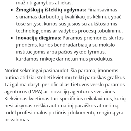
mažinti gamybos atliekas.
Žmogiškųjų išteklių ugdymas:
Finansavimas
skiriamas darbuotojų kvalifikacijos kėlimui, ypač
tose srityse, kurios susijusios su aukštosiomis
technologijomis ar vadybos procesų tobulinimu.
Inovacijų diegimas:
Paramos priemonės skirtos
įmonėms, kurios bendradarbiauja su mokslo
institucijomis arba pačios vykdo tyrimus,
kurdamos rinkoje dar neturimus produktus.
Norint sėkmingai pasinaudoti šia parama, įmonėms
būtina atidžiai stebėti kvietimų teikti paraiškas grafikus.
Tai galima daryti per oficialias Lietuvos verslo paramos
agentūros (LVPA) ar Inovacijų agentūros svetaines.
Kiekvienas kvietimas turi specifinius reikalavimus, kurių
nesilaikymas reiškia automatinį paraiškos atmetimą,
todėl profesionalus požiūris į dokumentų rengimą yra
privalomas.