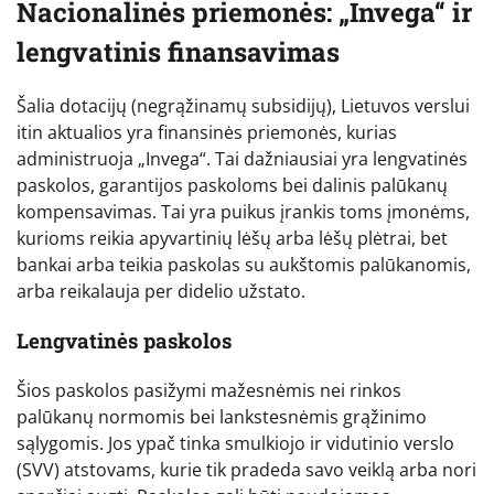
Nacionalinės priemonės: „Invega“ ir
lengvatinis finansavimas
Šalia dotacijų (negrąžinamų subsidijų), Lietuvos verslui
itin aktualios yra finansinės priemonės, kurias
administruoja „Invega“. Tai dažniausiai yra lengvatinės
paskolos, garantijos paskoloms bei dalinis palūkanų
kompensavimas. Tai yra puikus įrankis toms įmonėms,
kurioms reikia apyvartinių lėšų arba lėšų plėtrai, bet
bankai arba teikia paskolas su aukštomis palūkanomis,
arba reikalauja per didelio užstato.
Lengvatinės paskolos
Šios paskolos pasižymi mažesnėmis nei rinkos
palūkanų normomis bei lankstesnėmis grąžinimo
sąlygomis. Jos ypač tinka smulkiojo ir vidutinio verslo
(SVV) atstovams, kurie tik pradeda savo veiklą arba nori