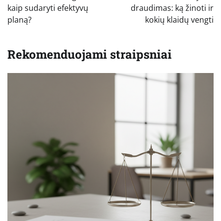
įrašų
kaip sudaryti efektyvų
draudimas: ką žinoti ir
planą?
kokių klaidų vengti
Rekomenduojami straipsniai