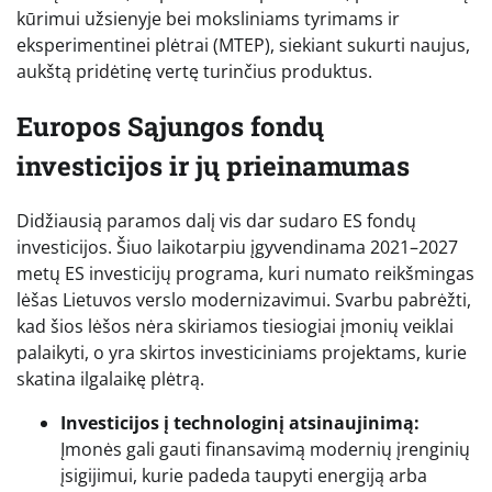
kūrimui užsienyje bei moksliniams tyrimams ir
eksperimentinei plėtrai (MTEP), siekiant sukurti naujus,
aukštą pridėtinę vertę turinčius produktus.
Europos Sąjungos fondų
investicijos ir jų prieinamumas
Didžiausią paramos dalį vis dar sudaro ES fondų
investicijos. Šiuo laikotarpiu įgyvendinama 2021–2027
metų ES investicijų programa, kuri numato reikšmingas
lėšas Lietuvos verslo modernizavimui. Svarbu pabrėžti,
kad šios lėšos nėra skiriamos tiesiogiai įmonių veiklai
palaikyti, o yra skirtos investiciniams projektams, kurie
skatina ilgalaikę plėtrą.
Investicijos į technologinį atsinaujinimą:
Įmonės gali gauti finansavimą modernių įrenginių
įsigijimui, kurie padeda taupyti energiją arba