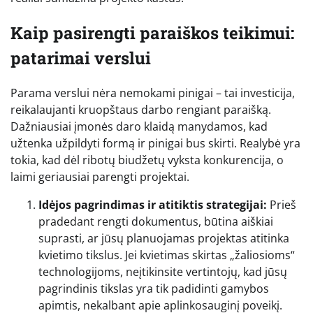
Kaip pasirengti paraiškos teikimui:
patarimai verslui
Parama verslui nėra nemokami pinigai – tai investicija,
reikalaujanti kruopštaus darbo rengiant paraišką.
Dažniausiai įmonės daro klaidą manydamos, kad
užtenka užpildyti formą ir pinigai bus skirti. Realybė yra
tokia, kad dėl ribotų biudžetų vyksta konkurencija, o
laimi geriausiai parengti projektai.
Idėjos pagrindimas ir atitiktis strategijai:
Prieš
pradedant rengti dokumentus, būtina aiškiai
suprasti, ar jūsų planuojamas projektas atitinka
kvietimo tikslus. Jei kvietimas skirtas „žaliosioms“
technologijoms, neįtikinsite vertintojų, kad jūsų
pagrindinis tikslas yra tik padidinti gamybos
apimtis, nekalbant apie aplinkosauginį poveikį.