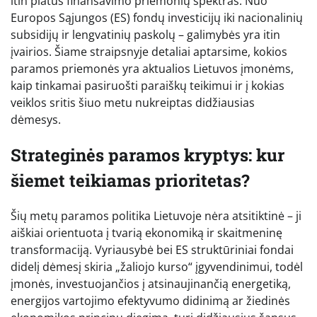
itin platus finansavimo priemonių spektras. Nuo
Europos Sąjungos (ES) fondų investicijų iki nacionalinių
subsidijų ir lengvatinių paskolų – galimybės yra itin
įvairios. Šiame straipsnyje detaliai aptarsime, kokios
paramos priemonės yra aktualios Lietuvos įmonėms,
kaip tinkamai pasiruošti paraiškų teikimui ir į kokias
veiklos sritis šiuo metu nukreiptas didžiausias
dėmesys.
Strateginės paramos kryptys: kur
šiemet teikiamas prioritetas?
Šių metų paramos politika Lietuvoje nėra atsitiktinė – ji
aiškiai orientuota į tvarią ekonomiką ir skaitmeninę
transformaciją. Vyriausybė bei ES struktūriniai fondai
didelį dėmesį skiria „žaliojo kurso“ įgyvendinimui, todėl
įmonės, investuojančios į atsinaujinančią energetiką,
energijos vartojimo efektyvumo didinimą ar žiedinės