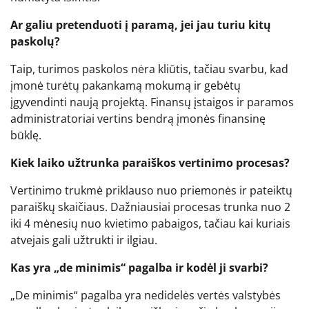
Ar galiu pretenduoti į paramą, jei jau turiu kitų
paskolų?
Taip, turimos paskolos nėra kliūtis, tačiau svarbu, kad
įmonė turėtų pakankamą mokumą ir gebėtų
įgyvendinti naują projektą. Finansų įstaigos ir paramos
administratoriai vertins bendrą įmonės finansinę
būklę.
Kiek laiko užtrunka paraiškos vertinimo procesas?
Vertinimo trukmė priklauso nuo priemonės ir pateiktų
paraiškų skaičiaus. Dažniausiai procesas trunka nuo 2
iki 4 mėnesių nuo kvietimo pabaigos, tačiau kai kuriais
atvejais gali užtrukti ir ilgiau.
Kas yra „de minimis“ pagalba ir kodėl ji svarbi?
„De minimis“ pagalba yra nedidelės vertės valstybės