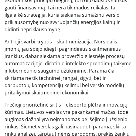
ekonomikos principų diegimą, turi didžiausius šansus
gauti finansavimą. Tai nėra tik mados reikalas, tai –
ilgalaikė strategija, kuria siekiama sumažinti verslo
priklausomybę nuo svyruojančių energijos kainų ir
didinti nepriklausomybę.
Antroji svarbi kryptis – skaitmenizacija. Nors dalis
įmonių jau spėjo įdiegti pagrindinius skaitmeninius
įrankius, dabar siekiama proveržio gilesnėje procesų
automatizacijoje, dirbtinio intelekto sprendimų taikyme
ir kibernetinio saugumo užtikrinime. Parama čia
skiriama ne tik techninei įrangai įsigyti, bet ir
darbuotojų kompetencijų kėlimui bei verslo modelių
pritaikymui skaitmeninei ekonomikai.
Trečioji prioritetinė sritis – eksporto plėtra ir inovacijų
kūrimas. Lietuvos verslas yra pakankamai mažas, todėl
augimas dažnai yra neįmanomas be išėjimo į užsienio
rinkas. Šiemet verslas gali pasinaudoti parama, skirta
rinkų analizei, tarptautinėms parodoms, prekės ženklų