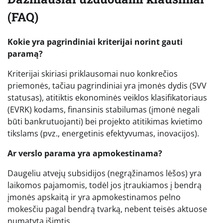
(FAQ)
Kokie yra pagrindiniai kriterijai norint gauti
paramą?
Kriterijai skiriasi priklausomai nuo konkrečios
priemonės, tačiau pagrindiniai yra įmonės dydis (SVV
statusas), atitiktis ekonominės veiklos klasifikatoriaus
(EVRK) kodams, finansinis stabilumas (įmonė negali
būti bankrutuojanti) bei projekto atitikimas kvietimo
tikslams (pvz., energetinis efektyvumas, inovacijos).
Ar verslo parama yra apmokestinama?
Daugeliu atvejų subsidijos (negrąžinamos lėšos) yra
laikomos pajamomis, todėl jos įtraukiamos į bendrą
įmonės apskaitą ir yra apmokestinamos pelno
mokesčiu pagal bendrą tvarką, nebent teisės aktuose
numatyta išimtis.