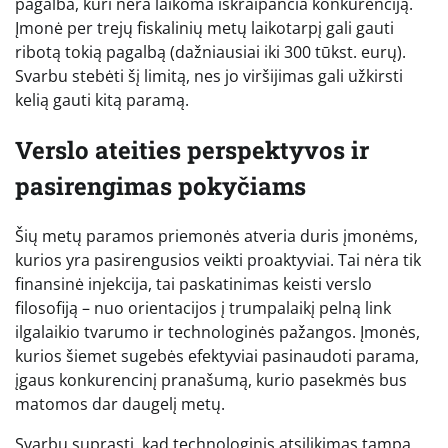
pagalba, kuri nėra laikoma iškraipančia konkurenciją.
Įmonė per trejų fiskalinių metų laikotarpį gali gauti
ribotą tokią pagalbą (dažniausiai iki 300 tūkst. eurų).
Svarbu stebėti šį limitą, nes jo viršijimas gali užkirsti
kelią gauti kitą paramą.
Verslo ateities perspektyvos ir
pasirengimas pokyčiams
Šių metų paramos priemonės atveria duris įmonėms,
kurios yra pasirengusios veikti proaktyviai. Tai nėra tik
finansinė injekcija, tai paskatinimas keisti verslo
filosofiją – nuo orientacijos į trumpalaikį pelną link
ilgalaikio tvarumo ir technologinės pažangos. Įmonės,
kurios šiemet sugebės efektyviai pasinaudoti parama,
įgaus konkurencinį pranašumą, kurio pasekmės bus
matomos dar daugelį metų.
Svarbu suprasti, kad technologinis atsilikimas tampa