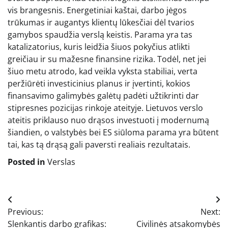
vis brangesnis. Energetiniai kaštai, darbo jėgos
trūkumas ir augantys klientų lūkesčiai dėl tvarios
gamybos spaudžia verslą keistis. Parama yra tas
katalizatorius, kuris leidžia šiuos pokyčius atlikti
greičiau ir su mažesne finansine rizika. Todėl, net jei
šiuo metu atrodo, kad veikla vyksta stabiliai, verta
peržiūrėti investicinius planus ir įvertinti, kokios
finansavimo galimybės galėtų padėti užtikrinti dar
stipresnes pozicijas rinkoje ateityje. Lietuvos verslo
ateitis priklauso nuo drąsos investuoti į modernumą
šiandien, o valstybės bei ES siūloma parama yra būtent
tai, kas tą drąsą gali paversti realiais rezultatais.
Posted in
Verslas
Navigacija
Previous:
Next:
tarp
Slenkantis darbo grafikas:
Civilinės atsakomybės