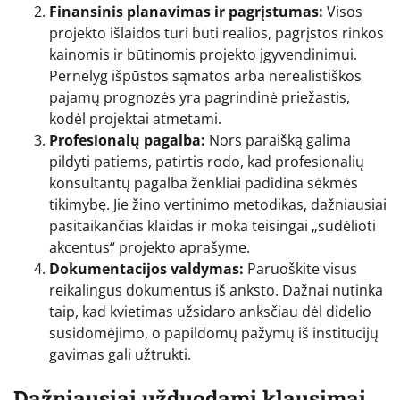
Finansinis planavimas ir pagrįstumas:
Visos
projekto išlaidos turi būti realios, pagrįstos rinkos
kainomis ir būtinomis projekto įgyvendinimui.
Pernelyg išpūstos sąmatos arba nerealistiškos
pajamų prognozės yra pagrindinė priežastis,
kodėl projektai atmetami.
Profesionalų pagalba:
Nors paraišką galima
pildyti patiems, patirtis rodo, kad profesionalių
konsultantų pagalba ženkliai padidina sėkmės
tikimybę. Jie žino vertinimo metodikas, dažniausiai
pasitaikančias klaidas ir moka teisingai „sudėlioti
akcentus“ projekto aprašyme.
Dokumentacijos valdymas:
Paruoškite visus
reikalingus dokumentus iš anksto. Dažnai nutinka
taip, kad kvietimas užsidaro anksčiau dėl didelio
susidomėjimo, o papildomų pažymų iš institucijų
gavimas gali užtrukti.
Dažniausiai užduodami klausimai