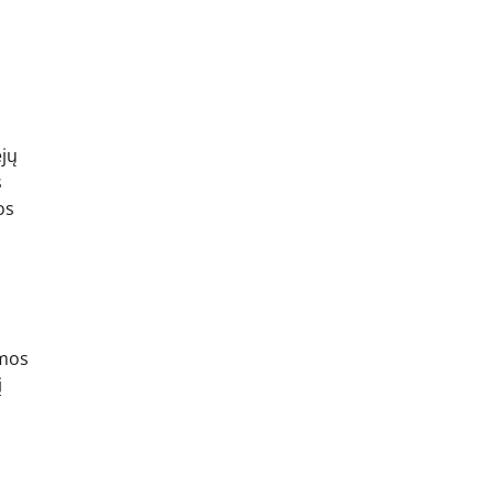
ėjų
s
os
amos
į