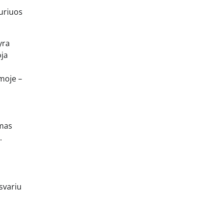
kuriuos
yra
oja
moje –
amas
.
 svariu