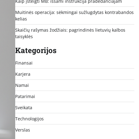
Kaip įsteigti MB: išsami instrukcija pradedančiajam
Muitinės operacija: sėkmingai sužlugdytas kontrabandos
kelias
Skaičių rašymas žodžiais: pagrindinės lietuvių kalbos
taisyklės
Kategorijos
Finansai
Karjera
Namai
Patarimai
Sveikata
Technologijos
Verslas