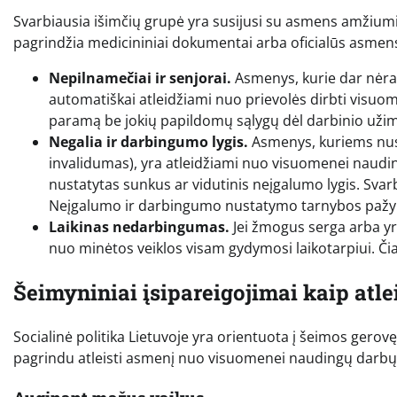
Svarbiausia išimčių grupė yra susijusi su asmens amžiumi ir
pagrindžia medicininiai dokumentai arba oficialūs asme
Nepilnamečiai ir senjorai.
Asmenys, kurie dar nėra 
automatiškai atleidžiami nuo prievolės dirbti vis
paramą be jokių papildomų sąlygų dėl darbinio uži
Negalia ir darbingumo lygis.
Asmenys, kuriems nust
invalidumas), yra atleidžiami nuo visuomenei naudin
nustatytas sunkus ar vidutinis neįgalumo lygis. Svarbu
Neįgalumo ir darbingumo nustatymo tarnybos paž
Laikinas nedarbingumas.
Jei žmogus serga arba yra
nuo minėtos veiklos visam gydymosi laikotarpiui. Čia
Šeimyniniai įsipareigojimai kaip atl
Socialinė politika Lietuvoje yra orientuota į šeimos gerovę
pagrindu atleisti asmenį nuo visuomenei naudingų darbų