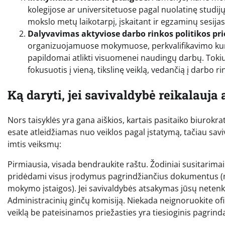
kolegijose ar universitetuose pagal nuolatinę studijų 
mokslo metų laikotarpį, įskaitant ir egzaminų sesijas
Dalyvavimas aktyviose darbo rinkos politikos pr
organizuojamuose mokymuose, perkvalifikavimo kur
papildomai atlikti visuomenei naudingų darbų. Toki
fokusuotis į vieną, tikslinę veiklą, vedančią į darbo ri
Ką daryti, jei savivaldybė reikalauja a
Nors taisyklės yra gana aiškios, kartais pasitaiko biurokra
esate atleidžiamas nuo veiklos pagal įstatymą, tačiau savi
imtis veiksmų:
Pirmiausia, visada bendraukite raštu. Žodiniai susitarimai 
pridėdami visus įrodymus pagrindžiančius dokumentus (m
mokymo įstaigos). Jei savivaldybės atsakymas jūsų netenkin
Administracinių ginčų komisiją. Niekada neignoruokite ofi
veiklą be pateisinamos priežasties yra tiesioginis pagrin