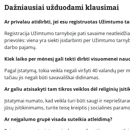
Dažniausiai užduodami klausimai
Ar privalau atidirbti, jei esu registruotas Užimtumo t
Registracija Užimtumo tarnyboje pati savaime neatleidžia
prievolės: viena yra siekti įsidarbinti per Užimtumo tarnyb
darbo pajamų.
Kiek laiko per mėnesį gali tekti dirbti visuomenei na
Pagal įstatymą, tokia veikla negali viršyti 40 valandų per
tačiau jis negali būti savavališkai didinamas.
Ar galiu atsisakyti tam tikros veiklos dėl religinių įsit
Įstatymai numato, kad veikla turi būti saugi ir neprieštara
jūsų įsitikinimams, turite teisę kreiptis į socialinės para
Ar neįgalumo grupė visada suteikia atleidimą?