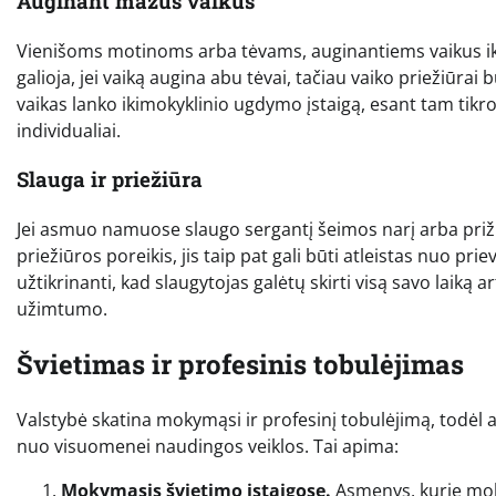
Auginant mažus vaikus
Vienišoms motinoms arba tėvams, auginantiems vaikus iki 3
galioja, jei vaiką augina abu tėvai, tačiau vaiko priežiūrai
vaikas lanko ikimokyklinio ugdymo įstaigą, esant tam tikrom
individualiai.
Slauga ir priežiūra
Jei asmuo namuose slaugo sergantį šeimos narį arba priži
priežiūros poreikis, jis taip pat gali būti atleistas nuo pr
užtikrinanti, kad slaugytojas galėtų skirti visą savo lai
užimtumo.
Švietimas ir profesinis tobulėjimas
Valstybė skatina mokymąsi ir profesinį tobulėjimą, todėl as
nuo visuomenei naudingos veiklos. Tai apima:
Mokymasis švietimo įstaigose.
Asmenys, kurie mok