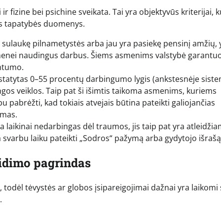
 fizine bei psichine sveikata. Tai yra objektyvūs kriterijai, 
ns tapatybės duomenys.
sulaukę pilnametystės arba jau yra pasiekę pensinį amžių, 
uomenei naudingus darbus. Šiems asmenims valstybė garantu
mtumo.
atytas 0–55 procentų darbingumo lygis (ankstesnėje siste
gos veiklos. Taip pat ši išimtis taikoma asmenims, kuriems
 pabrėžti, kad tokiais atvejais būtina pateikti galiojančias
ymas.
 laikinai nedarbingas dėl traumos, jis taip pat yra atleidži
 svarbu laiku pateikti „Sodros“ pažymą arba gydytojo išrašą
eidimo pagrindas
, todėl tėvystės ar globos įsipareigojimai dažnai yra laikomi
.