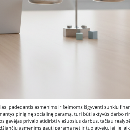
las, padedantis asmenims ir šeimoms išgyventi sunkiu fina
nantys piniginę socialinę paramą, turi būti aktyvūs darbo ri
 gavėjas privalo atidirbti viešuosius darbus, tačiau realyb
džiančių asmenims gauti paramą net ir tuo atveju, jei jie laik