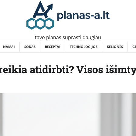
tavo planas suprasti daugiau
NAMAI
SODAS
RECEPTAI
TECHNOLOGIJOS
KELIONĖS
G
eikia atidirbti? Visos išimt