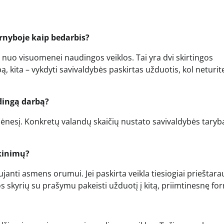
arnyboje kaip bedarbis?
 nuo visuomenei naudingos veiklos. Tai yra dvi skirtingos
ą, kita – vykdyti savivaldybės paskirtas užduotis, kol neturit
udingą darbą?
 mėnesį. Konkretų valandų skaičių nustato savivaldybės taryb
ikinimų?
ujanti asmens orumui. Jei paskirta veikla tiesiogiai prieštara
mos skyrių su prašymu pakeisti užduotį į kitą, priimtinesnę fo