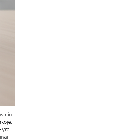
nsiniu
nkoje.
ė yra
inai