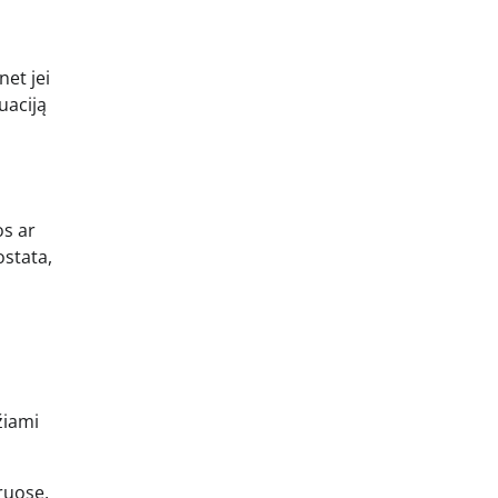
net jei
uaciją
os ar
ostata,
žiami
ruose,