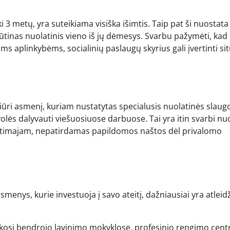
 metų, yra suteikiama visiška išimtis. Taip pat ši nuostata
 būtinas nuolatinis vieno iš jų dėmesys. Svarbu pažymėti, kad 
s aplinkybėms, socialinių paslaugų skyrius gali įvertinti sit
ūri asmenį, kuriam nustatytas specialusis nuolatinės slaug
ievolės dalyvauti viešuosiuose darbuose. Tai yra itin svarbi nu
ką artimajam, nepatirdamas papildomos naštos dėl privalomo
menys, kurie investuoja į savo ateitį, dažniausiai yra atleid
osi bendrojo lavinimo mokyklose, profesinio rengimo cent