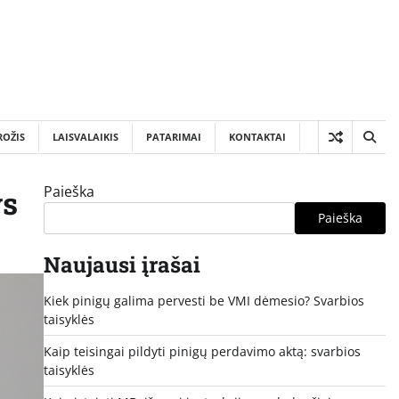
ROŽIS
LAISVALAIKIS
PATARIMAI
KONTAKTAI
Paieška
ys
Paieška
Naujausi įrašai
Kiek pinigų galima pervesti be VMI dėmesio? Svarbios
taisyklės
Kaip teisingai pildyti pinigų perdavimo aktą: svarbios
taisyklės