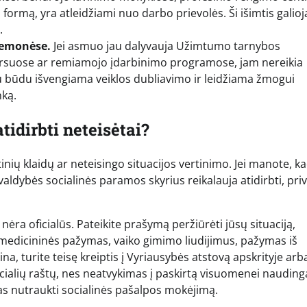
formą, yra atleidžiami nuo darbo prievolės. Ši išimtis galioj
.
iemonėse.
Jei asmuo jau dalyvauja Užimtumo tarnybos
suose ar remiamojo įdarbinimo programose, jam nereikia
u būdu išvengiama veiklos dubliavimo ir leidžiama žmogui
nką.
tidirbti neteisėtai?
tinių klaidų ar neteisingo situacijos vertinimo. Jei manote, k
valdybės socialinės paramos skyrius reikalauja atidirbti, pri
nėra oficialūs. Pateikite prašymą peržiūrėti jūsų situaciją,
edicininės pažymas, vaiko gimimo liudijimus, pažymas iš
a, turite teisę kreiptis į Vyriausybės atstovą apskrityje arb
cialių raštų, nes neatvykimas į paskirtą visuomenei nauding
das nutraukti socialinės pašalpos mokėjimą.