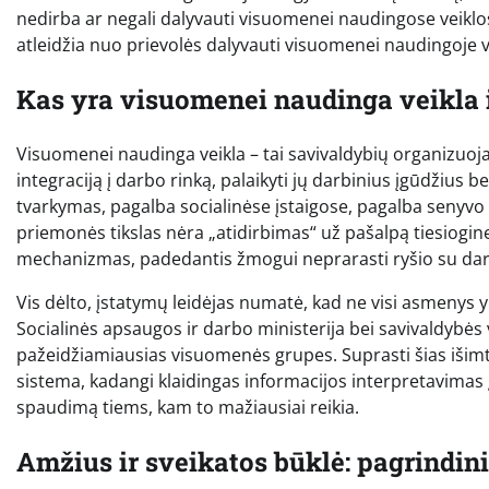
nedirba ar negali dalyvauti visuomenei naudingose veiklos
atleidžia nuo prievolės dalyvauti visuomenei naudingoje veik
Kas yra visuomenei naudinga veikla i
Visuomenei naudinga veikla – tai savivaldybių organizuoja
integraciją į darbo rinką, palaikyti jų darbinius įgūdžius 
tvarkymas, pagalba socialinėse įstaigose, pagalba senyvo
priemonės tikslas nėra „atidirbimas“ už pašalpą tiesiogin
mechanizmas, padedantis žmogui neprarasti ryšio su dar
Vis dėlto, įstatymų leidėjas numatė, kad ne visi asmenys yr
Socialinės apsaugos ir darbo ministerija bei savivaldybės 
pažeidžiamiausias visuomenės grupes. Suprasti šias išimt
sistema, kadangi klaidingas informacijos interpretavimas
spaudimą tiems, kam to mažiausiai reikia.
Amžius ir sveikatos būklė: pagrindinia