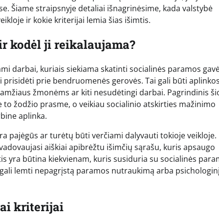
e. Šiame straipsnyje detaliai išnagrinėsime, kada valstybė
loje ir kokie kriterijai lemia šias išimtis.
r kodėl ji reikalaujama?
mi darbai, kuriais siekiama skatinti socialinės paramos gav
bei prisidėti prie bendruomenės gerovės. Tai gali būti aplinko
 amžiaus žmonėms ar kiti nesudėtingi darbai. Pagrindinis ši
e to žodžio prasme, o veikiau socialinio atskirties mažinimo
bine aplinka.
a pajėgūs ar turėtų būti verčiami dalyvauti tokioje veikloje.
vadovaujasi aiškiai apibrėžtu išimčių sąrašu, kuris apsaugo
is yra būtina kiekvienam, kuris susiduria su socialinės par
 gali lemti nepagrįstą paramos nutraukimą arba psichologin
i kriterijai