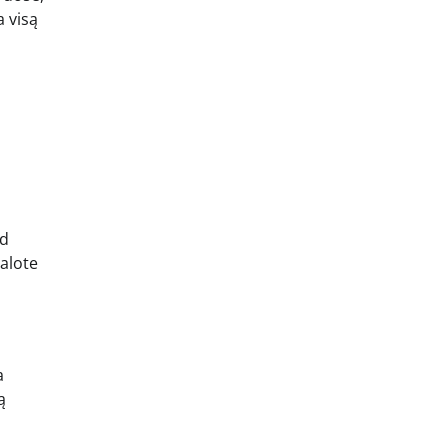
a visą
ad
valote
a
ą