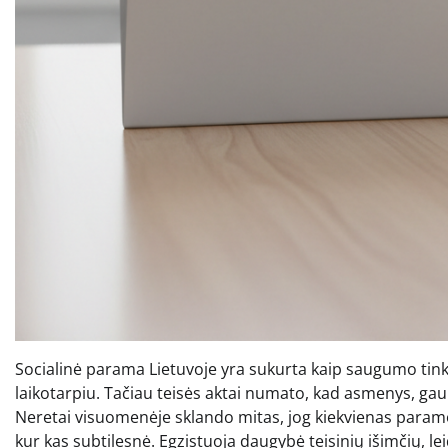
Socialinė parama Lietuvoje yra sukurta kaip saugumo tink
laikotarpiu. Tačiau teisės aktai numato, kad asmenys, gau
Neretai visuomenėje sklando mitas, jog kiekvienas paramos
kur kas subtilesnė. Egzistuoja daugybė teisinių išimčių, lei