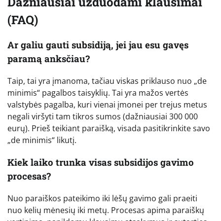
Dažniausiai užduodami klausimai
(FAQ)
Ar galiu gauti subsidiją, jei jau esu gavęs
paramą anksčiau?
Taip, tai yra įmanoma, tačiau viskas priklauso nuo „de
minimis“ pagalbos taisyklių. Tai yra mažos vertės
valstybės pagalba, kuri vienai įmonei per trejus metus
negali viršyti tam tikros sumos (dažniausiai 300 000
eurų). Prieš teikiant paraišką, visada pasitikrinkite savo
„de minimis“ likutį.
Kiek laiko trunka visas subsidijos gavimo
procesas?
Nuo paraiškos pateikimo iki lėšų gavimo gali praeiti
nuo kelių mėnesių iki metų. Procesas apima paraiškų