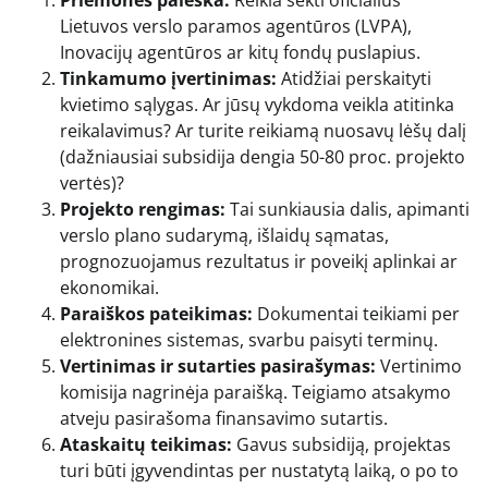
Priemonės paieška:
Reikia sekti oficialius
Lietuvos verslo paramos agentūros (LVPA),
Inovacijų agentūros ar kitų fondų puslapius.
Tinkamumo įvertinimas:
Atidžiai perskaityti
kvietimo sąlygas. Ar jūsų vykdoma veikla atitinka
reikalavimus? Ar turite reikiamą nuosavų lėšų dalį
(dažniausiai subsidija dengia 50-80 proc. projekto
vertės)?
Projekto rengimas:
Tai sunkiausia dalis, apimanti
verslo plano sudarymą, išlaidų sąmatas,
prognozuojamus rezultatus ir poveikį aplinkai ar
ekonomikai.
Paraiškos pateikimas:
Dokumentai teikiami per
elektronines sistemas, svarbu paisyti terminų.
Vertinimas ir sutarties pasirašymas:
Vertinimo
komisija nagrinėja paraišką. Teigiamo atsakymo
atveju pasirašoma finansavimo sutartis.
Ataskaitų teikimas:
Gavus subsidiją, projektas
turi būti įgyvendintas per nustatytą laiką, o po to