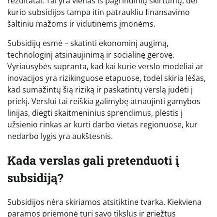
rezultatai. Tai yra vienas iš pagrindinių skirtumų, dėl
kurio subsidijos tampa itin patraukliu finansavimo
šaltiniu mažoms ir vidutinėms įmonėms.
Subsidijų esmė – skatinti ekonominį augimą,
technologinį atsinaujinimą ir socialinę gerovę.
Vyriausybės supranta, kad kai kurie verslo modeliai ar
inovacijos yra rizikinguose etapuose, todėl skiria lėšas,
kad sumažintų šią riziką ir paskatintų verslą judėti į
priekį. Verslui tai reiškia galimybę atnaujinti gamybos
linijas, diegti skaitmeninius sprendimus, plėstis į
užsienio rinkas ar kurti darbo vietas regionuose, kur
nedarbo lygis yra aukštesnis.
Kada verslas gali pretenduoti į
subsidiją?
Subsidijos nėra skiriamos atsitiktine tvarka. Kiekviena
paramos priemonė turi savo tikslus ir griežtus