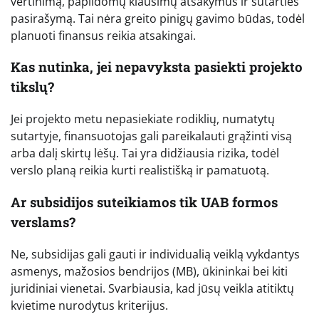
vertinimą, papildomų klausimų atsakymus ir sutarties
pasirašymą. Tai nėra greito pinigų gavimo būdas, todėl
planuoti finansus reikia atsakingai.
Kas nutinka, jei nepavyksta pasiekti projekto
tikslų?
Jei projekto metu nepasiekiate rodiklių, numatytų
sutartyje, finansuotojas gali pareikalauti grąžinti visą
arba dalį skirtų lėšų. Tai yra didžiausia rizika, todėl
verslo planą reikia kurti realistišką ir pamatuotą.
Ar subsidijos suteikiamos tik UAB formos
verslams?
Ne, subsidijas gali gauti ir individualią veiklą vykdantys
asmenys, mažosios bendrijos (MB), ūkininkai bei kiti
juridiniai vienetai. Svarbiausia, kad jūsų veikla atitiktų
kvietime nurodytus kriterijus.