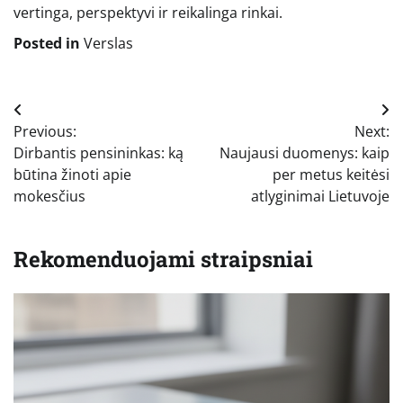
vertinga, perspektyvi ir reikalinga rinkai.
Posted in
Verslas
Navigacija
Previous:
Next:
tarp
Dirbantis pensininkas: ką
Naujausi duomenys: kaip
įrašų
būtina žinoti apie
per metus keitėsi
mokesčius
atlyginimai Lietuvoje
Rekomenduojami straipsniai