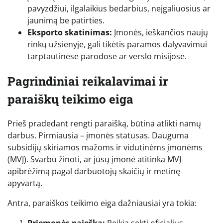
pavyzdžiui, ilgalaikius bedarbius, neįgaliuosius ar
jaunimą be patirties.
Eksporto skatinimas:
Įmonės, ieškančios naujų
rinkų užsienyje, gali tikėtis paramos dalyvavimui
tarptautinėse parodose ar verslo misijose.
Pagrindiniai reikalavimai ir
paraiškų teikimo eiga
Prieš pradedant rengti paraišką, būtina atlikti namų
darbus. Pirmiausia – įmonės statusas. Dauguma
subsidijų skiriamos mažoms ir vidutinėms įmonėms
(MVĮ). Svarbu žinoti, ar jūsų įmonė atitinka MVĮ
apibrėžimą pagal darbuotojų skaičių ir metinę
apyvartą.
Antra, paraiškos teikimo eiga dažniausiai yra tokia: