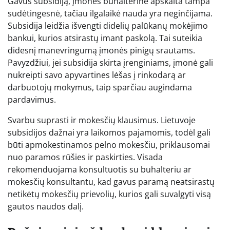
Gavus subsidiją, įmonės buhalterinė apskaita tampa
sudėtingesnė, tačiau ilgalaikė nauda yra neginčijama.
Subsidija leidžia išvengti didelių palūkanų mokėjimo
bankui, kurios atsirastų imant paskolą. Tai suteikia
didesnį manevringumą įmonės pinigų srautams.
Pavyzdžiui, jei subsidija skirta įrenginiams, įmonė gali
nukreipti savo apyvartines lėšas į rinkodarą ar
darbuotojų mokymus, taip sparčiau augindama
pardavimus.
Svarbu suprasti ir mokesčių klausimus. Lietuvoje
subsidijos dažnai yra laikomos pajamomis, todėl gali
būti apmokestinamos pelno mokesčiu, priklausomai
nuo paramos rūšies ir paskirties. Visada
rekomenduojama konsultuotis su buhalteriu ar
mokesčių konsultantu, kad gavus paramą neatsirastų
netikėtų mokesčių prievolių, kurios gali suvalgyti visą
gautos naudos dalį.