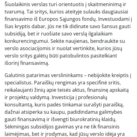
Šiuolaikinis verslas turi orientuotis į skaitmeninimą ir
tvarumą. Tai sritys, kurios ateityje sulauks daugiausiai
finansavimo iš Europos Sąjungos fondų. Investuodami į
šias kryptis dabar, jūs ne tik didinate savo šansus gauti
subsidiją, bet ir ruošiate savo verslą ilgalaikiam
konkurencingumui. Sekite naujienas, bendraukite su
verslo asociacijomis ir nuolat vertinkite, kurios jūsų
verslo sritys galėtų būti patobulintos pasitelkiant
išorinį finansavimą.
Galutinis patarimas verslininkams – nebijokite kreiptis į
specialistus. Paraiškų rengimas yra specifinė sritis,
reikalaujanti žinių apie teisės aktus, finansinę apskaitą
ir projektų valdymą. Investicija į profesionalų
konsultantą, kuris padės tinkamai surašyti paraišką,
dažnai atsiperka su kaupu, padidindama galimybes
gauti finansavimą ir išvengti biurokratinių klaidų.
Sėkmingas subsidijos gavimas yra ne tik finansinis
laimėjimas, bet ir įrodymas, kad jūsų verslo idėja yra