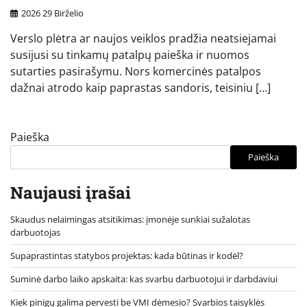
2026 29 Birželio
Verslo plėtra ar naujos veiklos pradžia neatsiejamai
susijusi su tinkamų patalpų paieška ir nuomos
sutarties pasirašymu. Nors komercinės patalpos
dažnai atrodo kaip paprastas sandoris, teisiniu […]
Paieška
Paieška
Naujausi įrašai
Skaudus nelaimingas atsitikimas: įmonėje sunkiai sužalotas
darbuotojas
Supaprastintas statybos projektas: kada būtinas ir kodėl?
Suminė darbo laiko apskaita: kas svarbu darbuotojui ir darbdaviui
Kiek pinigų galima pervesti be VMI dėmesio? Svarbios taisyklės