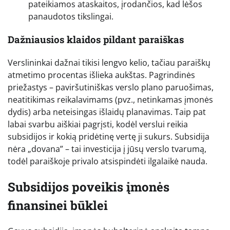
pateikiamos ataskaitos, įrodančios, kad lėšos
panaudotos tikslingai.
Dažniausios klaidos pildant paraiškas
Verslininkai dažnai tikisi lengvo kelio, tačiau paraiškų
atmetimo procentas išlieka aukštas. Pagrindinės
priežastys – paviršutiniškas verslo plano paruošimas,
neatitikimas reikalavimams (pvz., netinkamas įmonės
dydis) arba neteisingas išlaidų planavimas. Taip pat
labai svarbu aiškiai pagrįsti, kodėl verslui reikia
subsidijos ir kokią pridėtinę vertę ji sukurs. Subsidija
nėra „dovana” – tai investicija į jūsų verslo tvarumą,
todėl paraiškoje privalo atsispindėti ilgalaikė nauda.
Subsidijos poveikis įmonės
finansinei būklei