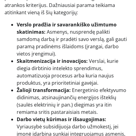
atrankos kriterijus. Dažniausiai parama teikiama
atitinkant vieną iš šių kategorijų:
Verslo pradžia ir savarankiško užimtumo
skatinimas:
Asmenys, nusprendę palikti
samdomą darbą ir pradėti savo verslą, gali gauti
paramą pradinėms išlaidoms (įrangai, darbo
vietos įrengimui).
Skaitmenizacija ir inovacijos:
Verslai, kurie
diegia dirbtinio intelekto sprendimus,
automatizuoja procesus arba kuria naujus
produktus, yra prioritetiniai gavėjai.
Žalioji transformacija:
Energetinio efektyvumo
didinimas, atsinaujinančių energijos išteklių
(saulės elektrinių ir pan.) diegimas yra itin
remiama sritis pastaraisiais metais.
Darbo vietų kūrimas ir išsaugojimas:
Vyriausybė subsidijuoja darbo užmokestį, jei
įmonė įdarbina sunkiai integruojamus asmenis,