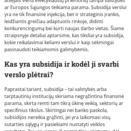
atvejais viena efektyviausių priemonių tampa valstybės
ar Europos Sąjungos teikiama parama. Subsidija verslui
yra ne tik finansinė injekcija, bet ir strateginis įrankis,
leidžiantis greičiau adaptuotis rinkoje, didinti
konkurencingumą bei kurti naujas darbo vietas. Šiame
straipsnyje detaliai aptarsime, kas tiksliai yra subsidija,
kokie reikalavimai keliami verslui ir kaip sėkmingai
pasinaudoti teikiamomis galimybėmis.
Kas yra subsidija ir kodėl ji svarbi
verslo plėtrai?
Paprastai tariant, subsidija – tai valstybės arba
tarptautinių institucijų skiriama negrąžintina finansinė
parama, skirta remti tam tikrą ūkinę veiklą, sektorių ar
specifinius tikslus. Skirtingai nei banko paskola,
subsidijos nereikia grąžinti, jei yra laikomasi visų
sutarties sąlygų ir pasiekiami nustatyti veiklos