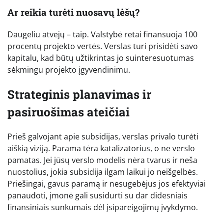
Ar reikia turėti nuosavų lėšų?
Daugeliu atvejų – taip. Valstybė retai finansuoja 100
procentų projekto vertės. Verslas turi prisidėti savo
kapitalu, kad būtų užtikrintas jo suinteresuotumas
sėkmingu projekto įgyvendinimu.
Strateginis planavimas ir
pasiruošimas ateičiai
Prieš galvojant apie subsidijas, verslas privalo turėti
aiškią viziją. Parama tėra katalizatorius, o ne verslo
pamatas. Jei jūsų verslo modelis nėra tvarus ir neša
nuostolius, jokia subsidija ilgam laikui jo neišgelbės.
Priešingai, gavus paramą ir nesugebėjus jos efektyviai
panaudoti, įmonė gali susidurti su dar didesniais
finansiniais sunkumais dėl įsipareigojimų įvykdymo.