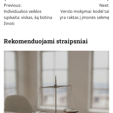
Navigacija
Previous:
Next:
tarp
Individualios veiklos
Verslo mokymai: kodėl tai
įrašų
sąskaita: viskas, ką būtina
yra raktas į įmonės sėkmę
žinoti
Rekomenduojami straipsniai