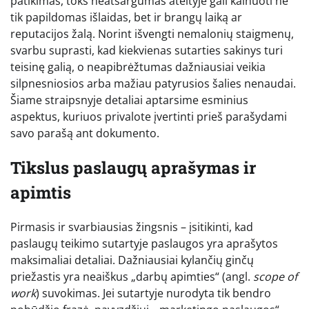
patikimas, toks neatsargumas ateityje gali kainuoti ne
tik papildomas išlaidas, bet ir brangų laiką ar
reputacijos žalą. Norint išvengti nemalonių staigmenų,
svarbu suprasti, kad kiekvienas sutarties sakinys turi
teisinę galią, o neapibrėžtumas dažniausiai veikia
silpnesniosios arba mažiau patyrusios šalies nenaudai.
Šiame straipsnyje detaliai aptarsime esminius
aspektus, kuriuos privalote įvertinti prieš parašydami
savo parašą ant dokumento.
Tikslus paslaugų aprašymas ir
apimtis
Pirmasis ir svarbiausias žingsnis – įsitikinti, kad
paslaugų teikimo sutartyje paslaugos yra aprašytos
maksimaliai detaliai. Dažniausiai kylančių ginčų
priežastis yra neaiškus „darbų apimties“ (angl.
scope of
work
) suvokimas. Jei sutartyje nurodyta tik bendro