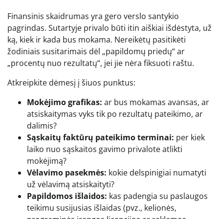
Finansinis skaidrumas yra gero verslo santykio
pagrindas. Sutartyje privalo būti itin aiškiai išdėstyta, už
ką, kiek ir kada bus mokama. Nereikėtų pasitikėti
žodiniais susitarimais dėl „papildomų priedų“ ar
„procentų nuo rezultatų“, jei jie nėra fiksuoti raštu.
Atkreipkite dėmesį į šiuos punktus:
Mokėjimo grafikas:
ar bus mokamas avansas, ar
atsiskaitymas vyks tik po rezultatų pateikimo, ar
dalimis?
Sąskaitų faktūrų pateikimo terminai:
per kiek
laiko nuo sąskaitos gavimo privalote atlikti
mokėjimą?
Vėlavimo pasekmės:
kokie delspinigiai numatyti
už vėlavimą atsiskaityti?
Papildomos išlaidos:
kas padengia su paslaugos
teikimu susijusias išlaidas (pvz., kelionės,