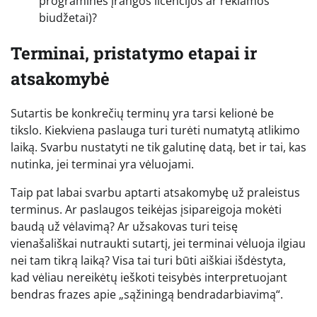
programinės įrangos licencijos ar reklamos
biudžetai)?
Terminai, pristatymo etapai ir
atsakomybė
Sutartis be konkrečių terminų yra tarsi kelionė be
tikslo. Kiekviena paslauga turi turėti numatytą atlikimo
laiką. Svarbu nustatyti ne tik galutinę datą, bet ir tai, kas
nutinka, jei terminai yra vėluojami.
Taip pat labai svarbu aptarti atsakomybę už praleistus
terminus. Ar paslaugos teikėjas įsipareigoja mokėti
baudą už vėlavimą? Ar užsakovas turi teisę
vienašališkai nutraukti sutartį, jei terminai vėluoja ilgiau
nei tam tikrą laiką? Visa tai turi būti aiškiai išdėstyta,
kad vėliau nereikėtų ieškoti teisybės interpretuojant
bendras frazes apie „sąžiningą bendradarbiavimą“.