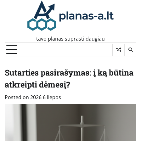
Skip
to
content
tavo planas suprasti daugiau
Sutarties pasirašymas: į ką būtina
atkreipti dėmesį?
Posted on
2026 6 liepos