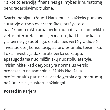
rizikos toleranciją, finansines galimybes ir numatomą
bendradarbiavimo trukmę.
Svarbu nebijoti užduoti klausimų. Jei kažkoks punktas
sutartyje atrodo dviprasmiškas, prašykite jo
paaiškinimo raštu arba performuluoti taip, kad neliktų
vietos interpretacijoms. Jei matote, kad teisinė kalba
yra pernelyg sudėtinga, o sutarties vertė yra didelė,
investuokite į konsultaciją su profesionaliu teisininku.
Tokia investicija dažnai atsiperka su kaupu,
apsaugodama nuo milžiniškų nuostolių ateityje.
Prisiminkite, kad derybos yra normalus verslo
procesas, o ne asmeninis iššūkis kitai šaliai –
profesionalūs partneriai visada gerbia argumentuotą
požiūrį ir siekį susitarti sąžiningai.
Posted in
Karjera