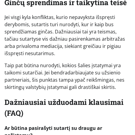
Ginčų sprendimas ir taikytina teisė
Jei visgi kyla konfliktas, kurio nepavyksta išspręsti
derybomis, sutartis turi nurodyti, kur ir kaip bus
sprendžiamas ginčas. Dažniausiai tai yra teismas,
tačiau sutartyse vis dažniau pasirenkamas arbitražas
arba privaloma mediacija, siekiant greičiau ir pigiau
išspręsti nesutarimus.
Taip pat būtina nurodyti, kokios šalies įstatymai yra
taikomi sutarčiai. Jei bendradarbiaujate su užsienio
partneriais, šis punktas tampa ypač reikšmingas, nes
skirtingų valstybių įstatymai gali drastiškai skirtis.
Dažniausiai užduodami klausimai
(FAQ)
Ar būtina pasirašyti sutartį su draugu ar