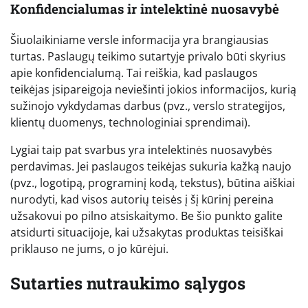
Konfidencialumas ir intelektinė nuosavybė
Šiuolaikiniame versle informacija yra brangiausias
turtas. Paslaugų teikimo sutartyje privalo būti skyrius
apie konfidencialumą. Tai reiškia, kad paslaugos
teikėjas įsipareigoja neviešinti jokios informacijos, kurią
sužinojo vykdydamas darbus (pvz., verslo strategijos,
klientų duomenys, technologiniai sprendimai).
Lygiai taip pat svarbus yra intelektinės nuosavybės
perdavimas. Jei paslaugos teikėjas sukuria kažką naujo
(pvz., logotipą, programinį kodą, tekstus), būtina aiškiai
nurodyti, kad visos autorių teisės į šį kūrinį pereina
užsakovui po pilno atsiskaitymo. Be šio punkto galite
atsidurti situacijoje, kai užsakytas produktas teisiškai
priklauso ne jums, o jo kūrėjui.
Sutarties nutraukimo sąlygos