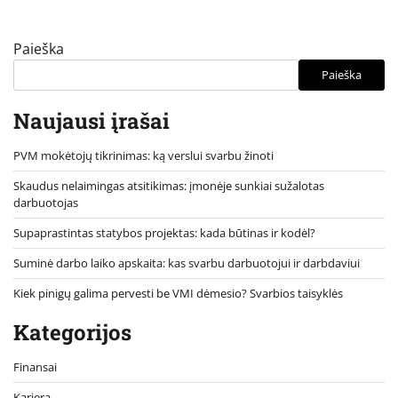
Paieška
Paieška
Naujausi įrašai
PVM mokėtojų tikrinimas: ką verslui svarbu žinoti
Skaudus nelaimingas atsitikimas: įmonėje sunkiai sužalotas
darbuotojas
Supaprastintas statybos projektas: kada būtinas ir kodėl?
Suminė darbo laiko apskaita: kas svarbu darbuotojui ir darbdaviui
Kiek pinigų galima pervesti be VMI dėmesio? Svarbios taisyklės
Kategorijos
Finansai
Karjera