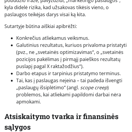
pobūdžio frazė, pavyzdžiui, „marketingo paslaugos“,
kyla didelė rizika, kad užsakovas tikėsis vieno, o
paslaugos teikėjas darys visai ką kita.
Sutartyje būtina aiškiai apibrėžti:
Konkrečius atliekamus veiksmus.
Galutinius rezultatus, kuriuos privaloma pristatyti
(pvz., ne „svetainės optimizavimas“, o „svetainės
pozicijos pakėlimas į pirmąjį paieškos rezultatų
puslapį pagal X raktažodžius“).
Darbo etapus ir tarpinius pristatymo terminus.
Tai, kas į paslaugas neįeina – tai padeda išvengti
„paslaugų išsiplėtimo“ (angl.
scope creep
)
problemos, kai atliekami papildomi darbai nėra
apmokami.
Atsiskaitymo tvarka ir finansinės
sąlygos