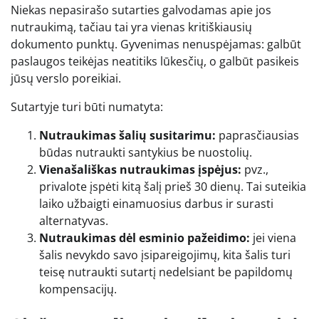
Niekas nepasirašo sutarties galvodamas apie jos
nutraukimą, tačiau tai yra vienas kritiškiausių
dokumento punktų. Gyvenimas nenuspėjamas: galbūt
paslaugos teikėjas neatitiks lūkesčių, o galbūt pasikeis
jūsų verslo poreikiai.
Sutartyje turi būti numatyta:
Nutraukimas šalių susitarimu:
paprasčiausias
būdas nutraukti santykius be nuostolių.
Vienašališkas nutraukimas įspėjus:
pvz.,
privalote įspėti kitą šalį prieš 30 dienų. Tai suteikia
laiko užbaigti einamuosius darbus ir surasti
alternatyvas.
Nutraukimas dėl esminio pažeidimo:
jei viena
šalis nevykdo savo įsipareigojimų, kita šalis turi
teisę nutraukti sutartį nedelsiant be papildomų
kompensacijų.