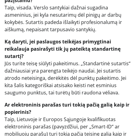
pažįstamu?
Taip, visada. Verslo santykiai dažnai sugadina
asmeninius, jei kyla nesutarimų dėl pinigų ar darbų
kokybės. Sutartis padeda išlaikyti profesionalumą ir
aiškumą, nepaisant tarpusavio santykių.
Ką daryti, jei paslaugos teikėjas primygtinai
reikalauja pasirašyti tik jų pateiktą standartinę
sutartį?
Jūs turite teisę siūlyti pakeitimus. „Standartinė sutartis“
dažniausiai yra parengta teikėjo naudai. Jei sutartis
atrodo neteisinga, derėkitės dėl punktų pakeitimo. Jei
kita šalis kategoriškai atsisako keisti net esminius
saugumo punktus, tai turėtų būti raudona vėliava.
Ar elektroninis parašas turi tokią pačią galią kaip ir
popierinis?
Taip, Lietuvoje ir Europos Sąjungoje kvalifikuotas
elektroninis parašas (pavyzdžiui, per „Smart-ID“ ar
mobiliuoju parašu) turi tokią pačią teisinę galią kaip ir