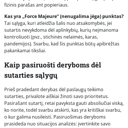
fizinis parašas ant popieriaus.
Kas yra „Force Majeure“ (nenugalima jėga) punktas?
Tai sąlyga, kuri atleidžia šalis nuo atsakomybės, jei
sutartis nevykdoma dėl aplinkybių, kurių neįmanoma
kontroliuoti (pvz., stichinės nelaimės, karas,
pandemijos). Svarbu, kad šis punktas būtų apibrėžtas
pakankamai tiksliai.
Kaip pasiruošti deryboms dėl
sutarties sąlygų
Prieš pradedant derybas dėl paslaugų teikimo
sutarties, privalote aiškiai žinoti savo prioritetus.
Pasirašant sutartį, retai pavyksta gauti absoliučiai viską,
ko norite, todėl svarbu atskirti, kas yra kritiškai svarbu,
o kur galima nusileisti. Pasiruošimas deryboms
prasideda nuo situacijos analizės: įvertinkite savo