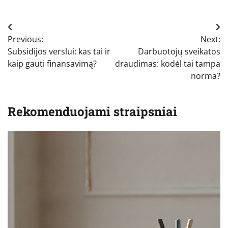
Navigacija
Previous:
Next:
tarp
Subsidijos verslui: kas tai ir
Darbuotojų sveikatos
įrašų
kaip gauti finansavimą?
draudimas: kodėl tai tampa
norma?
Rekomenduojami straipsniai