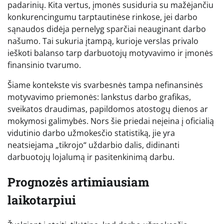
padarinių. Kita vertus, įmonės susiduria su mažėjančiu
konkurencingumu tarptautinėse rinkose, jei darbo
sąnaudos didėja pernelyg sparčiai neauginant darbo
našumo. Tai sukuria įtampą, kurioje verslas privalo
ieškoti balanso tarp darbuotojų motyvavimo ir įmonės
finansinio tvarumo.
Šiame kontekste vis svarbesnės tampa nefinansinės
motyvavimo priemonės: lankstus darbo grafikas,
sveikatos draudimas, papildomos atostogų dienos ar
mokymosi galimybės. Nors šie priedai neįeina į oficialią
vidutinio darbo užmokesčio statistiką, jie yra
neatsiejama „tikrojo“ uždarbio dalis, didinanti
darbuotojų lojalumą ir pasitenkinimą darbu.
Prognozės artimiausiam
laikotarpiui