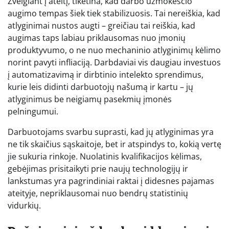
Žvelgiant į ateitį, tikėtina, kad darbo užmokesčio
augimo tempas šiek tiek stabilizuosis. Tai nereiškia, kad
atlyginimai nustos augti – greičiau tai reiškia, kad
augimas taps labiau priklausomas nuo įmonių
produktyvumo, o ne nuo mechaninio atlyginimų kėlimo
norint pavyti infliaciją. Darbdaviai vis daugiau investuos
į automatizavimą ir dirbtinio intelekto sprendimus,
kurie leis didinti darbuotojų našumą ir kartu – jų
atlyginimus be neigiamų pasekmių įmonės
pelningumui.
Darbuotojams svarbu suprasti, kad jų atlyginimas yra
ne tik skaičius sąskaitoje, bet ir atspindys to, kokią vertę
jie sukuria rinkoje. Nuolatinis kvalifikacijos kėlimas,
gebėjimas prisitaikyti prie naujų technologijų ir
lankstumas yra pagrindiniai raktai į didesnes pajamas
ateityje, nepriklausomai nuo bendrų statistinių
vidurkių.