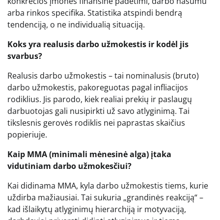
konkrečios įmonės finansine padėtimi, darbo našumu
arba rinkos specifika. Statistika atspindi bendrą
tendenciją, o ne individualią situaciją.
Koks yra realusis darbo užmokestis ir kodėl jis
svarbus?
Realusis darbo užmokestis – tai nominalusis (bruto)
darbo užmokestis, pakoreguotas pagal infliacijos
rodiklius. Jis parodo, kiek realiai prekių ir paslaugų
darbuotojas gali nusipirkti už savo atlyginimą. Tai
tikslesnis gerovės rodiklis nei paprastas skaičius
popieriuje.
Kaip MMA (minimali mėnesinė alga) įtaka
vidutiniam darbo užmokesčiui?
Kai didinama MMA, kyla darbo užmokestis tiems, kurie
uždirba mažiausiai. Tai sukuria „grandinės reakciją“ –
kad išlaikytų atlyginimų hierarchiją ir motyvaciją,