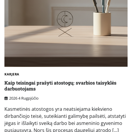
KARJERA
Kaip teisingai prašyti atostogų: svarbios taisyklės
darbuotojams
2026 4 Rugpjūčio
Kasmetinės atostogos yra neatsiejama kiekvieno
dirbančiojo teisė, suteikianti galimybę pailsėti, atstatyti
jėgas ir išlaikyti sveiką darbo bei asmeninio gyvenimo
pusiausvyrą. Nors šis procesas daugeliui atrodo […]