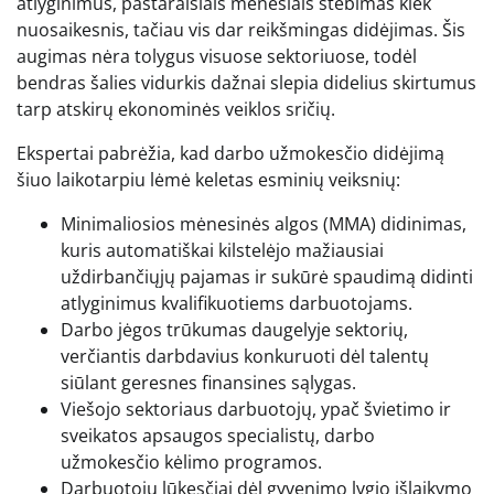
atlyginimus, pastaraisiais mėnesiais stebimas kiek
nuosaikesnis, tačiau vis dar reikšmingas didėjimas. Šis
augimas nėra tolygus visuose sektoriuose, todėl
bendras šalies vidurkis dažnai slepia didelius skirtumus
tarp atskirų ekonominės veiklos sričių.
Ekspertai pabrėžia, kad darbo užmokesčio didėjimą
šiuo laikotarpiu lėmė keletas esminių veiksnių:
Minimaliosios mėnesinės algos (MMA) didinimas,
kuris automatiškai kilstelėjo mažiausiai
uždirbančiųjų pajamas ir sukūrė spaudimą didinti
atlyginimus kvalifikuotiems darbuotojams.
Darbo jėgos trūkumas daugelyje sektorių,
verčiantis darbdavius konkuruoti dėl talentų
siūlant geresnes finansines sąlygas.
Viešojo sektoriaus darbuotojų, ypač švietimo ir
sveikatos apsaugos specialistų, darbo
užmokesčio kėlimo programos.
Darbuotojų lūkesčiai dėl gyvenimo lygio išlaikymo