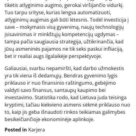
tikėtis atlyginimo augimo, gerokai viršijančio vidurkį.
Tuo tarpu srityse, kurias lengva automatizuoti,
atlyginimų augimas gali būti lėtesnis. Todėl investicija į
save – mokymasis visą gyvenimą, naujų technologijų
įsisavinimas ir minkštųjų kompetencijų ugdymas –
tampa pačia saugiausia strategija, užtikrinančia, kad
jūsų asmeninės pajamos ne tik seks paskui infliaciją,
bet ir realiai augs ilgalaikėje perspektyvoje.
Galiausiai, svarbu nepamiršti, kad darbo užmokestis
yra tik viena iš dedamųjų. Bendras gyvenimo lygis
priklauso ir nuo finansinio raštingumo, gebėjimo
valdyti savo finansus, santaupų kaupimo bei
investavimo. Statistika rodo, kad Lietuva juda teisinga
kryptimi, tačiau kiekvieno asmens sėkmė priklauso nuo
to, kaip jis geba išnaudoti rinkos teikiamas galimybes
besikeičiančioje ekonominėje aplinkoje.
Posted in
Karjera