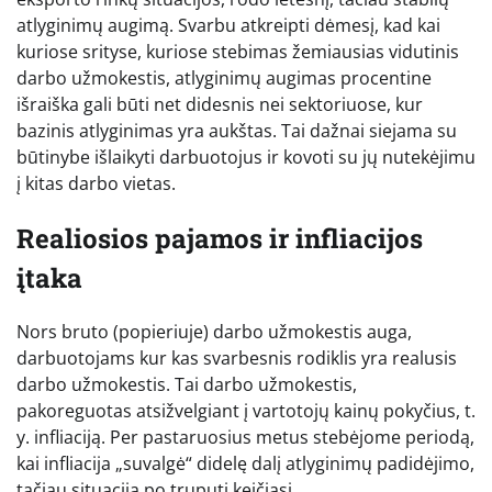
atlyginimų augimą. Svarbu atkreipti dėmesį, kad kai
kuriose srityse, kuriose stebimas žemiausias vidutinis
darbo užmokestis, atlyginimų augimas procentine
išraiška gali būti net didesnis nei sektoriuose, kur
bazinis atlyginimas yra aukštas. Tai dažnai siejama su
būtinybe išlaikyti darbuotojus ir kovoti su jų nutekėjimu
į kitas darbo vietas.
Realiosios pajamos ir infliacijos
įtaka
Nors bruto (popieriuje) darbo užmokestis auga,
darbuotojams kur kas svarbesnis rodiklis yra realusis
darbo užmokestis. Tai darbo užmokestis,
pakoreguotas atsižvelgiant į vartotojų kainų pokyčius, t.
y. infliaciją. Per pastaruosius metus stebėjome periodą,
kai infliacija „suvalgė“ didelę dalį atlyginimų padidėjimo,
tačiau situacija po truputį keičiasi.