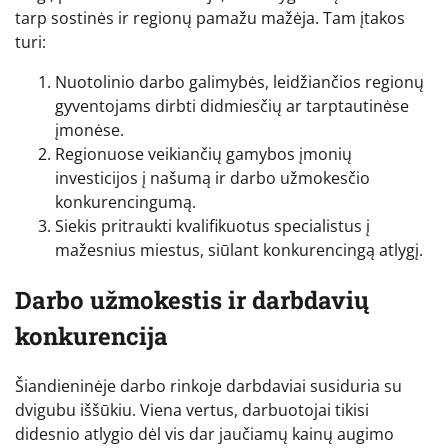
tarp sostinės ir regionų pamažu mažėja. Tam įtakos
turi:
Nuotolinio darbo galimybės, leidžiančios regionų
gyventojams dirbti didmiesčių ar tarptautinėse
įmonėse.
Regionuose veikiančių gamybos įmonių
investicijos į našumą ir darbo užmokesčio
konkurencingumą.
Siekis pritraukti kvalifikuotus specialistus į
mažesnius miestus, siūlant konkurencingą atlygį.
Darbo užmokestis ir darbdavių
konkurencija
Šiandieninėje darbo rinkoje darbdaviai susiduria su
dvigubu iššūkiu. Viena vertus, darbuotojai tikisi
didesnio atlygio dėl vis dar jaučiamų kainų augimo