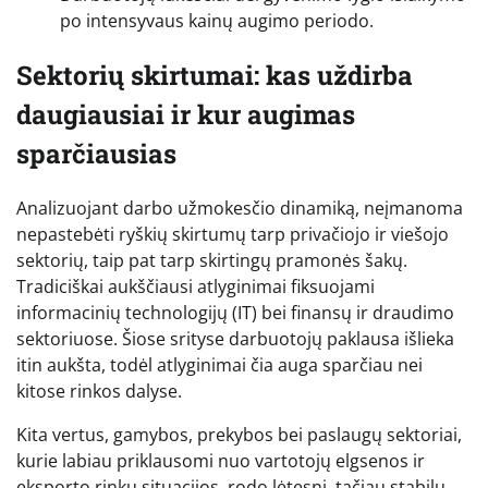
po intensyvaus kainų augimo periodo.
Sektorių skirtumai: kas uždirba
daugiausiai ir kur augimas
sparčiausias
Analizuojant darbo užmokesčio dinamiką, neįmanoma
nepastebėti ryškių skirtumų tarp privačiojo ir viešojo
sektorių, taip pat tarp skirtingų pramonės šakų.
Tradiciškai aukščiausi atlyginimai fiksuojami
informacinių technologijų (IT) bei finansų ir draudimo
sektoriuose. Šiose srityse darbuotojų paklausa išlieka
itin aukšta, todėl atlyginimai čia auga sparčiau nei
kitose rinkos dalyse.
Kita vertus, gamybos, prekybos bei paslaugų sektoriai,
kurie labiau priklausomi nuo vartotojų elgsenos ir
eksporto rinkų situacijos, rodo lėtesnį, tačiau stabilų