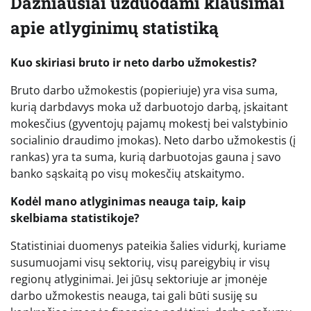
Dažniausiai užduodami klausimai
apie atlyginimų statistiką
Kuo skiriasi bruto ir neto darbo užmokestis?
Bruto darbo užmokestis (popieriuje) yra visa suma,
kurią darbdavys moka už darbuotojo darbą, įskaitant
mokesčius (gyventojų pajamų mokestį bei valstybinio
socialinio draudimo įmokas). Neto darbo užmokestis (į
rankas) yra ta suma, kurią darbuotojas gauna į savo
banko sąskaitą po visų mokesčių atskaitymo.
Kodėl mano atlyginimas neauga taip, kaip
skelbiama statistikoje?
Statistiniai duomenys pateikia šalies vidurkį, kuriame
susumuojami visų sektorių, visų pareigybių ir visų
regionų atlyginimai. Jei jūsų sektoriuje ar įmonėje
darbo užmokestis neauga, tai gali būti susiję su