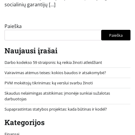
socialinių garantijų […]
Paieška
Paieška
Naujausi įrašai
Darbo kodekso 59 straipsnis: ką reikia žinoti atleidžiant
Vairavimas atėmus teises: kokios baudos ir atsakomybė?
PVM mokėtojų tikrinimas: ką verslui svarbu žinoti
Skaudus nelaimingas atsitikimas: įmonėje sunkiai sužalotas
darbuotojas
Supaprastintas statybos projektas: kada būtinas ir kodėl?
Kategorijos
Finansai