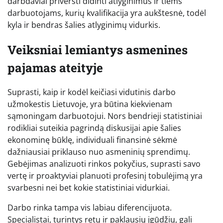
darbdaviai priversti didinti atlyginimus ir tiems
darbuotojams, kurių kvalifikacija yra aukštesnė, todėl
kyla ir bendras šalies atlyginimų vidurkis.
Veiksniai lemiantys asmenines
pajamas ateityje
Suprasti, kaip ir kodėl keičiasi vidutinis darbo
užmokestis Lietuvoje, yra būtina kiekvienam
sąmoningam darbuotojui. Nors bendrieji statistiniai
rodikliai suteikia pagrindą diskusijai apie šalies
ekonominę būklę, individuali finansinė sėkmė
dažniausiai priklauso nuo asmeninių sprendimų.
Gebėjimas analizuoti rinkos pokyčius, suprasti savo
vertę ir proaktyviai planuoti profesinį tobulėjimą yra
svarbesni nei bet kokie statistiniai vidurkiai.
Darbo rinka tampa vis labiau diferencijuota.
Specialistai, turintys retų ir paklausių įgūdžių, gali