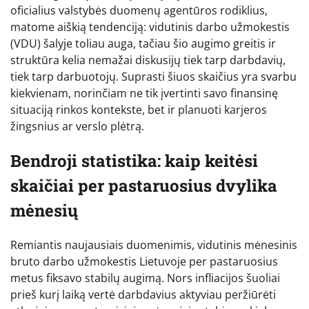
oficialius valstybės duomenų agentūros rodiklius,
matome aiškią tendenciją: vidutinis darbo užmokestis
(VDU) šalyje toliau auga, tačiau šio augimo greitis ir
struktūra kelia nemažai diskusijų tiek tarp darbdavių,
tiek tarp darbuotojų. Suprasti šiuos skaičius yra svarbu
kiekvienam, norinčiam ne tik įvertinti savo finansinę
situaciją rinkos kontekste, bet ir planuoti karjeros
žingsnius ar verslo plėtrą.
Bendroji statistika: kaip keitėsi
skaičiai per pastaruosius dvylika
mėnesių
Remiantis naujausiais duomenimis, vidutinis mėnesinis
bruto darbo užmokestis Lietuvoje per pastaruosius
metus fiksavo stabilų augimą. Nors infliacijos šuoliai
prieš kurį laiką vertė darbdavius aktyviau peržiūrėti