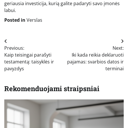
geriausia investicija, kurią galite padaryti savo įmonės
labui.
Posted in
Verslas
Navigacija
Previous:
Next:
tarp
Kaip teisingai parašyti
Iki kada reikia deklaruoti
įrašų
testamentą: taisyklės ir
pajamas: svarbios datos ir
pavyzdys
terminai
Rekomenduojami straipsniai