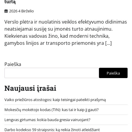
turtą
2026 4 Birželio
Verslo plėtra ir nuolatinis veiklos efektyvumo didinimas
neatsiejamai susiję su įmonės turto atnaujinimu.
Kiekvienas vadovas žino, kad moderni technika,
gamybos linijos ar transporto priemonės yra […]
Paieška
Paieška
Naujausi įrašai
Vaiko priežiūros atostogos: kaip teisingai pateikti prašymą
Mokesčių mokėtojo kodas (TIN): kas tai ir kaip jį gauti?
Lengvas girtumas: kokia bauda gresia vairuojant?
Darbo kodekso 59 straipsnis: ką reikia žinoti atleidžiant