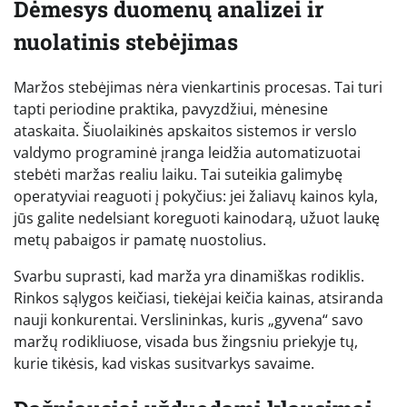
Dėmesys duomenų analizei ir
nuolatinis stebėjimas
Maržos stebėjimas nėra vienkartinis procesas. Tai turi
tapti periodine praktika, pavyzdžiui, mėnesine
ataskaita. Šiuolaikinės apskaitos sistemos ir verslo
valdymo programinė įranga leidžia automatizuotai
stebėti maržas realiu laiku. Tai suteikia galimybę
operatyviai reaguoti į pokyčius: jei žaliavų kainos kyla,
jūs galite nedelsiant koreguoti kainodarą, užuot laukę
metų pabaigos ir pamatę nuostolius.
Svarbu suprasti, kad marža yra dinamiškas rodiklis.
Rinkos sąlygos keičiasi, tiekėjai keičia kainas, atsiranda
nauji konkurentai. Verslininkas, kuris „gyvena“ savo
maržų rodikliuose, visada bus žingsniu priekyje tų,
kurie tikėsis, kad viskas susitvarkys savaime.