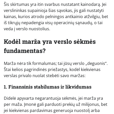
Šis skirtumas yra itin svarbus nustatant kainodarą. Jei
verslininkas supainioja šias sąvokas, jis gali nustatyti
kainas, kurios atrodo pelningos antkainio atžvilgiu, bet
iš tikrųjų nepadengia visų operacinių sąnaudų, o tai
veda į verslo nuostolius.
Kodėl marža yra verslo sėkmės
fundamentas?
Marža nėra tik formalumas; tai jūsų verslo „deguonis“.
Štai kelios pagrindinės priežastys, kodėl kiekvienas
verslas privalo nuolat stebėti savo maržas:
1. Finansinis stabilumas ir likvidumas
Didelė apyvarta negarantuoja sėkmės, jei marža yra
per maža. Įmonė gali parduoti prekių už milijonus, bet
jei kiekvienas pardavimas generuoja nuostolį arba