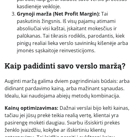
kasdienėje veikloje.
Grynoji marža (Net Profit Margin):
Tai
paskutinis žingsnis. Iš visų pajamų atimami
absoliučiai visi kaštai, įskaitant mokesčius ir
palūkanas. Tai tikrasis rodiklis, parodantis, kiek
pinigų realiai lieka verslo savininkų kišenėje arba
įmonės sąskaitoje reinvesticijoms.
Kaip padidinti savo verslo maržą?
Auginti maržą galima dviem pagrindiniais būdais: arba
didinant pardavimo kainą, arba mažinant sąnaudas.
Idealu, kai naudojama abiejų metodų kombinacija.
Kainų optimizavimas:
Dažnai verslai bijo kelti kainas,
tačiau jei jūsų prekė teikia realią vertę, klientai yra
pasirengę mokėti daugiau. Svarbu išsiskirti prekės
ženklo įvaizdžiu, kokybe ar išskirtiniu klientų