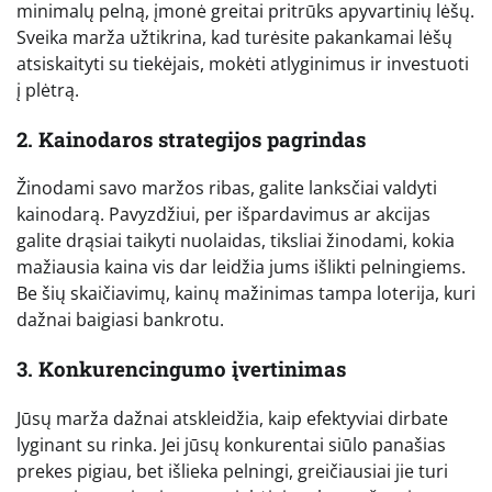
minimalų pelną, įmonė greitai pritrūks apyvartinių lėšų.
Sveika marža užtikrina, kad turėsite pakankamai lėšų
atsiskaityti su tiekėjais, mokėti atlyginimus ir investuoti
į plėtrą.
2. Kainodaros strategijos pagrindas
Žinodami savo maržos ribas, galite lanksčiai valdyti
kainodarą. Pavyzdžiui, per išpardavimus ar akcijas
galite drąsiai taikyti nuolaidas, tiksliai žinodami, kokia
mažiausia kaina vis dar leidžia jums išlikti pelningiems.
Be šių skaičiavimų, kainų mažinimas tampa loterija, kuri
dažnai baigiasi bankrotu.
3. Konkurencingumo įvertinimas
Jūsų marža dažnai atskleidžia, kaip efektyviai dirbate
lyginant su rinka. Jei jūsų konkurentai siūlo panašias
prekes pigiau, bet išlieka pelningi, greičiausiai jie turi