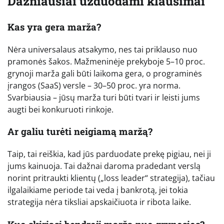
Dažniausiai užduodami klausimai
Kas yra gera marža?
Nėra universalaus atsakymo, nes tai priklauso nuo
pramonės šakos. Mažmeninėje prekyboje 5–10 proc.
grynoji marža gali būti laikoma gera, o programinės
įrangos (SaaS) versle – 30–50 proc. yra norma.
Svarbiausia – jūsų marža turi būti tvari ir leisti jums
augti bei konkuruoti rinkoje.
Ar galiu turėti neigiamą maržą?
Taip, tai reiškia, kad jūs parduodate prekę pigiau, nei ji
jums kainuoja. Tai dažnai daroma pradedant verslą
norint pritraukti klientų („loss leader“ strategija), tačiau
ilgalaikiame periode tai veda į bankrotą, jei tokia
strategija nėra tiksliai apskaičiuota ir ribota laike.