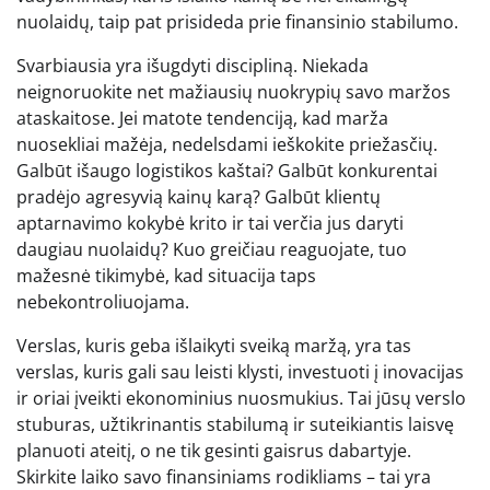
nuolaidų, taip pat prisideda prie finansinio stabilumo.
Svarbiausia yra išugdyti discipliną. Niekada
neignoruokite net mažiausių nuokrypių savo maržos
ataskaitose. Jei matote tendenciją, kad marža
nuosekliai mažėja, nedelsdami ieškokite priežasčių.
Galbūt išaugo logistikos kaštai? Galbūt konkurentai
pradėjo agresyvią kainų karą? Galbūt klientų
aptarnavimo kokybė krito ir tai verčia jus daryti
daugiau nuolaidų? Kuo greičiau reaguojate, tuo
mažesnė tikimybė, kad situacija taps
nebekontroliuojama.
Verslas, kuris geba išlaikyti sveiką maržą, yra tas
verslas, kuris gali sau leisti klysti, investuoti į inovacijas
ir oriai įveikti ekonominius nuosmukius. Tai jūsų verslo
stuburas, užtikrinantis stabilumą ir suteikiantis laisvę
planuoti ateitį, o ne tik gesinti gaisrus dabartyje.
Skirkite laiko savo finansiniams rodikliams – tai yra