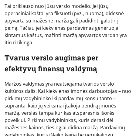
Tai priklauso nuo jūsų verslo modelio. Jei jūsų
operaciniai kaštai yra fiksuoti (pvz., nuoma), didesnė
apyvarta su mažesne marža gali padidinti galutinį
pelną. Tačiau jei kiekvienas pardavimas generuoja
kintamus kaštus, mažinti maržą apyvartos vardan yra
itin rizikinga.
Tvarus verslo augimas per
efektyvų finansų valdymą
Maržos valdymas yra neatsiejama tvarios verslo
kultūros dalis. Kai kiekvienas įmonės darbuotojas – nuo
pirkimų vadybininko iki pardavimų konsultanto –
supranta, kaip jų veiksmai įtakoja bendrą įmonės
maržą, verslas tampa kur kas atsparesnis išorės
poveikiui. Pirkimų vadybininkas, kuris derasi dėl
mažesnės kainos, tiesiogiai didina maržą. Pardavimų
vadybininkas, kuris išlaiko kainą be nereikalingų