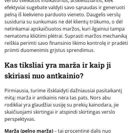
verslo sveikatos indikatorius, atskleidžiantis, kiek
efektyviai sugebate valdyti savo sąnaudas ir generuoti
pelną iš kiekvieno parduoto vieneto. Daugelis verslų
susiduria su sunkumais ne dėl klientų trūkumo, o dėl
netinkamai apskaičiuotos maržos, kuri ilgainiui tampa
nematoma kliūtimi plėtrai. Suprasti maržos mechaniką
reiškia perimti savo finansinio likimo kontrolę ir pradėti
priimti duomenimis grįstus sprendimus.
Kas tiksliai yra marža ir kaip ji
skiriasi nuo antkainio?
Pirmiausia, turime išsklaidyti dažniausiai pasitaikantį
mitą: marža ir antkainis nėra tas pats. Nors abu
rodikliai yra glaudžiai susiję su prekių kainodara, jie
skaičiuojami skirtingai ir atspindi skirtingas verslo
perspektyvas.
Marža (pelno marža)
– tai procentinė dalis nuo