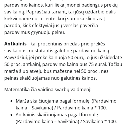
pardavimo kainos, kuri lieka įmonei padengus prekių
savikainą. Paprasčiau tariant, tai jūsų uždarbio dalis
kiekviename euro cente, kurį sumoka klientas. Ji
parodo, kiek efektyviai jūsų verslas paverčia
pardavimus grynuoju pelnu.
Antkainis
– tai procentinis priedas prie prekės
savikainos, nustatantis galutinę pardavimo kainą.
Pavyzdžiui, jei prekė kainuoja 50 eurų, o jūs užsidedate
50 proc. antkainį, pardavimo kaina bus 75 eurai. Tačiau
marža šiuo atveju bus mažesnė nei 50 proc., nes
pelnas skaičiuojamas nuo galutinės kainos.
Matematika čia vaidina svarbų vaidmenį:
Marža skaičiuojama pagal formulę: (Pardavimo
kaina – Savikaina) / Pardavimo kaina * 100.
Antkainis skaičiuojamas pagal formulę:
(Pardavimo kaina – Savikaina) / Savikaina * 100.