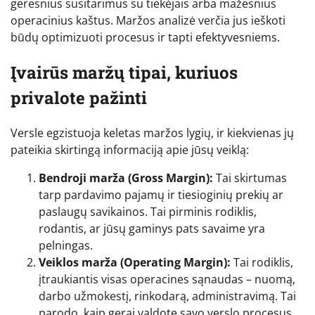
geresnius susitarimus su tiekėjais arba mažesnius
operacinius kaštus. Maržos analizė verčia jus ieškoti
būdų optimizuoti procesus ir tapti efektyvesniems.
Įvairūs maržų tipai, kuriuos
privalote pažinti
Versle egzistuoja keletas maržos lygių, ir kiekvienas jų
pateikia skirtingą informaciją apie jūsų veiklą:
Bendroji marža (Gross Margin):
Tai skirtumas
tarp pardavimo pajamų ir tiesioginių prekių ar
paslaugų savikainos. Tai pirminis rodiklis,
rodantis, ar jūsų gaminys pats savaime yra
pelningas.
Veiklos marža (Operating Margin):
Tai rodiklis,
įtraukiantis visas operacines sąnaudas – nuomą,
darbo užmokestį, rinkodarą, administravimą. Tai
parodo, kaip gerai valdote savo verslo procesus