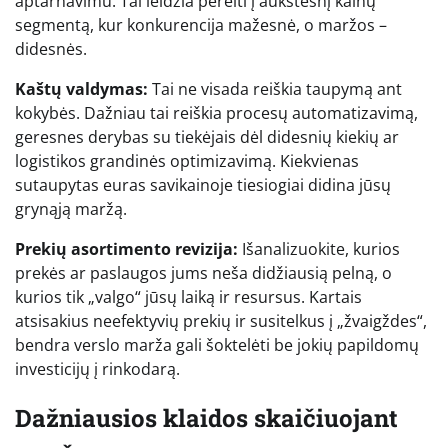
aptarnavimu. Tai leidžia pereiti į aukštesnį kainų
segmentą, kur konkurencija mažesnė, o maržos –
didesnės.
Kaštų valdymas:
Tai ne visada reiškia taupymą ant
kokybės. Dažniau tai reiškia procesų automatizavimą,
geresnes derybas su tiekėjais dėl didesnių kiekių ar
logistikos grandinės optimizavimą. Kiekvienas
sutaupytas euras savikainoje tiesiogiai didina jūsų
grynąją maržą.
Prekių asortimento revizija:
Išanalizuokite, kurios
prekės ar paslaugos jums neša didžiausią pelną, o
kurios tik „valgo“ jūsų laiką ir resursus. Kartais
atsisakius neefektyvių prekių ir susitelkus į „žvaigždes“,
bendra verslo marža gali šoktelėti be jokių papildomų
investicijų į rinkodarą.
Dažniausios klaidos skaičiuojant