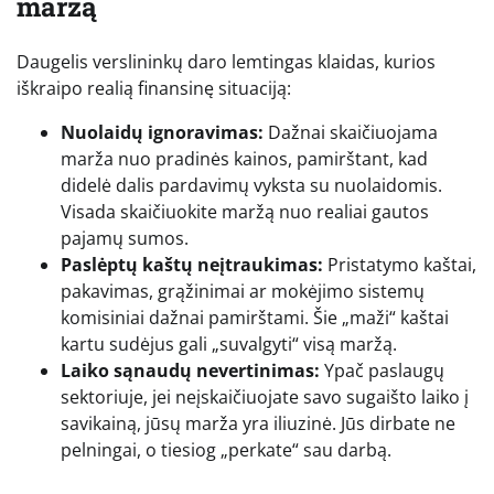
maržą
Daugelis verslininkų daro lemtingas klaidas, kurios
iškraipo realią finansinę situaciją:
Nuolaidų ignoravimas:
Dažnai skaičiuojama
marža nuo pradinės kainos, pamirštant, kad
didelė dalis pardavimų vyksta su nuolaidomis.
Visada skaičiuokite maržą nuo realiai gautos
pajamų sumos.
Paslėptų kaštų neįtraukimas:
Pristatymo kaštai,
pakavimas, grąžinimai ar mokėjimo sistemų
komisiniai dažnai pamirštami. Šie „maži“ kaštai
kartu sudėjus gali „suvalgyti“ visą maržą.
Laiko sąnaudų nevertinimas:
Ypač paslaugų
sektoriuje, jei neįskaičiuojate savo sugaišto laiko į
savikainą, jūsų marža yra iliuzinė. Jūs dirbate ne
pelningai, o tiesiog „perkate“ sau darbą.