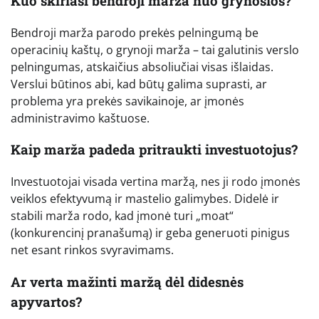
Kuo skiriasi bendroji marža nuo grynosios?
Bendroji marža parodo prekės pelningumą be
operacinių kaštų, o grynoji marža – tai galutinis verslo
pelningumas, atskaičius absoliučiai visas išlaidas.
Verslui būtinos abi, kad būtų galima suprasti, ar
problema yra prekės savikainoje, ar įmonės
administravimo kaštuose.
Kaip marža padeda pritraukti investuotojus?
Investuotojai visada vertina maržą, nes ji rodo įmonės
veiklos efektyvumą ir mastelio galimybes. Didelė ir
stabili marža rodo, kad įmonė turi „moat“
(konkurencinį pranašumą) ir geba generuoti pinigus
net esant rinkos svyravimams.
Ar verta mažinti maržą dėl didesnės
apyvartos?