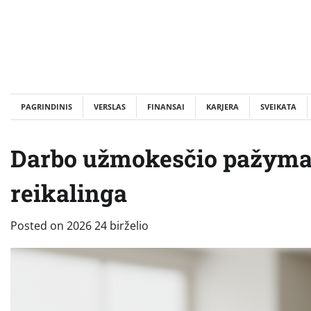
Skip
to
content
PAGRINDINIS
VERSLAS
FINANSAI
KARJERA
SVEIKATA
Darbo užmokesčio pažyma: k
reikalinga
Posted on
2026 24 birželio