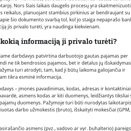
arpį. Nors šiais laikais daugelis procesų yra skaitmenizuoti,
us reikalus, planuojant stambius pirkinius ar bendraujant su
 apie šio dokumento svarbą tol, kol jo staiga nepaprašo ban
aciją jis privalo turėti, yra naudinga kiekvienam.
okią informaciją ji privalo turėti?
iame darbdavys patvirtina darbuotojo gautas pajamas per
di ne tik bendrosios pajamos, bet ir detalus jų išskaidymas
žyma turi atrodyti, tam, kad ji būtų laikoma galiojančia ir
 tam tikra esminė informacija.
rbdavys – įmonės pavadinimas, kodas, adresas ir kontaktiniai
vardė, asmens kodas ar kiti duomenys, leidžiantys tiksliai 
– pajamų duomenys. Pažymoje turi būti nurodytas laikotarpi
čiuotas darbo užmokestis (bruto), išskaityti mokesčiai (GPM,
asirašančio asmens (pvz., vadovo ar vyr. buhalterio) pareigo