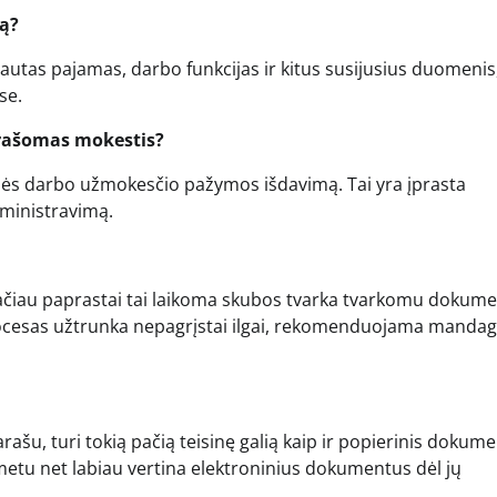
mą?
utas pajamas, darbo funkcijas ir kitus susijusius duomenis,
se.
prašomas mokestis?
inės darbo užmokesčio pažymos išdavimą. Tai yra įprasta
dministravimą.
 tačiau paprastai tai laikoma skubos tvarka tvarkomu dokume
rocesas užtrunka nepagrįstai ilgai, rekomenduojama mandag
rašu, turi tokią pačią teisinę galią kaip ir popierinis dokum
metu net labiau vertina elektroninius dokumentus dėl jų