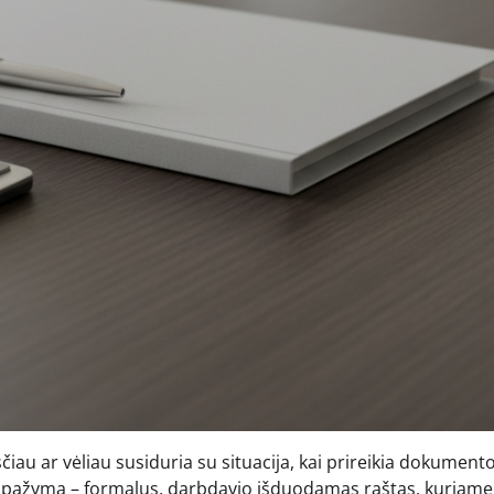
au ar vėliau susiduria su situacija, kai prireikia dokumento
o pažyma – formalus, darbdavio išduodamas raštas, kuriame