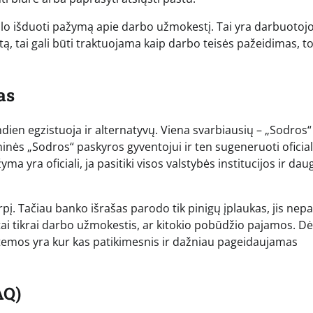
o išduoti pažymą apie darbo užmokestį. Tai yra darbuotojo 
ą, tai gali būti traktuojama kaip darbo teisės pažeidimas, t
as
ien egzistuoja ir alternatyvų. Viena svarbiausių – „Sodros“
ninės „Sodros“ paskyros gyventojui ir ten sugeneruoti oficial
yra oficiali, ja pasitiki visos valstybės institucijos ir daug
rpį. Tačiau banko išrašas parodo tik pinigų įplaukas, jis nep
r tai tikrai darbo užmokestis, ar kitokio pobūdžio pajamos. Dė
istemos yra kur kas patikimesnis ir dažniau pageidaujamas
AQ)