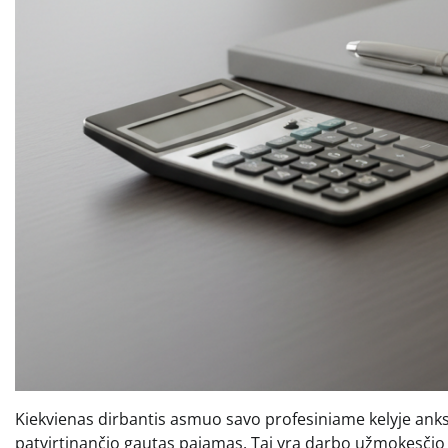
Kiekvienas dirbantis asmuo savo profesiniame kelyje anksči
patvirtinančio gautas pajamas. Tai yra darbo užmokesči