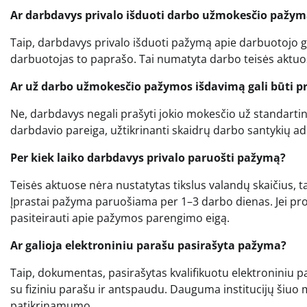
Ar darbdavys privalo išduoti darbo užmokesčio pažy
Taip, darbdavys privalo išduoti pažymą apie darbuotojo ga
darbuotojas to paprašo. Tai numatyta darbo teisės aktuo
Ar už darbo užmokesčio pažymos išdavimą gali būti 
Ne, darbdavys negali prašyti jokio mokesčio už standart
darbdavio pareiga, užtikrinanti skaidrų darbo santykių a
Per kiek laiko darbdavys privalo paruošti pažymą?
Teisės aktuose nėra nustatytas tikslus valandų skaičius,
Įprastai pažyma paruošiama per 1–3 darbo dienas. Jei p
pasiteirauti apie pažymos parengimo eigą.
Ar galioja elektroniniu parašu pasirašyta pažyma?
Taip, dokumentas, pasirašytas kvalifikuotu elektroniniu pa
su fiziniu parašu ir antspaudu. Dauguma institucijų šiuo 
patikrinamumo.