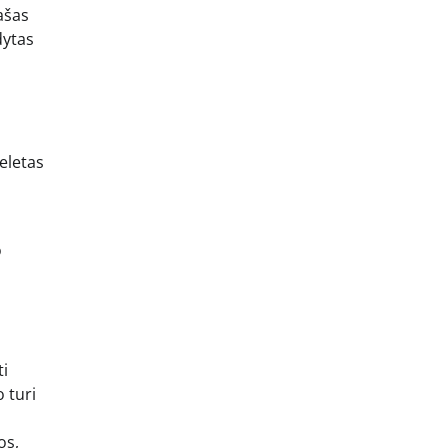
ašas
dytas
eletas
o
ti
 turi
os,