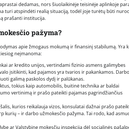
paprastai dedamas, nors šiuolaikinėje teisinėje aplinkoje par
uri atspindėti realią situaciją, todėl joje turėtų būti nuro
ą prašanti institucija.
žmokesčio pažyma?
įrodymas apie žmogaus mokumą ir finansinį stabilumą. Yra k
 tiesiog neįmanoma:
nkai ar kredito unijos, vertindami fizinio asmens galimybes
ivalo įsitikinti, kad pajamos yra tvarios ir pakankamos. Darb
uoti galimą paskolos dydį ir palūkanas.
tus, tokius kaip automobilis, buitinė technika ar baldai
okumo vertinimą ir prašo pateikti pajamas pagrindžiančius
 šalis, kurios reikalauja vizos, konsulatai dažnai prašo pateik
p kurių – ir darbo užmokesčio pažyma. Tai rodo, kad asmuo
ldybę ar Valstybinę mokesčių inspekciją dėl socialinės pašalp