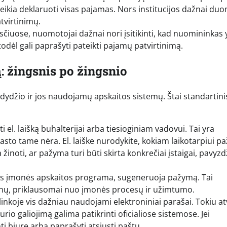
ikia deklaruoti visas pajamas. Nors institucijos dažnai du
tvirtinimų.
iuose, nuomotojai dažnai nori įsitikinti, kad nuomininkas 
dėl gali paprašyti pateikti pajamų patvirtinimą.
 žingsnis po žingsnio
dydžio ir jos naudojamų apskaitos sistemų. Štai standartini
 el. laišką buhalterijai arba tiesioginiam vadovui. Tai yra
asto tame nėra. El. laiške nurodykite, kokiam laikotarpiui 
ia žinoti, ar pažyma turi būti skirta konkrečiai įstaigai, pavyzd
s įmonės apskaitos programa, sugeneruoja pažymą. Tai
ienų, priklausomai nuo įmonės procesų ir užimtumo.
inkoje vis dažniau naudojami elektroniniai parašai. Tokiu at
io galiojimą galima patikrinti oficialiose sistemose. Jei
i biure arba paprašyti atsiųsti paštu.