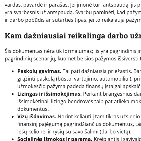
vardas, pavardė ir parašas. Jei įmonė turi antspaudą, jis 
yra svarbesnis už antspaudą. Svarbu paminėti, kad pažyma t
ir darbo pobūdis ar sutarties tipas, jei to reikalauja pažym
Kam dažniausiai reikalinga darbo u
Šis dokumentas nėra tik formalumas; jis yra pagrindinis 
pagrindinių scenarijų, kuomet be šios pažymos išsiversti
Paskolų gavimas.
Tai pati dažniausia priežastis. Ba
grąžinti paskolą (būsto, vartojimo, automobiliui), pr
užmokesčio pažyma padeda finansų įstaigai apskaiči
Lizingas ir išsimokėjimas.
Perkant brangesnius daik
išsimokėtinai, lizingo bendrovės taip pat atlieka m
dokumentus.
Vizų išdavimas.
Norint keliauti į tam tikras užsienio
finansinį pajėgumą pagrindžiančius dokumentus, tar
lėšų kelionei ir ryšių su savo šalimi (darbo vietą).
Socialinės išmokos ir parama.
Kreipiantis į saviva