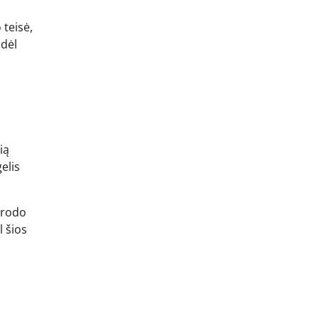
teisė,
odėl
ią
elis
arodo
l šios