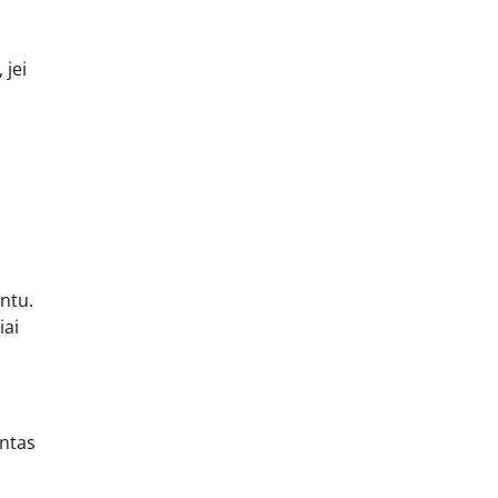
 jei
ntu.
iai
entas