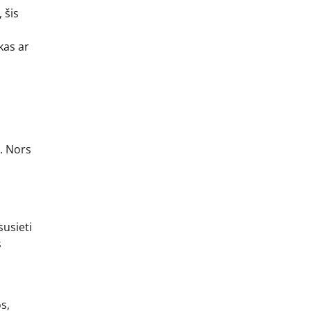
 šis
kas ar
. Nors
susieti
s
s,