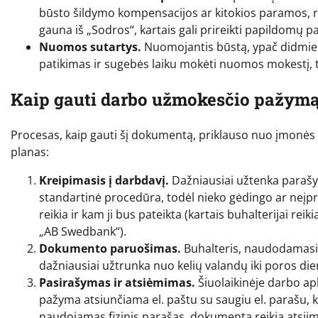
būsto šildymo kompensacijos ar kitokios paramos, re
gauna iš „Sodros“, kartais gali prireikti papildomų pa
Nuomos sutartys.
Nuomojantis būstą, ypač didmiesč
patikimas ir sugebės laiku mokėti nuomos mokestį, to
Kaip gauti darbo užmokesčio pažymą:
Procesas, kaip gauti šį dokumentą, priklauso nuo įmonės 
planas:
Kreipimasis į darbdavį.
Dažniausiai užtenka parašyti
standartinė procedūra, todėl nieko gėdingo ar neįpr
reikia ir kam ji bus pateikta (kartais buhalterijai reik
„AB Swedbank“).
Dokumento paruošimas.
Buhalteris, naudodamasi
dažniausiai užtrunka nuo kelių valandų iki poros d
Pasirašymas ir atsiėmimas.
Šiuolaikinėje darbo apl
pažyma atsiunčiama el. paštu su saugiu el. parašu, kur
naudojamas fizinis parašas, dokumentą reikia atsiimt