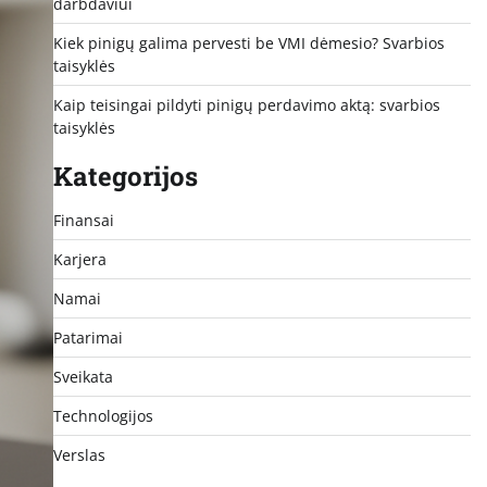
darbdaviui
Kiek pinigų galima pervesti be VMI dėmesio? Svarbios
taisyklės
Kaip teisingai pildyti pinigų perdavimo aktą: svarbios
taisyklės
Kategorijos
Finansai
Karjera
Namai
Patarimai
Sveikata
Technologijos
Verslas