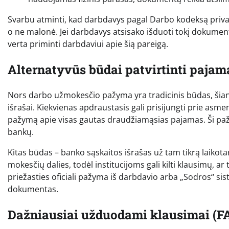
Svarbu atminti, kad darbdavys pagal Darbo kodeksą prival
o ne malonė. Jei darbdavys atsisako išduoti tokį dokument
verta priminti darbdaviui apie šią pareigą.
Alternatyvūs būdai patvirtinti pajam
Nors darbo užmokesčio pažyma yra tradicinis būdas, šiand
išrašai. Kiekvienas apdraustasis gali prisijungti prie asme
pažymą apie visas gautas draudžiamąsias pajamas. Ši pažyma 
bankų.
Kitas būdas – banko sąskaitos išrašas už tam tikrą laikota
mokesčių dalies, todėl institucijoms gali kilti klausimų, a
priežasties oficiali pažyma iš darbdavio arba „Sodros“ s
dokumentas.
Dažniausiai užduodami klausimai (F