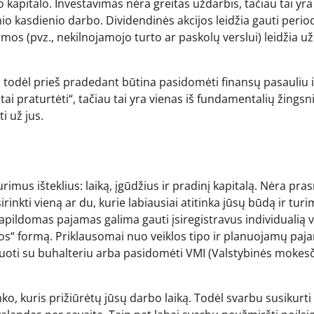
o kapitalo. Investavimas nėra greitas uždarbis, tačiau tai yra
nio kasdienio darbo. Dividendinės akcijos leidžia gauti perio
mos (pvz., nekilnojamojo turto ar paskolų verslui) leidžia už
, todėl prieš pradedant būtina pasidomėti finansų pasauliu i
itai praturtėti“, tačiau tai yra vienas iš fundamentalių žingsn
i už jus.
 turimus išteklius: laiką, įgūdžius ir pradinį kapitalą. Nėra pr
irinkti vieną ar du, kurie labiausiai atitinka jūsų būdą ir tur
papildomas pajamas galima gauti įsiregistravus individualią v
jos“ formą. Priklausomai nuo veiklos tipo ir planuojamų paj
tuoti su buhalteriu arba pasidomėti VMI (Valstybinės mokes
nko, kuris prižiūrėtų jūsų darbo laiką. Todėl svarbu susikurti