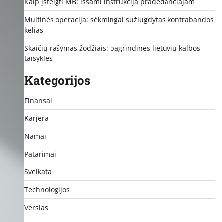
Kaip įsteigti MB: išsami instrukcija pradedančiajam
Muitinės operacija: sėkmingai sužlugdytas kontrabandos
kelias
Skaičių rašymas žodžiais: pagrindinės lietuvių kalbos
taisyklės
Kategorijos
Finansai
Karjera
Namai
Patarimai
Sveikata
Technologijos
Verslas