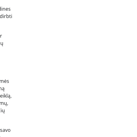
dines
dirbti
r
ių
asmės
imą
eiklą,
amų,
čių
 savo