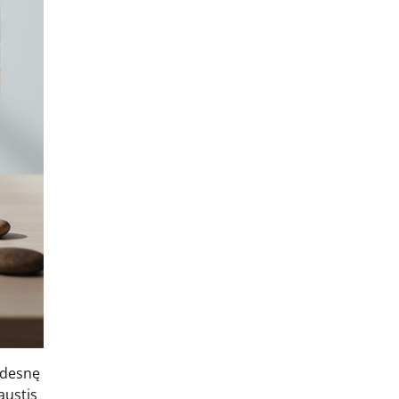
idesnę
austis