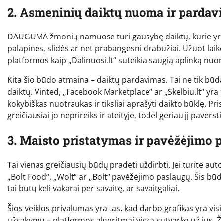
2. Asmeninių daiktų nuoma ir parda
DAUGUMA žmonių namuose turi gausybę daiktų, kurie yra naud
palapinės, slidės ar net prabangesni drabužiai. Užuot laik
platformos kaip „Dalinuosi.lt“ suteikia saugią aplinką nuo
Kita šio būdo atmaina – daiktų pardavimas. Tai ne tik būda
daiktų. Vinted, „Facebook Marketplace“ ar „Skelbiu.lt“ yra
kokybiškas nuotraukas ir tiksliai aprašyti daikto būklę. Pr
greičiausiai jo neprireiks ir ateityje, todėl geriau jį paverst
3. Maisto pristatymas ir pavėžėjimo 
Tai vienas greičiausių būdų pradėti uždirbti. Jei turite auto
„Bolt Food“, „Wolt“ ar „Bolt“ pavėžėjimo paslaugų. Šis būdas
tai būtų keli vakarai per savaitę, ar savaitgaliai.
Šios veiklos privalumas yra tas, kad darbo grafikas yra visi
užsakymų – platformos algoritmai viską sutvarko už jus. Ž