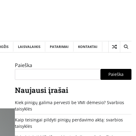
ROŽIS
LAISVALAIKIS
PATARIMAI
KONTAKTAI
Paieška
Paieška
Naujausi įrašai
Kiek pinigų galima pervesti be VMI dėmesio? Svarbios
taisyklės
Kaip teisingai pildyti pinigų perdavimo aktą: svarbios
taisyklės