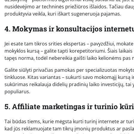
nusidėvėjimo ar techninės priežiūros išlaidos. Tačiau daug
produktyvia veikla, kuri iškart sugeneruoja pajamas.
4. Mokymas ir konsultacijos internet
Jei esate tam tikros srities ekspertas – pavyzdžiui, moka
mokyklos kursą – galite tapti korepetitoriumi. Šiais laik
tapęs norma, todėl nebereikia gaišti laiko kelionėms pas 
Galite siūlyti privačias pamokas per specializuotas mokyto
tinkluose. Kitas variantas – sukurti savo mokomąjį kursą 
sukūrimas reikalauja didelių pradinių laiko investicijų, t
populiarus.
5. Affiliate marketingas ir turinio kū
Tai būdas tiems, kurie mėgsta kurti turinį internete ar turi 
kad jūs reklamuojate tam tikrų įmonių produktus ar pasl