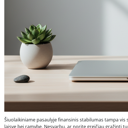
Šiuolaikiniame pasaulyje finansinis stabilumas tampa vis 
laisvę bei ramybę. Nesvarbu, ar norite greičiau grąžinti tu