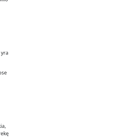
 yra
ose
ia,
rekę