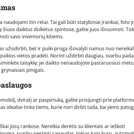
vimas
ojami itin retai. Tai gali būti statybiniai įrankiai, foto į
ę šiuos daiktus dulkėtus spintose, galite juos išnuomoti. Tok
moti savo inventorių kitiems.
s užsidirbti, bet ir puiki proga išsivalyti namus nuo nereika
 puikios vietos pradėti. Norint uždirbti daugiau, svarbu pada
isiminkite taisyklę: jei daikto nenaudojote pastaruosius metu
i grynaisiais pinigais.
paslaugos
mobilį, dviratį ar paspirtuką, galite prisijungti prie platform
 idealiai tinka tiems, kurie nori dirbti tada, kai jiems patog
škai jūsų rankose. Nereikia derėtis su klientais ar ieškoti
inoma, svarbu įvertinti sąnaudas, tokias kaip kuro, automob