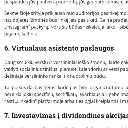
paspaudęs jūsų pateiktą nuorodą, jūs gaunate komisinį at
Sėkmė šioje srityje priklauso nuo auditorijos pasitikėjimo
naudojatės, žmonės bus linkę jais pasitikėti. Galite pradėt
„Instagram“ paskyrą. Nors šis būdas reikalauja laiko „įsibėg
pajamų šaltiniu.
6. Virtualaus asistento paslaugos
Daug smulkių verslų ir verslininkų ieško žmonių, kurie galėt
valdyti socialinius tinklus, planuoti kalendorių ar vesti pa
dešiniąja verslininko ranka, tik nuotoliniu būdu.
Tai puikus darbas tiems, kurie pasižymi organizuotumu, a
nereikia jokių specifinių sertifikatų, svarbiausia – gebėj
rasti „LinkedIn“ platformoje arba tiesiogiai kreipiantis į
7. Investavimas į dividendines akcija