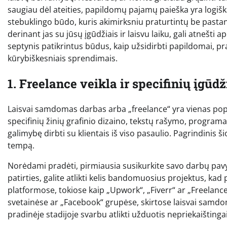
saugiau dėl ateities, papildomų pajamų paieška yra logišk
stebuklingo būdo, kuris akimirksniu praturtintų be pastan
derinant jas su jūsų įgūdžiais ir laisvu laiku, gali atneš
septynis patikrintus būdus, kaip užsidirbti papildomai, prad
kūrybiškesniais sprendimais.
1. Freelance veikla ir specifinių įgū
Laisvai samdomas darbas arba „freelance“ yra vienas popu
specifinių žinių grafinio dizaino, tekstų rašymo, program
galimybę dirbti su klientais iš viso pasaulio. Pagrindinis
tempą.
Norėdami pradėti, pirmiausia susikurkite savo darbų pavyz
patirties, galite atlikti kelis bandomuosius projektus, k
platformose, tokiose kaip „Upwork“, „Fiverr“ ar „Freelancer
svetainėse ar „Facebook“ grupėse, skirtose laisvai samdom
pradinėje stadijoje svarbu atlikti užduotis nepriekaištingai