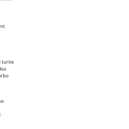
ant
 turite
kia
darbo
se
l