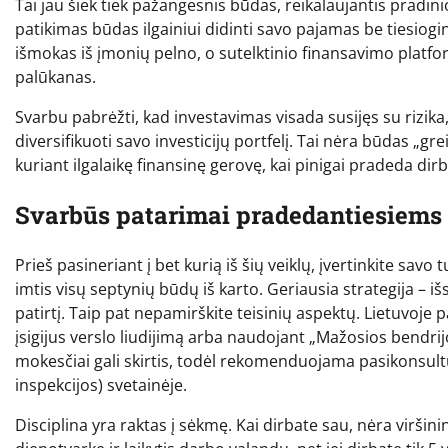
Tai jau šiek tiek pažangesnis būdas, reikalaujantis pradini
patikimas būdas ilgainiui didinti savo pajamas be tiesiogi
išmokas iš įmonių pelno, o sutelktinio finansavimo platfor
palūkanas.
Svarbu pabrėžti, kad investavimas visada susijęs su rizika
diversifikuoti savo investicijų portfelį. Tai nėra būdas „gre
kuriant ilgalaikę finansinę gerovę, kai pinigai pradeda dirbt
Svarbūs patarimai pradedantiesiems
Prieš pasineriant į bet kurią iš šių veiklų, įvertinkite savo
imtis visų septynių būdų iš karto. Geriausia strategija – išs
patirtį. Taip pat nepamirškite teisinių aspektų. Lietuvoje 
įsigijus verslo liudijimą arba naudojant „Mažosios bendri
mokesčiai gali skirtis, todėl rekomenduojama pasikonsul
inspekcijos) svetainėje.
Disciplina yra raktas į sėkmę. Kai dirbate sau, nėra viršini