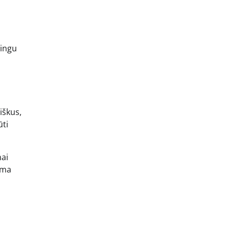
ningu
iškus,
ūti
nai
ima