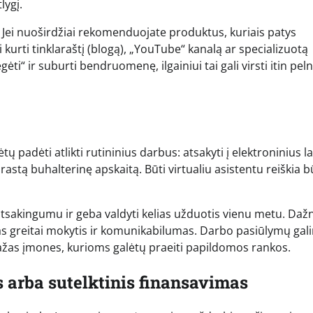
lygį.
. Jei nuoširdžiai rekomenduojate produktus, kuriais patys
i kurti tinklaraštį (blogą), „YouTube“ kanalą ar specializuotą
ėti“ ir suburti bendruomenę, ilgainiui tai gali virsti itin pel
ų padėti atlikti rutininius darbus: atsakyti į elektroninius la
prastą buhalterinę apskaitą. Būti virtualiu asistentu reiškia b
tsakingumu ir geba valdyti kelias užduotis vienu metu. Daž
imas greitai mokytis ir komunikabilumas. Darbo pasiūlymų gal
 mažas įmones, kurioms galėtų praeiti papildomos rankos.
s arba sutelktinis finansavimas