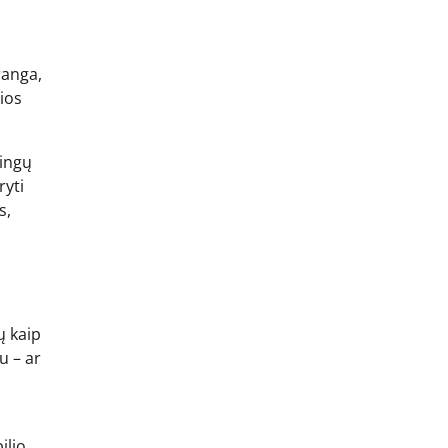
ranga,
ios
lingų
ryti
s,
ų kaip
u – ar
ilio