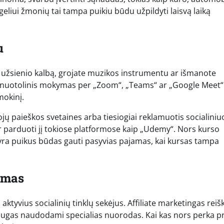
eliui žmonių tai tampa puikiu būdu užpildyti laisvą laiką
u
te užsienio kalbą, grojate muzikos instrumentu ar išmanote
ais nuotolinis mokymas per „Zoom“, „Teams“ ar „Google Meet“
mokinį.
jų paieškos svetaines arba tiesiogiai reklamuotis socialiniu
ir parduoti jį tokiose platformose kaip „Udemy“. Nors kurso
ai yra puikus būdas gauti pasyvias pajamas, kai kursas tampa
rimas
aktyvius socialinių tinklų sekėjus. Affiliate marketingas reišk
augas naudodami specialias nuorodas. Kai kas nors perka p