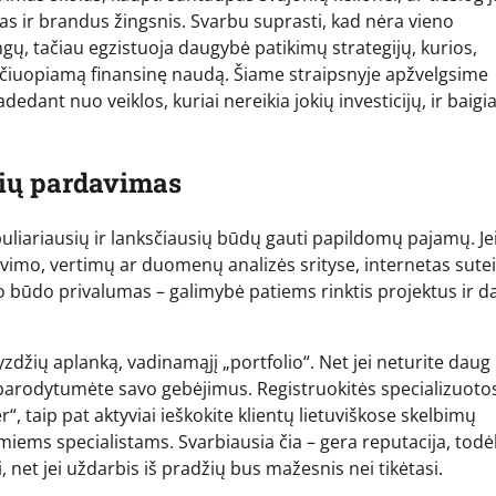
as ir brandus žingsnis. Svarbu suprasti, kad nėra vieno
gų, tačiau egzistuoja daugybė patikimų strategijų, kurios,
ti apčiuopiamą finansinę naudą. Šiame straipsnyje apžvelgsime
edant nuo veiklos, kuriai nereikia jokių investicijų, ir baigi
džių pardavimas
liariausių ir lanksčiausių būdų gauti papildomų pajamų. Jei
avimo, vertimų ar duomenų analizės srityse, internetas sutei
 šio būdo privalumas – galimybė patiems rinktis projektus ir 
džių aplanką, vadinamąjį „portfolio“. Net jei neturite daug
ad parodytumėte savo gebėjimus. Registruokitės specializuoto
“, taip pat aktyviai ieškokite klientų lietuviškose skelbimų
iems specialistams. Svarbiausia čia – gera reputacija, todė
, net jei uždarbis iš pradžių bus mažesnis nei tikėtasi.