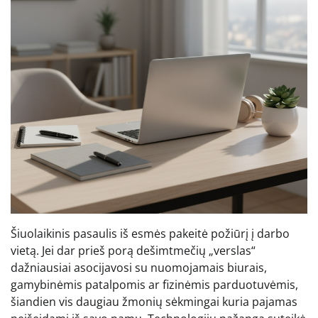
Šiuolaikinis pasaulis iš esmės pakeitė požiūrį į darbo
vietą. Jei dar prieš porą dešimtmečių „verslas“
dažniausiai asocijavosi su nuomojamais biurais,
gamybinėmis patalpomis ar fizinėmis parduotuvėmis,
šiandien vis daugiau žmonių sėkmingai kuria pajamas