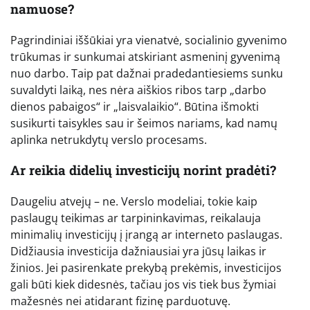
namuose?
Pagrindiniai iššūkiai yra vienatvė, socialinio gyvenimo
trūkumas ir sunkumai atskiriant asmeninį gyvenimą
nuo darbo. Taip pat dažnai pradedantiesiems sunku
suvaldyti laiką, nes nėra aiškios ribos tarp „darbo
dienos pabaigos“ ir „laisvalaikio“. Būtina išmokti
susikurti taisykles sau ir šeimos nariams, kad namų
aplinka netrukdytų verslo procesams.
Ar reikia didelių investicijų norint pradėti?
Daugeliu atvejų – ne. Verslo modeliai, tokie kaip
paslaugų teikimas ar tarpininkavimas, reikalauja
minimalių investicijų į įrangą ar interneto paslaugas.
Didžiausia investicija dažniausiai yra jūsų laikas ir
žinios. Jei pasirenkate prekybą prekėmis, investicijos
gali būti kiek didesnės, tačiau jos vis tiek bus žymiai
mažesnės nei atidarant fizinę parduotuvę.