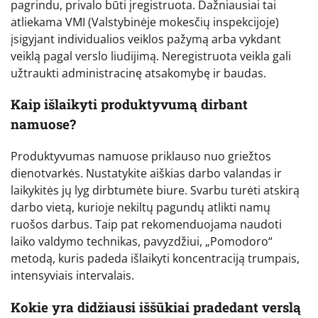
pagrindu, privalo būti įregistruota. Dažniausiai tai
atliekama VMI (Valstybinėje mokesčių inspekcijoje)
įsigyjant individualios veiklos pažymą arba vykdant
veiklą pagal verslo liudijimą. Neregistruota veikla gali
užtraukti administracinę atsakomybę ir baudas.
Kaip išlaikyti produktyvumą dirbant
namuose?
Produktyvumas namuose priklauso nuo griežtos
dienotvarkės. Nustatykite aiškias darbo valandas ir
laikykitės jų lyg dirbtumėte biure. Svarbu turėti atskirą
darbo vietą, kurioje nekiltų pagundų atlikti namų
ruošos darbus. Taip pat rekomenduojama naudoti
laiko valdymo technikas, pavyzdžiui, „Pomodoro“
metodą, kuris padeda išlaikyti koncentraciją trumpais,
intensyviais intervalais.
Kokie yra didžiausi iššūkiai pradedant verslą