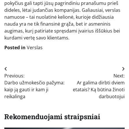
pokyčius gali tapti jūsų pagrindiniu pranašumu prieš
dideles, lėtai judančias kompanijas. Galiausiai, verslas
namuose – tai nuolatinė kelionė, kurioje didžiausia
nauda yra ne tik finansinė grąža, bet ir asmeninis
augimas, kurį patiriate spręsdami įvairius iššūkius bei
kurdami vertę savo klientams.
Posted in
Verslas
Navigacija
Previous:
Next:
tarp
Darbo užmokesčio pažyma:
Ar galima dirbti dviem
įrašų
kaip ją gauti ir kam ji
etatais? Ką būtina žinoti
reikalinga
darbuotojui
Rekomenduojami straipsniai