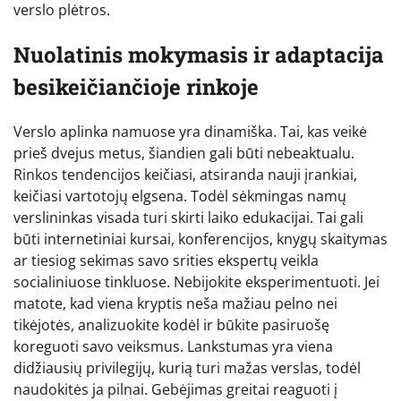
verslo plėtros.
Nuolatinis mokymasis ir adaptacija
besikeičiančioje rinkoje
Verslo aplinka namuose yra dinamiška. Tai, kas veikė
prieš dvejus metus, šiandien gali būti nebeaktualu.
Rinkos tendencijos keičiasi, atsiranda nauji įrankiai,
keičiasi vartotojų elgsena. Todėl sėkmingas namų
verslininkas visada turi skirti laiko edukacijai. Tai gali
būti internetiniai kursai, konferencijos, knygų skaitymas
ar tiesiog sekimas savo srities ekspertų veikla
socialiniuose tinkluose. Nebijokite eksperimentuoti. Jei
matote, kad viena kryptis neša mažiau pelno nei
tikėjotės, analizuokite kodėl ir būkite pasiruošę
koreguoti savo veiksmus. Lankstumas yra viena
didžiausių privilegijų, kurią turi mažas verslas, todėl
naudokitės ja pilnai. Gebėjimas greitai reaguoti į