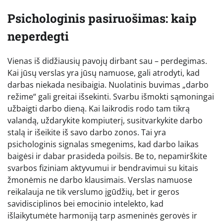
Psichologinis pasiruošimas: kaip
neperdegti
Vienas iš didžiausių pavojų dirbant sau – perdegimas.
Kai jūsų verslas yra jūsų namuose, gali atrodyti, kad
darbas niekada nesibaigia. Nuolatinis buvimas „darbo
režime“ gali greitai išsekinti. Svarbu išmokti sąmoningai
užbaigti darbo dieną. Kai laikrodis rodo tam tikrą
valandą, uždarykite kompiuterį, susitvarkykite darbo
stalą ir išeikite iš savo darbo zonos. Tai yra
psichologinis signalas smegenims, kad darbo laikas
baigėsi ir dabar prasideda poilsis. Be to, nepamirškite
svarbos fiziniam aktyvumui ir bendravimui su kitais
žmonėmis ne darbo klausimais. Verslas namuose
reikalauja ne tik verslumo įgūdžių, bet ir geros
savidisciplinos bei emocinio intelekto, kad
išlaikytumėte harmoniją tarp asmeninės gerovės ir