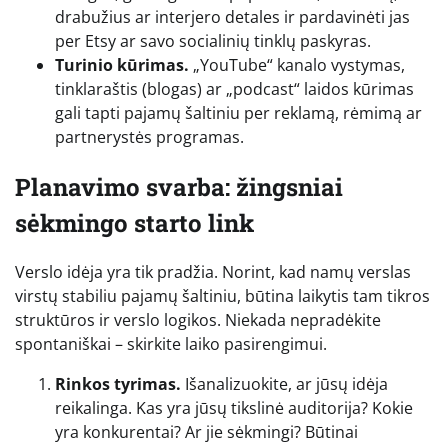
drabužius ar interjero detales ir pardavinėti jas
per Etsy ar savo socialinių tinklų paskyras.
Turinio kūrimas.
„YouTube“ kanalo vystymas,
tinklaraštis (blogas) ar „podcast“ laidos kūrimas
gali tapti pajamų šaltiniu per reklamą, rėmimą ar
partnerystės programas.
Planavimo svarba: žingsniai
sėkmingo starto link
Verslo idėja yra tik pradžia. Norint, kad namų verslas
virstų stabiliu pajamų šaltiniu, būtina laikytis tam tikros
struktūros ir verslo logikos. Niekada nepradėkite
spontaniškai – skirkite laiko pasirengimui.
Rinkos tyrimas.
Išanalizuokite, ar jūsų idėja
reikalinga. Kas yra jūsų tikslinė auditorija? Kokie
yra konkurentai? Ar jie sėkmingi? Būtinai