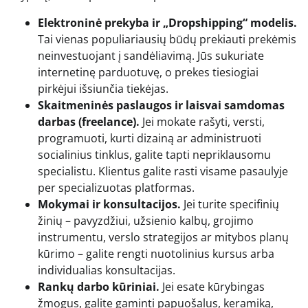
Elektroninė prekyba ir „Dropshipping“ modelis.
Tai vienas populiariausių būdų prekiauti prekėmis
neinvestuojant į sandėliavimą. Jūs sukuriate
internetinę parduotuvę, o prekes tiesiogiai
pirkėjui išsiunčia tiekėjas.
Skaitmeninės paslaugos ir laisvai samdomas
darbas (freelance).
Jei mokate rašyti, versti,
programuoti, kurti dizainą ar administruoti
socialinius tinklus, galite tapti nepriklausomu
specialistu. Klientus galite rasti visame pasaulyje
per specializuotas platformas.
Mokymai ir konsultacijos.
Jei turite specifinių
žinių – pavyzdžiui, užsienio kalbų, grojimo
instrumentu, verslo strategijos ar mitybos planų
kūrimo – galite rengti nuotolinius kursus arba
individualias konsultacijas.
Rankų darbo kūriniai.
Jei esate kūrybingas
žmogus, galite gaminti papuošalus, keramiką,