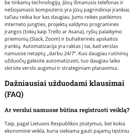
be tinkamų technologijų. Jūsų išmanusis telefonas ir
nešiojamasis kompiuteris yra jūsų pagrindiniai įrankiai,
tačiau reikia kur kas daugiau. Jums reikės patikimos
interneto jungties, projektų valdymo programinės
įrangos (tokių kaip Trello ar Asana), ryšių palaikymo
priemonių (Slack, Zoom) ir buhalterinės apskaitos
įrankių. Automatizacija yra raktas į tai, kad verslas
namuose netaptų „darbu 24/7“. Kuo daugiau rutininių
užduočių galėsite automatizuoti, tuo daugiau laiko
skirsite verslo augimui ir strateginiam planavimui.
Dažniausiai užduodami klausimai
(FAQ)
Ar verslui namuose būtina registruoti veiklą?
Taip, pagal Lietuvos Respublikos įstatymus, bet kokia
ekonominė veikla, kuria siekiama gauti pajamų tęstiniu