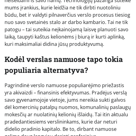
neišeidami iš savo namų. Technologijų pažanga suteikė
mums įrankius, kurie leidžia ne tik dirbti nuotoliniu
būdu, bet ir valdyti pilnaverčius verslo procesus tiesiog
nuo savo svetainės stalo ar darbo kambario. Tai ne tik
patogu – tai suteikia neįkainojamą laisvę planuoti savo
laiką, taupyti kaštus kelionėms į biurą ir kurti aplinką,
kuri maksimaliai didina jūsų produktyvumą.
Kodėl verslas namuose tapo tokia
populiaria alternatyva?
Pagrindinė verslo namuose populiarėjimo priežastis
yra akivaizdi – finansinis efektyvumas. Pradėjus verslą
savo gyvenamojoje vietoje, jums nereikia sukti galvos
dėl komercinių patalpų nuomos, komunalinių paslaugų
mokesčių ar nuolatinių kelionių išlaidų. Tai itin aktualu
pradedantiesiems verslininkams, kurie dar neturi
didelio pradinio kapitalo. Be to, dirbant namuose