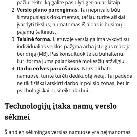
pažiūrėkite, ką galite pasiūlyti geriau ar kitaip.
Verslo plano parengimas.
Tai neprivalo būti
šimtapuslapis dokumentas, tačiau turite aiškiai
įvardyti tikslus, numatomas išlaidas ir būsimų
pajamų šaltinius.
Teisinė forma.
Lietuvoje verslą galima vykdyti su
individualios veiklos pažyma arba įsteigus mažąją
bendriją (MB). Pasikonsultuokite su buhalteriu,
kuri forma jums palankesnė mokesčių atžvilgiu.
Darbo erdvės paruošimas.
Nors dirbate
namuose, turite turėti dedikuotą vietą. Tai padeda
ne tik fiziškai atskirti darbo ir poilsio zonas, bet ir
psichologiškai nusiteikti darbui.
Technologijų įtaka namų verslo
sėkmei
Šiandien sėkmingas verslas namuose yra neįmanomas