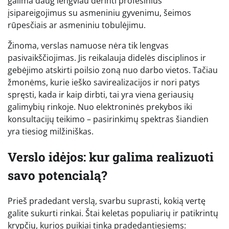
galima daug lengviau derinti profesinius
įsipareigojimus su asmeniniu gyvenimu, šeimos
rūpesčiais ar asmeniniu tobulėjimu.
Žinoma, verslas namuose nėra tik lengvas
pasivaikščiojimas. Jis reikalauja didelės disciplinos ir
gebėjimo atskirti poilsio zoną nuo darbo vietos. Tačiau
žmonėms, kurie ieško savirealizacijos ir nori patys
spręsti, kada ir kaip dirbti, tai yra viena geriausių
galimybių rinkoje. Nuo elektroninės prekybos iki
konsultacijų teikimo – pasirinkimų spektras šiandien
yra tiesiog milžiniškas.
Verslo idėjos: kur galima realizuoti
savo potencialą?
Prieš pradedant verslą, svarbu suprasti, kokią vertę
galite sukurti rinkai. Štai keletas populiarių ir patikrintų
krypčių, kurios puikiai tinka pradedantiesiems: