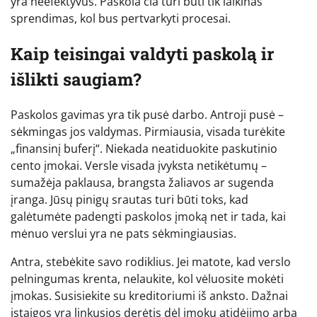
yra neefektyvus. Paskola čia turi būti tik laikinas
sprendimas, kol bus pertvarkyti procesai.
Kaip teisingai valdyti paskolą ir
išlikti saugiam?
Paskolos gavimas yra tik pusė darbo. Antroji pusė –
sėkmingas jos valdymas. Pirmiausia, visada turėkite
„finansinį buferį“. Niekada neatiduokite paskutinio
cento įmokai. Versle visada įvyksta netikėtumų –
sumažėja paklausa, brangsta žaliavos ar sugenda
įranga. Jūsų pinigų srautas turi būti toks, kad
galėtumėte padengti paskolos įmoką net ir tada, kai
mėnuo verslui yra ne pats sėkmingiausias.
Antra, stebėkite savo rodiklius. Jei matote, kad verslo
pelningumas krenta, nelaukite, kol vėluosite mokėti
įmokas. Susisiekite su kreditoriumi iš anksto. Dažnai
įstaigos yra linkusios derėtis dėl įmokų atidėjimo arba