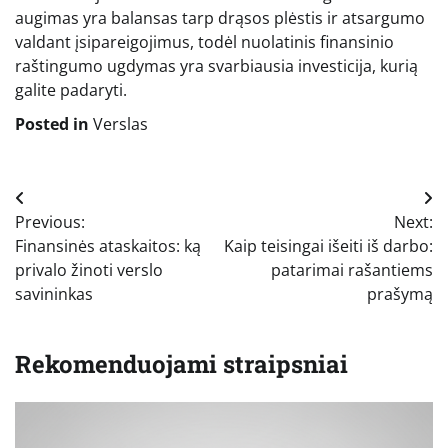
augimas yra balansas tarp drąsos plėstis ir atsargumo
valdant įsipareigojimus, todėl nuolatinis finansinio
raštingumo ugdymas yra svarbiausia investicija, kurią
galite padaryti.
Posted in
Verslas
Navigacija
Previous:
Next:
tarp
Finansinės ataskaitos: ką
Kaip teisingai išeiti iš darbo:
įrašų
privalo žinoti verslo
patarimai rašantiems
savininkas
prašymą
Rekomenduojami straipsniai