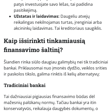
patys investuojate savo lėšas, tai padidina
pasitikėjimą.
Užstatas ir laidavimas:
Daugeliu atvejų
reikalingas nekilnojamas turtas, įrenginiai arba
akcininkų laidavimas. Tai kreditoriaus saugiklis.
Kaip išsirinkti tinkamiausią
finansavimo šaltinį?
Šiandien rinka siūlo daugiau galimybių nei tik tradiciniai
bankai. Priklausomai nuo įmonės dydžio, veiklos srities
ir paskolos tikslo, galima rinktis iš kelių alternatyvų:
Tradiciniai bankai
Tai dažniausiai pigiausias finansavimo būdas dėl
mažesnių palūkanų normų. Tačiau bankai yra itin
konservatyvūs, reikalauja daugybės dokumentų, o