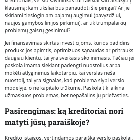
kreditoriais, verslo savininkas turi aiškiai sau atsakyti į
klausimą: kam tiksliai bus panaudoti šie pinigai? Ar jie
skiriami tiesioginiam pajamų augimui (pavyzdžiui,
naujos gamybos linijos pirkimui), ar tik trumpalaikių
problemų gaisrų gesinimui?
Jei finansavimas skirtas investicijoms, kurios padidins
produkcijos apimtis, optimizuos sąnaudas ar pritrauks
daugiau klientų, tai yra sveikasis skolinimasis. Tačiau jei
paskola imama siekiant padengti nuostolius arba
mokėti atlyginimus laikotarpiu, kai verslas neša
nuostolį, tai yra signalas, kad problema slypi verslo
modelyje, o ne kapitalo trūkume. Paskola tik laikinai
užmaskuos problemas, bet nepašalins jų priežasties.
Pasirengimas: ką kreditoriai nori
matyti jūsų paraiškoje?
Kredito įstaigos, vertindamos paraišką verslo paskolai,