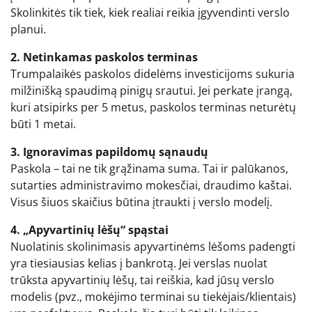
Skolinkitės tik tiek, kiek realiai reikia įgyvendinti verslo
planui.
2. Netinkamas paskolos terminas
Trumpalaikės paskolos didelėms investicijoms sukuria
milžinišką spaudimą pinigų srautui. Jei perkate įrangą,
kuri atsipirks per 5 metus, paskolos terminas neturėtų
būti 1 metai.
3. Ignoravimas papildomų sąnaudų
Paskola – tai ne tik grąžinama suma. Tai ir palūkanos,
sutarties administravimo mokesčiai, draudimo kaštai.
Visus šiuos skaičius būtina įtraukti į verslo modelį.
4. „Apyvartinių lėšų“ spąstai
Nuolatinis skolinimasis apyvartinėms lėšoms padengti
yra tiesiausias kelias į bankrotą. Jei verslas nuolat
trūksta apyvartinių lėšų, tai reiškia, kad jūsų verslo
modelis (pvz., mokėjimo terminai su tiekėjais/klientais)