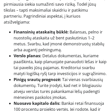
pirmiausia siekia sumažinti savo riziką. Todėl jūsų
tikslas – tapti maksimaliai skaidriu ir patikimu
partneriu. Pagrindiniai aspektai, į kuriuos
atsižvelgiama:
Finansinių ataskaitų būklė:
Balansas, pelno ir
nuostolių ataskaita už bent paskutinius 1–2
metus. Svarbu, kad įmonė demonstruotų stabilų
arba augantį pelningumą.
Verslo planas:
Detalus dokumentas, kuriame
paaiškinta, kaip planuojate panaudoti lėšas ir kaip
tai paveiks jūsų pajamas. Kreditoriui svarbu
matyti logišką ryšį tarp investicijos ir sugrąžinimo.
Pinigų srautų prognozė:
Tai vienas svarbiausių
dokumentų. Turite įrodyti, kad net ir blogiausiu
atveju verslas turės pakankamai lėšų padengti
mėnesines paskolos įmokas.
Nuosavo kapitalo dalis:
Bankai retai finansuoja
100 procentų projekto vertės. Jei rodote, kad ir