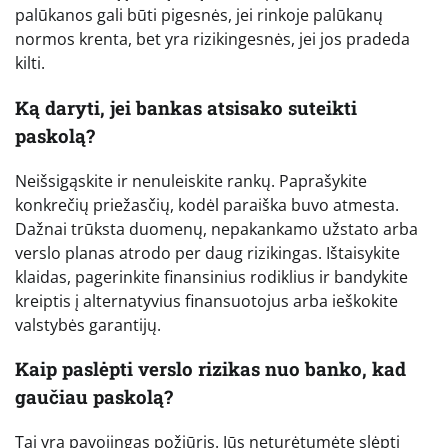
palūkanos gali būti pigesnės, jei rinkoje palūkanų
normos krenta, bet yra rizikingesnės, jei jos pradeda
kilti.
Ką daryti, jei bankas atsisako suteikti
paskolą?
Neišsigąskite ir nenuleiskite rankų. Paprašykite
konkrečių priežasčių, kodėl paraiška buvo atmesta.
Dažnai trūksta duomenų, nepakankamo užstato arba
verslo planas atrodo per daug rizikingas. Ištaisykite
klaidas, pagerinkite finansinius rodiklius ir bandykite
kreiptis į alternatyvius finansuotojus arba ieškokite
valstybės garantijų.
Kaip paslėpti verslo rizikas nuo banko, kad
gaučiau paskolą?
Tai yra pavojingas požiūris. Jūs neturėtumėte slėpti