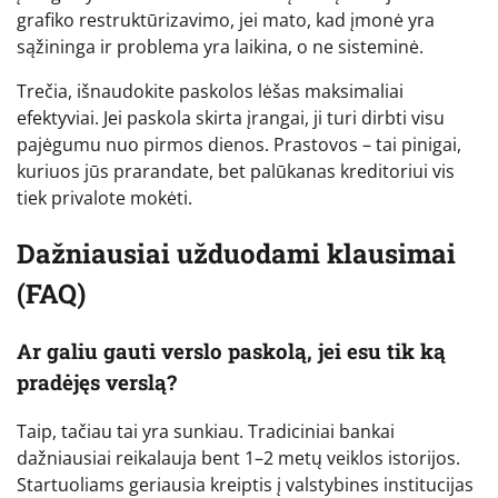
grafiko restruktūrizavimo, jei mato, kad įmonė yra
sąžininga ir problema yra laikina, o ne sisteminė.
Trečia, išnaudokite paskolos lėšas maksimaliai
efektyviai. Jei paskola skirta įrangai, ji turi dirbti visu
pajėgumu nuo pirmos dienos. Prastovos – tai pinigai,
kuriuos jūs prarandate, bet palūkanas kreditoriui vis
tiek privalote mokėti.
Dažniausiai užduodami klausimai
(FAQ)
Ar galiu gauti verslo paskolą, jei esu tik ką
pradėjęs verslą?
Taip, tačiau tai yra sunkiau. Tradiciniai bankai
dažniausiai reikalauja bent 1–2 metų veiklos istorijos.
Startuoliams geriausia kreiptis į valstybines institucijas