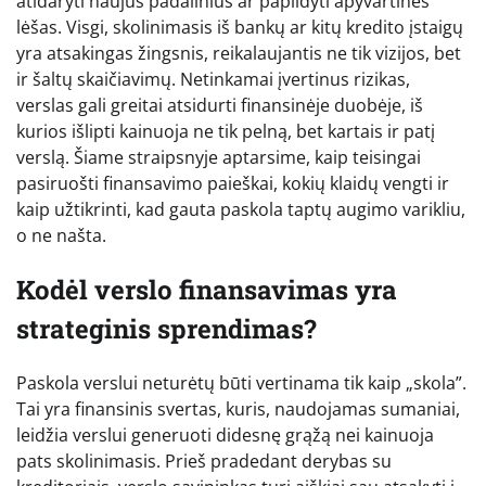
atidaryti naujus padalinius ar papildyti apyvartines
lėšas. Visgi, skolinimasis iš bankų ar kitų kredito įstaigų
yra atsakingas žingsnis, reikalaujantis ne tik vizijos, bet
ir šaltų skaičiavimų. Netinkamai įvertinus rizikas,
verslas gali greitai atsidurti finansinėje duobėje, iš
kurios išlipti kainuoja ne tik pelną, bet kartais ir patį
verslą. Šiame straipsnyje aptarsime, kaip teisingai
pasiruošti finansavimo paieškai, kokių klaidų vengti ir
kaip užtikrinti, kad gauta paskola taptų augimo varikliu,
o ne našta.
Kodėl verslo finansavimas yra
strateginis sprendimas?
Paskola verslui neturėtų būti vertinama tik kaip „skola”.
Tai yra finansinis svertas, kuris, naudojamas sumaniai,
leidžia verslui generuoti didesnę grąžą nei kainuoja
pats skolinimasis. Prieš pradedant derybas su