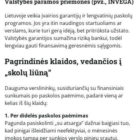
Valstybės paramos priemonės (pvz., INVEGA)
Lietuvoje veikia įvairios garantijų ir lengvatinių paskolų
programos. Jos yra itin naudingos startuoliams ar
verslams, kurie turi gerą idėją, bet pritrūksta užstato.
Valstybės garantijos sumažina riziką bankui, todėl
lengviau gauti finansavimą geresnėmis sąlygomis.
Pagrindinės klaidos, vedančios į
„skolų liūną“
Dauguma verslininkų, susiduriančių su finansiniais
sunkumais po paskolos paėmimo, padarė vieną ar
kelias iš šių klaidų:
1. Per didelės paskolos paėmimas
Pagunda pasiskolinti „su atsarga” dažnai baigiasi tuo,
kad pinigai išleidžiami neefektyviai, o mėnesinės
įmokos tampa per sunkios verslo pinigų srautui.