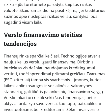
rizikų – jūs turėtumėte parodyti, kaip tas rizikas
valdote. Skaidrumas didina pasitikėjimą. Jei kreditorius
sužinos apie nuslėptas rizikas vėliau, santykiai bus
sugadinti visam laikui.
Verslo finansavimo ateities
tendencijos
Finansų rinka sparčiai keičiasi. Technologijos atveria
naujus kelius verslui gauti finansavimą. Dirbtinis
intelektas vis dažniau naudojamas kreditingumui
vertinti, todėl sprendimai priimami greičiau. Tvarumas
(ESG kriterijai) tampa vis svarbesnis – įmonės, kurios
laikosi aplinkosaugos ir socialinės atsakomybės
standartų, gali tikėtis palankesnių finansavimo sąlygų.
Verslininkai turi ne tik sekti šias tendencijas, bet ir
aktyviai pritaikyti savo verslą, kad taptų patrauklesni
investuotojams bei kreditoriams. Sėkmingas verslo