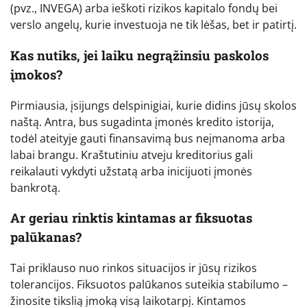
(pvz., INVEGA) arba ieškoti rizikos kapitalo fondų bei
verslo angelų, kurie investuoja ne tik lėšas, bet ir patirtį.
Kas nutiks, jei laiku negrąžinsiu paskolos
įmokos?
Pirmiausia, įsijungs delspinigiai, kurie didins jūsų skolos
naštą. Antra, bus sugadinta įmonės kredito istorija,
todėl ateityje gauti finansavimą bus neįmanoma arba
labai brangu. Kraštutiniu atveju kreditorius gali
reikalauti vykdyti užstatą arba inicijuoti įmonės
bankrotą.
Ar geriau rinktis kintamas ar fiksuotas
palūkanas?
Tai priklauso nuo rinkos situacijos ir jūsų rizikos
tolerancijos. Fiksuotos palūkanos suteikia stabilumo –
žinosite tikslią įmoką visą laikotarpį. Kintamos