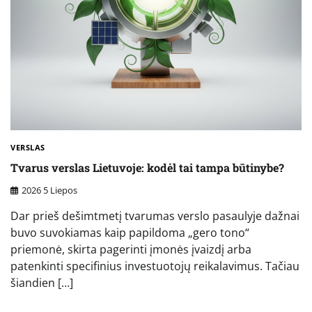
VERSLAS
Tvarus verslas Lietuvoje: kodėl tai tampa būtinybe?
2026 5 Liepos
Dar prieš dešimtmetį tvarumas verslo pasaulyje dažnai
buvo suvokiamas kaip papildoma „gero tono“
priemonė, skirta pagerinti įmonės įvaizdį arba
patenkinti specifinius investuotojų reikalavimus. Tačiau
šiandien […]