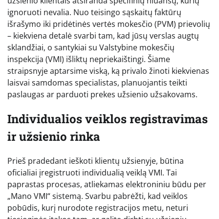
užsienio klientais atsiranda specifinių niuansų, kurių
ignoruoti nevalia. Nuo teisingo sąskaitų faktūrų
išrašymo iki pridėtinės vertės mokesčio (PVM) prievolių
– kiekviena detalė svarbi tam, kad jūsų verslas augtų
sklandžiai, o santykiai su Valstybine mokesčių
inspekcija (VMI) išliktų nepriekaištingi. Šiame
straipsnyje aptarsime viską, ką privalo žinoti kiekvienas
laisvai samdomas specialistas, planuojantis teikti
paslaugas ar parduoti prekes užsienio užsakovams.
Individualios veiklos registravimas
ir užsienio rinka
Prieš pradedant ieškoti klientų užsienyje, būtina
oficialiai įregistruoti individualią veiklą VMI. Tai
paprastas procesas, atliekamas elektroniniu būdu per
„Mano VMI“ sistemą. Svarbu pabrėžti, kad veiklos
pobūdis, kurį nurodote registracijos metu, neturi