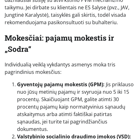
dažniausiai susiję su atvirkštinio PVM mechanizmo
taikymu. Jei dirbate su klientais ne ES šalyse (pvz., JAV,
Jungtinė Karalystė), taisyklės gali skirtis, todėl visada
rekomenduojama pasikonsultuoti su buhalteriu.
Mokesčiai: pajamų mokestis ir
„Sodra“
Individualią veiklą vykdantys asmenys moka tris
pagrindinius mokesčius:
Gyventojų pajamų mokestis (GPM):
Jis priklauso
nuo jūsų metinių pajamų ir svyruoja nuo 5 iki 15
procentų. Skaičiuojant GPM, galite atimti 30
procentų pajamų kaip normatyvinius sąnaudų
atskaitymus arba atimti faktiškai patirtas
sąnaudas, jei turite tai pagrindžiančius
dokumentus.
Valstybinio socialinio draudimo įmokos (VSD):