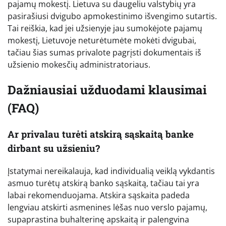
pajamų mokestį. Lietuva su daugeliu valstybių yra
pasirašiusi dvigubo apmokestinimo išvengimo sutartis.
Tai reiškia, kad jei užsienyje jau sumokėjote pajamų
mokestį, Lietuvoje neturėtumėte mokėti dvigubai,
tačiau šias sumas privalote pagrįsti dokumentais iš
užsienio mokesčių administratoriaus.
Dažniausiai užduodami klausimai
(FAQ)
Ar privalau turėti atskirą sąskaitą banke
dirbant su užsieniu?
Įstatymai nereikalauja, kad individualią veiklą vykdantis
asmuo turėtų atskirą banko sąskaitą, tačiau tai yra
labai rekomenduojama. Atskira sąskaita padeda
lengviau atskirti asmenines lėšas nuo verslo pajamų,
supaprastina buhalterinę apskaitą ir palengvina