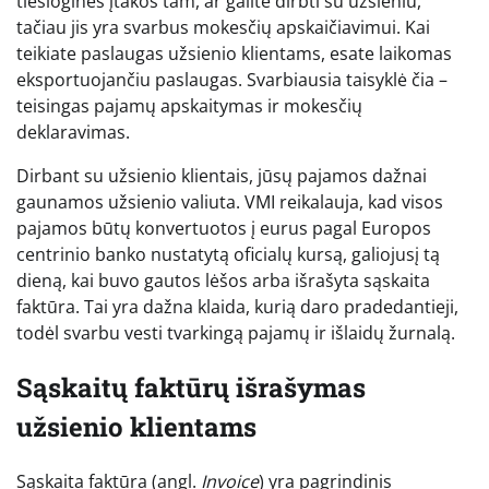
tiesioginės įtakos tam, ar galite dirbti su užsieniu,
tačiau jis yra svarbus mokesčių apskaičiavimui. Kai
teikiate paslaugas užsienio klientams, esate laikomas
eksportuojančiu paslaugas. Svarbiausia taisyklė čia –
teisingas pajamų apskaitymas ir mokesčių
deklaravimas.
Dirbant su užsienio klientais, jūsų pajamos dažnai
gaunamos užsienio valiuta. VMI reikalauja, kad visos
pajamos būtų konvertuotos į eurus pagal Europos
centrinio banko nustatytą oficialų kursą, galiojusį tą
dieną, kai buvo gautos lėšos arba išrašyta sąskaita
faktūra. Tai yra dažna klaida, kurią daro pradedantieji,
todėl svarbu vesti tvarkingą pajamų ir išlaidų žurnalą.
Sąskaitų faktūrų išrašymas
užsienio klientams
Sąskaita faktūra (angl.
Invoice
) yra pagrindinis