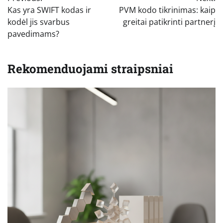
tarp
Kas yra SWIFT kodas ir
PVM kodo tikrinimas: kaip
įrašų
kodėl jis svarbus
greitai patikrinti partnerį
pavedimams?
Rekomenduojami straipsniai