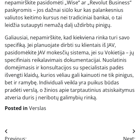
nepamirškite pasidomėti „Wise“ ar „Revolut Business“
paskyromis – jos dažnai siūlo kur kas palankesnius
valiutos keitimo kursus nei tradiciniai bankai, o tai
leidžia sutaupyti nemažą dalį uždirbtų pinigų.
Galiausiai, nepamirškite, kad kiekviena rinka turi savo
specifiką. Jei planuojate dirbti su klientais iš JAV,
pasidomėkite JAV mokesčių sistema, jei su Vokietija – jų
specifiniais reikalavimais dokumentacijai. Nuolatinis
domėjimasis ir konsultacijos su specialistais padės
išvengti klaidų, kurios vėliau gali kainuoti ne tik pinigus,
bet ir ramybę. Individuali veikla yra puikus būdas
pradėti verslą, o žinios apie tarptautinius atsiskaitymus
atveria duris į neribotų galimybių rinką.
Posted in
Verslas
Navigacija
Previous:
Next: