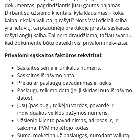
dokumentas, pagrindžiantis jūsų gautas pajamas.
Dirbant su užsienio klientais, kyla klausimas – kokia
kalba ir kokia valiuta ją rašyti? Nors VMI oficiali kalba
yra lietuvių, tarptautinėje praktikoje įprasta sąskaitas
rašyti anglų kalba. Tai nėra draudžiama, tačiau svarbu,
kad dokumente būtų pateikti visi privalomi rekvizitai.
Privalomi sąskaitos faktūros rekvizitai:
Sąskaitos serija ir unikalus numeris.
Sąskaitos išrašymo data.
Prekių ar paslaugų pavadinimas ir kiekis.
Paslaugų teikimo data (jei ji skiriasi nuo išrašymo
datos).
Jūsų (paslaugų teikėjo) vardas, pavardė ir
individualios veiklos pažymos numeris.
Užsienio kliento pavadinimas, adresas ir, jei
taikoma, PVM mokėtojo kodas.
Suma, mokėtina už paslaugas, nurodant valiutą.