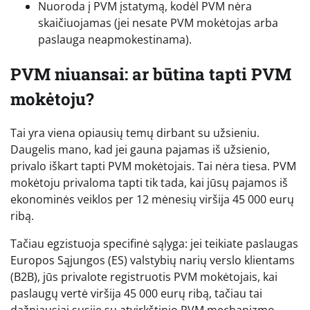
Nuoroda į PVM įstatymą, kodėl PVM nėra
skaičiuojamas (jei nesate PVM mokėtojas arba
paslauga neapmokestinama).
PVM niuansai: ar būtina tapti PVM
mokėtoju?
Tai yra viena opiausių temų dirbant su užsieniu.
Daugelis mano, kad jei gauna pajamas iš užsienio,
privalo iškart tapti PVM mokėtojais. Tai nėra tiesa. PVM
mokėtoju privaloma tapti tik tada, kai jūsų pajamos iš
ekonominės veiklos per 12 mėnesių viršija 45 000 eurų
ribą.
Tačiau egzistuoja specifinė sąlyga: jei teikiate paslaugas
Europos Sąjungos (ES) valstybių narių verslo klientams
(B2B), jūs privalote registruotis PVM mokėtojais, kai
paslaugų vertė viršija 45 000 eurų ribą, tačiau tai