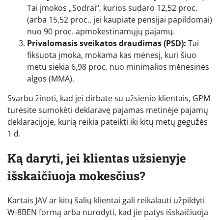
Tai įmokos „Sodrai“, kurios sudaro 12,52 proc.
(arba 15,52 proc., jei kaupiate pensijai papildomai)
nuo 90 proc. apmokestinamųjų pajamų.
Privalomasis sveikatos draudimas (PSD):
Tai
fiksuota įmoka, mokama kas mėnesį, kuri šiuo
metu siekia 6,98 proc. nuo minimalios mėnesinės
algos (MMA).
Svarbu žinoti, kad jei dirbate su užsienio klientais, GPM
turėsite sumokėti deklaravę pajamas metinėje pajamų
deklaracijoje, kurią reikia pateikti iki kitų metų gegužės
1 d.
Ką daryti, jei klientas užsienyje
išskaičiuoja mokesčius?
Kartais JAV ar kitų šalių klientai gali reikalauti užpildyti
W-8BEN formą arba nurodyti, kad jie patys išskaičiuoja