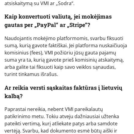
atsiskaitymą su VMI ar „Sodra“.
Kaip konvertuoti valiutą, jei mokėjimas
gautas per „PayPal“ ar „Stripe“?
Naudojantis mokėjimo platformomis, svarbu fiksuoti
sumą, kurią gavote faktiškai. Jei platforma nuskaičiuoja
komisinius (fees), VMI požiūriu jūsų gauta pajamų
suma yra ta, kurią gavote prieš komisinių atskaitymą,
arba galite tai fiksuoti kaip savo veiklos sąnaudas,
turint tinkamus išrašus.
Ar reikia versti sąskaitas faktūras į lietuvių
kalbą?
Paprastai nereikia, nebent VMI pareikalautų
patikrinimo metu. Tokiu atveju dažniausiai užtenka
pateikti vertimą, kurį atliekate patys arba samdote
vertėją. Svarbu, kad dokumento esmė būtų aiški ir