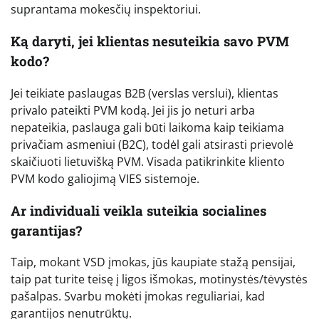
suprantama mokesčių inspektoriui.
Ką daryti, jei klientas nesuteikia savo PVM
kodo?
Jei teikiate paslaugas B2B (verslas verslui), klientas
privalo pateikti PVM kodą. Jei jis jo neturi arba
nepateikia, paslauga gali būti laikoma kaip teikiama
privačiam asmeniui (B2C), todėl gali atsirasti prievolė
skaičiuoti lietuvišką PVM. Visada patikrinkite kliento
PVM kodo galiojimą VIES sistemoje.
Ar individuali veikla suteikia socialines
garantijas?
Taip, mokant VSD įmokas, jūs kaupiate stažą pensijai,
taip pat turite teisę į ligos išmokas, motinystės/tėvystės
pašalpas. Svarbu mokėti įmokas reguliariai, kad
garantijos nenutrūktų.