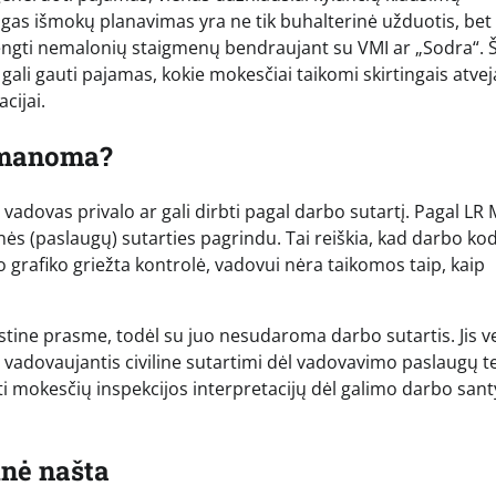
as išmokų planavimas yra ne tik buhalterinė užduotis, bet 
vengti nemalonių staigmenų bendraujant su VMI ar „Sodra“.
ali gauti pajamas, kokie mokesčiai taikomi skirtingais atveja
cijai.
 įmanoma?
B vadovas privalo ar gali dirbti pagal darbo sutartį. Pagal LR
inės (paslaugų) sutarties pagrindu. Tai reiškia, kad darbo ko
o grafiko griežta kontrolė, vadovui nėra taikomos taip, kaip
tine prasme, todėl su juo nesudaroma darbo sutartis. Jis ve
 vadovaujantis civiline sutartimi dėl vadovavimo paslaugų t
gti mokesčių inspekcijos interpretacijų dėl galimo darbo sant
inė našta