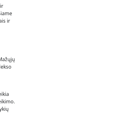
ir
 Šiame
is ir
 Mažųjų
dekso
ikia
eikimo.
ykių