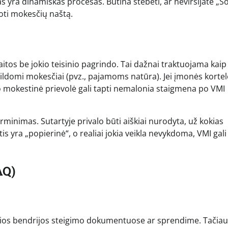
 yra dinamiškas procesas. Būtina stebėti, ar neviršijate „S
oti mokesčių naštą.
aitos be jokio teisinio pagrindo. Tai dažnai traktuojama kaip
ildomi mokesčiai (pvz., pajamoms natūra). Jei įmonės kortel
 mokestinė prievolė gali tapti nemalonia staigmena po VMI
rminimas. Sutartyje privalo būti aiškiai nurodyta, už kokias
 yra „popierinė“, o realiai jokia veikla nevykdoma, VMI gali k
AQ)
žosios bendrijos steigimo dokumentuose ar sprendime. Tačiau