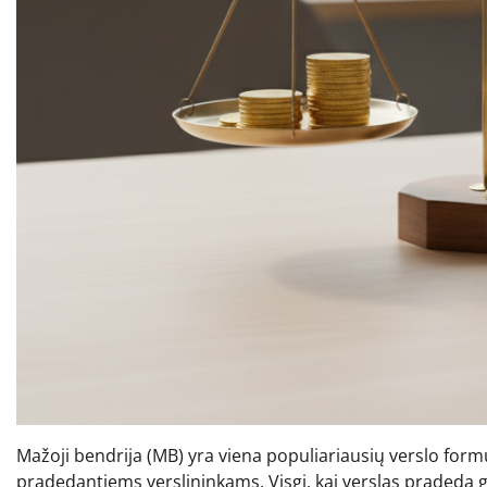
Mažoji bendrija (MB) yra viena populiariausių verslo for
pradedantiems verslininkams. Visgi, kai verslas pradeda 