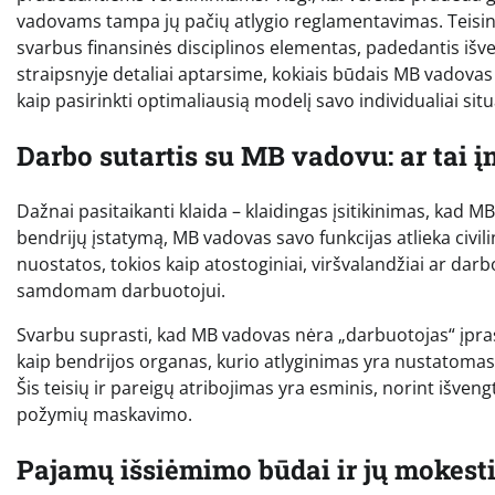
vadovams tampa jų pačių atlygio reglamentavimas. Teising
svarbus finansinės disciplinos elementas, padedantis iš
straipsnyje detaliai aptarsime, kokiais būdais MB vadovas g
kaip pasirinkti optimaliausią modelį savo individualiai situa
Darbo sutartis su MB vadovu: ar tai
Dažnai pasitaikanti klaida – klaidingas įsitikinimas, kad M
bendrijų įstatymą, MB vadovas savo funkcijas atlieka civil
nuostatos, tokios kaip atostoginiai, viršvalandžiai ar darb
samdomam darbuotojui.
Svarbu suprasti, kad MB vadovas nėra „darbuotojas“ įpras
kaip bendrijos organas, kurio atlyginimas yra nustatomas
Šis teisių ir pareigų atribojimas yra esminis, norint išven
požymių maskavimo.
Pajamų išsiėmimo būdai ir jų mokest