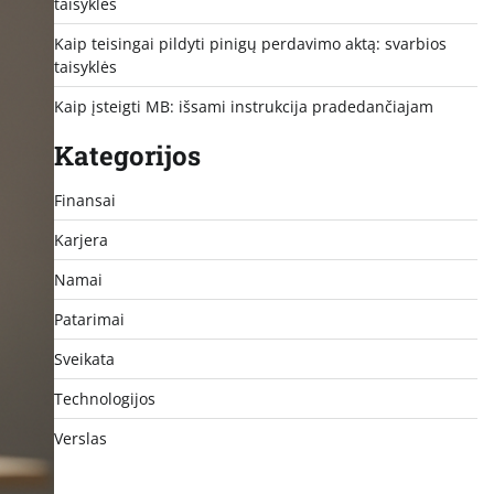
taisyklės
Kaip teisingai pildyti pinigų perdavimo aktą: svarbios
taisyklės
Kaip įsteigti MB: išsami instrukcija pradedančiajam
Kategorijos
Finansai
Karjera
Namai
Patarimai
Sveikata
Technologijos
Verslas