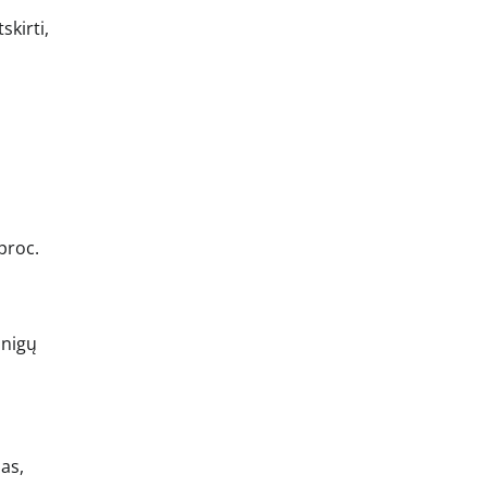
skirti,
proc.
inigų
as,