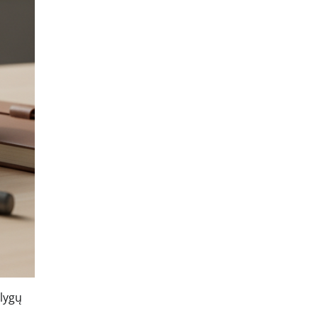
ąlygų