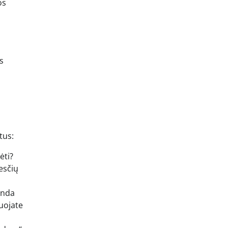
os
s
tus:
ėti?
esčių
anda
nuojate