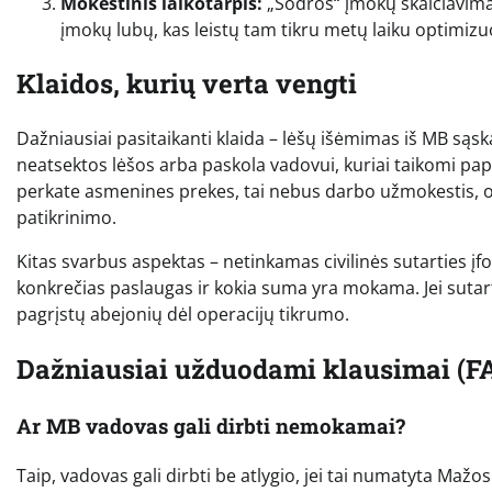
Mokestinis laikotarpis:
„Sodros“ įmokų skaičiavimas
įmokų lubų, kas leistų tam tikru metų laiku optimizu
Klaidos, kurių verta vengti
Dažniausiai pasitaikanti klaida – lėšų išėmimas iš MB sąsk
neatsektos lėšos arba paskola vadovui, kuriai taikomi pap
perkate asmenines prekes, tai nebus darbo užmokestis, o
patikrinimo.
Kitas svarbus aspektas – netinkamas civilinės sutarties įfo
konkrečias paslaugas ir kokia suma yra mokama. Jei sutartis
pagrįstų abejonių dėl operacijų tikrumo.
Dažniausiai užduodami klausimai (F
Ar MB vadovas gali dirbti nemokamai?
Taip, vadovas gali dirbti be atlygio, jei tai numatyta Ma