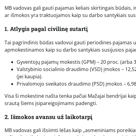
MB vadovas gali gauti pajamas keliais skirtingais būdais, i
ar išmokos yra traktuojamos kaip su darbo santykiais sus
1. Atlygis pagal civilinę sutartį
Tai pagrindinis būdas vadovui gauti periodines pajamas 
apmokestinamos kaip su darbo santykiais susijusios paj
Gyventojų pajamų mokestis (GPM) – 20 proc. (arba 32 
Valstybinio socialinio draudimo (VSD) įmokos – 12,5
(jei kaupia).
Privalomojo sveikatos draudimo (PSD) įmokos – 6,98
Visa ši mokestinė našta tenka pačiai Mažajai bendrijai ka
srautą šiems įsipareigojimams padengti.
2. Išmokos avansu už laikotarpį
MB vadovas gali išsiimti lėšas kaip „asmeniniams poreiki