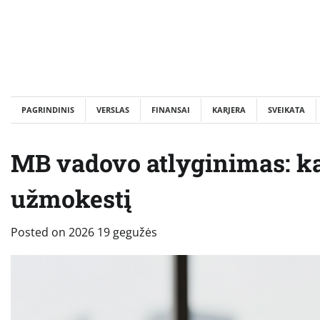
Skip
to
content
PAGRINDINIS
VERSLAS
FINANSAI
KARJERA
SVEIKATA
MB vadovo atlyginimas: ka
užmokestį
Posted on
2026 19 gegužės