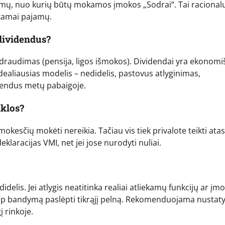
jamų, nuo kurių būtų mokamos įmokos „Sodrai“. Tai racional
nkamai pajamų.
dividendus?
s draudimas (pensija, ligos išmokos). Dividendai yra ekonomi
aliausias modelis – nedidelis, pastovus atlyginimas,
idendus metų pabaigoje.
iklos?
okesčių mokėti nereikia. Tačiau vis tiek privalote teikti atas
eklaracijas VMI, net jei jose nurodyti nuliai.
idelis. Jei atlygis neatitinka realiai atliekamų funkcijų ar įm
aip bandymą paslėpti tikrąjį pelną. Rekomenduojama nustatyt
į rinkoje.