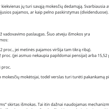
r kiekvienas jų turi savąją mokesčių dedamąją. Svarbiausia at
ijusios pajamos, ar kaip pelno paskirstymas (dividenduose).
už vadovavimo paslaugas. Šiuo atveju išmokos yra
amos:
proc., jei metinės pajamos viršija tam tikrą ribą).
2 proc. (jei asmuo nekaupia papildomai pensijai) arba 15,52 
 proc.
ip mokesčių mokėtojai, todėl verslas turi turėti pakankamą p
ams“ skirtas išmokas. Tai itin dažnai naudojamas mechanizm