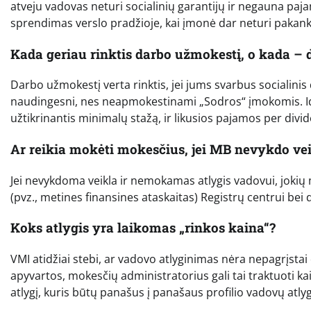
atveju vadovas neturi socialinių garantijų ir negauna pa
sprendimas verslo pradžioje, kai įmonė dar neturi paka
Kada geriau rinktis darbo užmokestį, o kada – 
Darbo užmokestį verta rinktis, jei jums svarbus socialini
naudingesni, nes neapmokestinami „Sodros“ įmokomis. Ide
užtikrinantis minimalų stažą, ir likusios pajamos per div
Ar reikia mokėti mokesčius, jei MB nevykdo ve
Jei nevykdoma veikla ir nemokamas atlygis vadovui, jokių m
(pvz., metines finansines ataskaitas) Registrų centrui bei d
Koks atlygis yra laikomas „rinkos kaina“?
VMI atidžiai stebi, ar vadovo atlyginimas nėra nepagrįstai d
apyvartos, mokesčių administratorius gali tai traktuoti k
atlygį, kuris būtų panašus į panašaus profilio vadovų atlyg