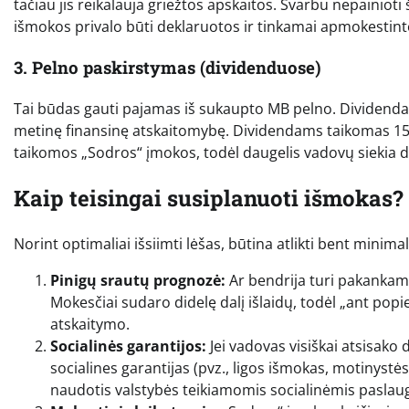
tačiau jis reikalauja griežtos apskaitos. Svarbu nepainio
išmokos privalo būti deklaruotos ir tinkamai apmokestint
3. Pelno paskirstymas (dividenduose)
Tai būdas gauti pajamas iš sukaupto MB pelno. Dividendai
metinę finansinę atskaitomybę. Dividendams taikomas 15
taikomos „Sodros“ įmokos, todėl daugelis vadovų siekia d
Kaip teisingai susiplanuoti išmokas?
Norint optimaliai išsiimti lėšas, būtina atlikti bent minima
Pinigų srautų prognozė:
Ar bendrija turi pakankama
Mokesčiai sudaro didelę dalį išlaidų, todėl „ant pop
atskaitymo.
Socialinės garantijos:
Jei vadovas visiškai atsisako
socialines garantijas (pvz., ligos išmokas, motinystė
naudotis valstybės teikiamomis socialinėmis paslau