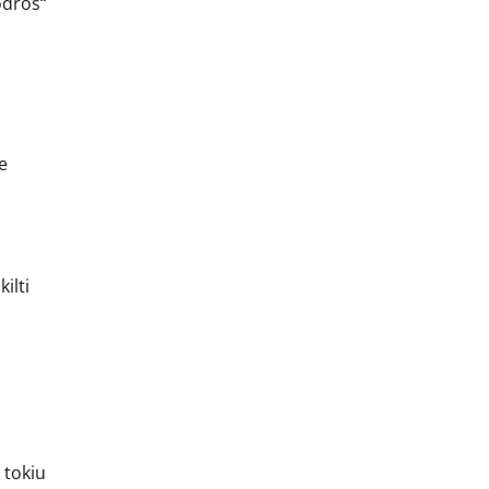
odros“
e
ilti
 tokiu