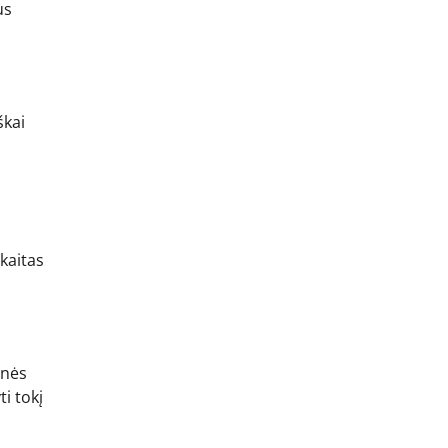
us
škai
kaitas
onės
i tokį