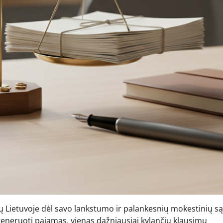
mų Lietuvoje dėl savo lankstumo ir palankesnių mokestinių s
generuoti pajamas, vienas dažniausiai kylančių klausimų