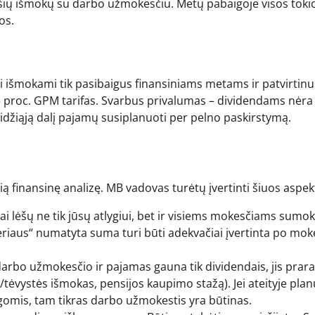
ti šių išmokų su darbo užmokesčiu. Metų pabaigoje visos toki
os.
 išmokami tik pasibaigus finansiniams metams ir patvirtinu
 proc. GPM tarifas. Svarbus privalumas – dividendams nėra
idžiąją dalį pajamų susiplanuoti per pelno paskirstymą.
lią finansinę analizę. MB vadovas turėtų įvertinti šiuos aspek
i lėšų ne tik jūsų atlygiui, bet ir visiems mokesčiams sumok
ieriaus“ numatyta suma turi būti adekvačiai įvertinta po mok
 darbo užmokesčio ir pajamas gauna tik dividendais, jis prar
s/tėvystės išmokas, pensijos kaupimo stažą). Jei ateityje pla
gomis, tam tikras darbo užmokestis yra būtinas.