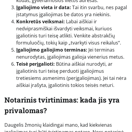
kodas, gyvenamosios vietos adresas.
Įgaliojimo vieta ir data:
Tai itin svarbu, nes pagal
įstatymus įgaliojimas be datos yra niekinis.
Konkretūs veiksmai:
Labai aiškiai ir
nedviprasmiškai išvardyti veiksmai, kuriuos
įgaliotinis turi teisę atlikti. Venkite abstrakčių
formuluočių, tokių kaip „tvarkyti visus reikalus“.
Įgaliojimo galiojimo terminas:
Jei terminas
nenurodytas, įgaliojimas galioja vienerius metus.
Teisė perįgalioti:
Būtina aiškiai nurodyti, ar
įgaliotinis turi teisę perduoti įgaliojimus
tretiesiems asmenims (perįgaliojimas). Jei tai nėra
aiškiai įrašyta, įgaliotinis tokios teisės neturi.
Notarinis tvirtinimas: kada jis yra
privalomas?
Daugelis žmonių klaidingai mano, kad kiekvienas