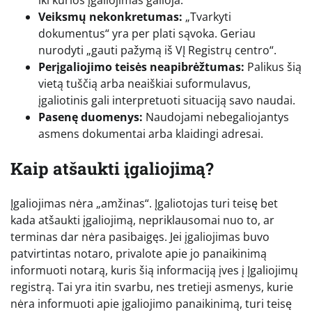
iki kurios įgaliojimas galioja.
Veiksmų nekonkretumas:
„Tvarkyti
dokumentus“ yra per plati sąvoka. Geriau
nurodyti „gauti pažymą iš VĮ Registrų centro“.
Perįgaliojimo teisės neapibrėžtumas:
Palikus šią
vietą tuščią arba neaiškiai suformulavus,
įgaliotinis gali interpretuoti situaciją savo naudai.
Pasenę duomenys:
Naudojami nebegaliojantys
asmens dokumentai arba klaidingi adresai.
Kaip atšaukti įgaliojimą?
Įgaliojimas nėra „amžinas“. Įgaliotojas turi teisę bet
kada atšaukti įgaliojimą, nepriklausomai nuo to, ar
terminas dar nėra pasibaigęs. Jei įgaliojimas buvo
patvirtintas notaro, privalote apie jo panaikinimą
informuoti notarą, kuris šią informaciją įves į Įgaliojimų
registrą. Tai yra itin svarbu, nes tretieji asmenys, kurie
nėra informuoti apie įgaliojimo panaikinimą, turi teisę