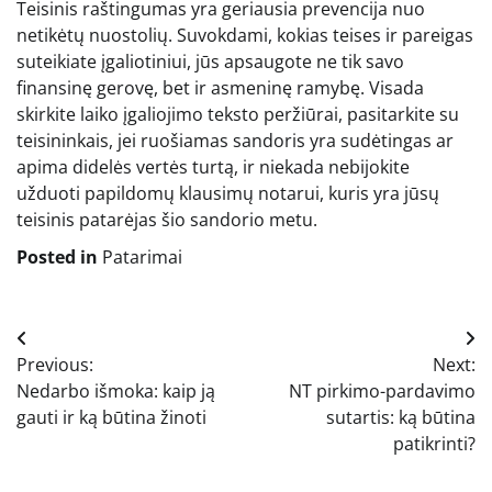
Teisinis raštingumas yra geriausia prevencija nuo
netikėtų nuostolių. Suvokdami, kokias teises ir pareigas
suteikiate įgaliotiniui, jūs apsaugote ne tik savo
finansinę gerovę, bet ir asmeninę ramybę. Visada
skirkite laiko įgaliojimo teksto peržiūrai, pasitarkite su
teisininkais, jei ruošiamas sandoris yra sudėtingas ar
apima didelės vertės turtą, ir niekada nebijokite
užduoti papildomų klausimų notarui, kuris yra jūsų
teisinis patarėjas šio sandorio metu.
Posted in
Patarimai
Navigacija
Previous:
Next:
tarp
Nedarbo išmoka: kaip ją
NT pirkimo-pardavimo
įrašų
gauti ir ką būtina žinoti
sutartis: ką būtina
patikrinti?