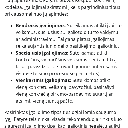
ribų apibrėžimas. Pagal Lietuvos Respublikos civilinį
kodeksą, įgaliojimai skirstomi į kelis pagrindinius tipus,
priklausomai nuo jų apimties:
Bendrasis įgaliojimas:
Suteikiamas atlikti įvairius
veiksmus, susijusius su įgaliotojo turto valdymu
ar administravimu. Tai gana platus įgaliojimas,
reikalaujantis itin didelio pasitikėjimo įgaliotiniu.
Specialusis įgaliojimas:
Suteikiamas atlikti
konkrečius, vienarūšius veiksmus per tam tikrą
laiką (pavyzdžiui, atstovauti įmonės interesams
visuose teismo procesuose per metus).
Vienkartinis įgaliojimas:
Suteikiamas atlikti
vieną konkretų veiksmą, pavyzdžiui, pasirašyti
vieną konkrečią pirkimo-pardavimo sutartį ar
atsiimti vieną siuntą pašte.
Pasirinktas įgaliojimo tipas tiesiogiai lemia saugumo
lygį. Patyrę teisininkai visada rekomenduoja rinktis kuo
siauresnį įgaliojimo tipą, kad įgaliotinis negalėtų atlikti