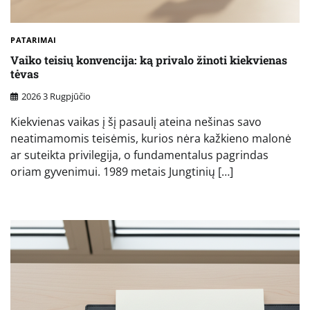
PATARIMAI
Vaiko teisių konvencija: ką privalo žinoti kiekvienas
tėvas
2026 3 Rugpjūčio
Kiekvienas vaikas į šį pasaulį ateina nešinas savo
neatimamomis teisėmis, kurios nėra kažkieno malonė
ar suteikta privilegija, o fundamentalus pagrindas
oriam gyvenimui. 1989 metais Jungtinių […]