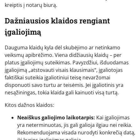
kreiptis į notarų biurą.
Dažniausios klaidos rengiant
įgaliojimą
Dauguma klaidų kyla dėl skubėjimo ar netinkamo
veiksmų apibrėžimo. Viena didžiausių klaidų – per
platus įgaliojimų suteikimas. Pavyzdžiui, išduodamas
įgaliojimą „atstovauti visais klausimais“, įgaliotojas
faktiškai suteikia įgaliotiniui teisę nevaržomai
disponuoti savo turtu ar teisėmis. Jei įgaliotinis yra
nesąžiningas, tokia klaida gali kainuoti visą turtą.
Kitos dažnos klaidos:
Neaiškus galiojimo laikotarpis:
Kai įgaliojimas
yra neterminuotas, jis gali galioja ilgiau nei reikia.
Rekomenduojama visada nurodyti konkrečią datą,