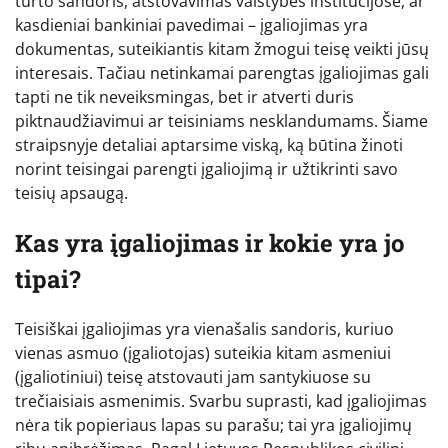
turto sandoris, atstovavimas valstybės institucijose, ar
kasdieniai bankiniai pavedimai – įgaliojimas yra
dokumentas, suteikiantis kitam žmogui teisę veikti jūsų
interesais. Tačiau netinkamai parengtas įgaliojimas gali
tapti ne tik neveiksmingas, bet ir atverti duris
piktnaudžiavimui ar teisiniams nesklandumams. Šiame
straipsnyje detaliai aptarsime viską, ką būtina žinoti
norint teisingai parengti įgaliojimą ir užtikrinti savo
teisių apsaugą.
Kas yra įgaliojimas ir kokie yra jo
tipai?
Teisiškai įgaliojimas yra vienašalis sandoris, kuriuo
vienas asmuo (įgaliotojas) suteikia kitam asmeniui
(įgaliotiniui) teisę atstovauti jam santykiuose su
trečiaisiais asmenimis. Svarbu suprasti, kad įgaliojimas
nėra tik popieriaus lapas su parašu; tai yra įgaliojimų