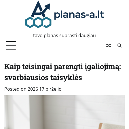
Skip
to
content
tavo planas suprasti daugiau
Kaip teisingai parengti įgaliojimą:
svarbiausios taisyklės
Posted on
2026 17 birželio