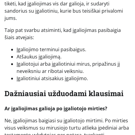
tikėti, kad įgaliojimas vis dar galioja, ir sudaryti
sandorius su įgaliotiniu, kurie bus teisiškai privalomi
jums.
Taip pat svarbu atsiminti, kad įgaliojimas pasibaigia
šiais atvejais:
Įgaliojimo terminui pasibaigus.
Atšaukus įgaliojimą.
Įgaliotojui arba įgaliotiniui mirus, pripažinus jį
neveiksniu ar ribotai veiksniu.
Įgaliotiniui atsisakius įgaliojimo.
Dažniausiai užduodami klausimai
Ar įgaliojimas galioja po įgaliotojo mirties?
Ne, įgaliojimas baigiasi su įgaliotojo mirtimi. Po mirties
visus veiksmus su mirusiojo turtu atlieka įpėdiniai arba
testamento vykdytojas per notarą, tvarkantį