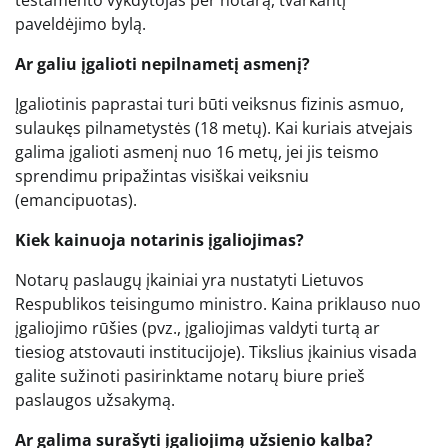
paveldėjimo bylą.
Ar galiu įgalioti nepilnametį asmenį?
Įgaliotinis paprastai turi būti veiksnus fizinis asmuo,
sulaukęs pilnametystės (18 metų). Kai kuriais atvejais
galima įgalioti asmenį nuo 16 metų, jei jis teismo
sprendimu pripažintas visiškai veiksniu
(emancipuotas).
Kiek kainuoja notarinis įgaliojimas?
Notarų paslaugų įkainiai yra nustatyti Lietuvos
Respublikos teisingumo ministro. Kaina priklauso nuo
įgaliojimo rūšies (pvz., įgaliojimas valdyti turtą ar
tiesiog atstovauti institucijoje). Tikslius įkainius visada
galite sužinoti pasirinktame notarų biure prieš
paslaugos užsakymą.
Ar galima surašyti įgaliojimą užsienio kalba?