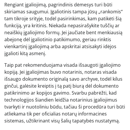
Rengiant įgaliojimą, pagrindinis dėmesys turi būti
skiriamas saugumui. Įgaliotinis tampa jūsų „rankomis“
tam tikroje srityje, todėl pasirinkimas, kam patikėti šią
funkciją, yra kritinis. Niekada nepasirašykite tuščių ar
neaiškių įgaliojimo formų. Jei jaučiate bent menkiausią
abejonę dėl įgaliotinio patikimumo, geriau rinktis
vienkartinį įgaliojimą arba apskritai atsisakyti idėjos
įgalioti kitą asmenį.
Taip pat rekomenduojama visada išsaugoti įgaliojimo
kopiją. Jei įgaliojimas buvo notarinis, notaras visada
išsaugo dokumento originalą savo archyve, todėl kilus
ginčui, galėsite kreiptis į tą patį biurą dėl dokumento
patikrinimo ar kopijos gavimo. Svarbu pabrėžti, kad
technologijos šiandien leidžia notarinius įgaliojimus
tvarkyti ir nuotoliniu būdu, tačiau ši procedūra turi būti
atliekama tik per oficialias notarų informacines
sistemas, užtikrinant visų šalių tapatybės nustatymą.