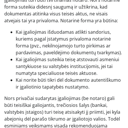
įgaliojimas turi būti tvirtinamas notaro. Nors notarinė
forma suteikia didesnį saugumą ir užtikrina, kad
dokumentas atitinka visus teisės aktus, ne visais
atvejais tai yra privaloma. Notarinė forma yra būtina:
Kai įgaliojimas išduodamas atlikti sandorius,
kuriems pagal įstatymus privaloma notarinė
forma (pvz., nekilnojamojo turto pirkimas ar
pardavimas, paveldėjimo dokumentų tvarkymas).
Kai įgaliojimas suteikia teisę atstovauti asmeniui
santykiuose su valstybės institucijomis, jei tai
numatyta specialiuose teisės aktuose.
Kai norite būti tikri dėl dokumento autentiškumo
ir įgaliotinio tapatybės nustatymo.
Nors privačiai sudarytas įgaliojimas (be notaro) gali
būti teisiškai galiojantis, trečiosios šalys (bankai,
valstybės įstaigos) turi teisę atsisakyti jį priimti, jei kyla
abejonių dėl parašo tikrumo ar įgaliotojo valios. Todėl
esminiams veiksmams visada rekomenduojama