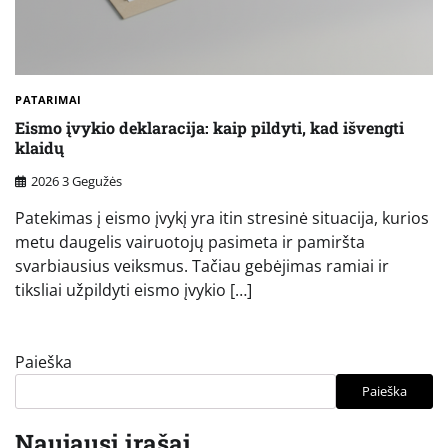
PATARIMAI
Eismo įvykio deklaracija: kaip pildyti, kad išvengti
klaidų
2026 3 Gegužės
Patekimas į eismo įvykį yra itin stresinė situacija, kurios
metu daugelis vairuotojų pasimeta ir pamiršta
svarbiausius veiksmus. Tačiau gebėjimas ramiai ir
tiksliai užpildyti eismo įvykio […]
Paieška
Paieška
Naujausi įrašai