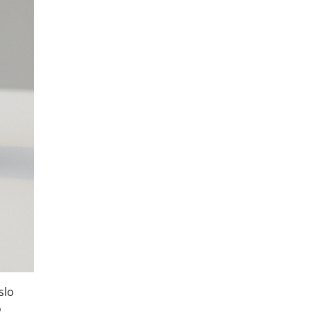
slo
o