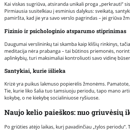
Kai viskas sugriūva, atsiranda unikali proga „perkrauti“ sis
Pirmiausia susitelkiau į esminius dalykus: sveikatą, santyki
pamiršta, kad jie yra savo verslo pagrindas – jei griūva žm
Fizinio ir psichologinio atsparumo stiprinimas
Daugumai verslininkų tai skamba kaip klišių rinkinys, tači
meditacija nėra prabanga – tai būtinos priemonės, norint iš
aplinkybių, turi maksimaliai kontroliuoti savo vidinę būse
Santykiai, kurie išlieka
Krizė yra puikus lakmuso popierėlis žmonėms. Pamatote, ka
Tie, kurie liko šalia tuo tamsiuoju periodu, tapo mano arti
kokybę, o ne kiekybę socialiniuose ryšiuose.
Naujo kelio paieškos: nuo griuvėsių i
Po griūties atėjo laikas, kurį pavadinčiau „tylos periodu“. Ta