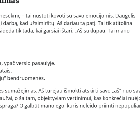
ėmimas
 nesėkmę – tai nustoti kovoti su savo emocijomis. Daugelis
į darbą, kad užsimirštų. Aš dariau tą patį. Tai tik atitolina
deda tik tada, kai garsiai ištari: „Aš suklupau. Tai mano
 ypač verslo pasaulyje.
tais.
ųjų“ bendruomenės.
ės sumažėjimas. Aš turėjau išmokti atskirti savo „aš“ nuo sa
raužai, o šaltam, objektyviam vertinimui, kas konkrečiai nuėj
 spraga? O galbūt mano ego, kuris neleido priimti nepopulia