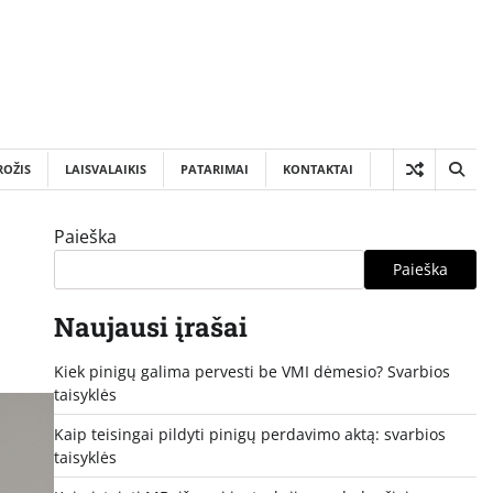
ROŽIS
LAISVALAIKIS
PATARIMAI
KONTAKTAI
Paieška
Paieška
Naujausi įrašai
Kiek pinigų galima pervesti be VMI dėmesio? Svarbios
taisyklės
Kaip teisingai pildyti pinigų perdavimo aktą: svarbios
taisyklės