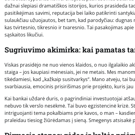
dažnai slepiasi dramatiškos istorijos, kurios prasideda tada
pasitikėjimas savimi, reputacija bei laiko patikrinti santyk
sulaukčiau užuojautos, bet tam, kad parodyčiau: dugnas nė
kas tvirtesnio, tikresnio ir tvaresnio. Tai pasakojimas ap
sąskaitos likučiui.
Sugriuvimo akimirka: kai pamatas t
Viskas prasidėjo ne nuo vienos klaidos, o nuo ilgalaikio ak
staiga – jos kaupiasi mėnesiais, jei ne metais. Mes manome,
tikėdamiesi, kad „kažkaip susitvarkys“. Mano atveju, tai bu
svarbiausia, emocinis prisirišimas prie projekto, kuris ja
Kai bankai uždarė duris, o pagrindiniai investuotojai atšau
nebuvo tik verslo nesėkmė. Tai buvo egzistencinė krizė. S
intriguojanti tema pokalbiams prie kavos, o man – kasdie
praleidau tiesiog žiūrėdamas į sieną. Smegenys atsisakė p