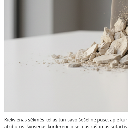
Kiekvienas sėkmės kelias turi savo šešėlinę pusę, apie kur
atributus: šypsenas konferencijose, pasirašomas sutartis 