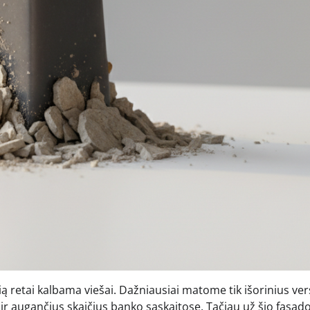
ią retai kalbama viešai. Dažniausiai matome tik išorinius ver
ir augančius skaičius banko sąskaitose. Tačiau už šio fasad