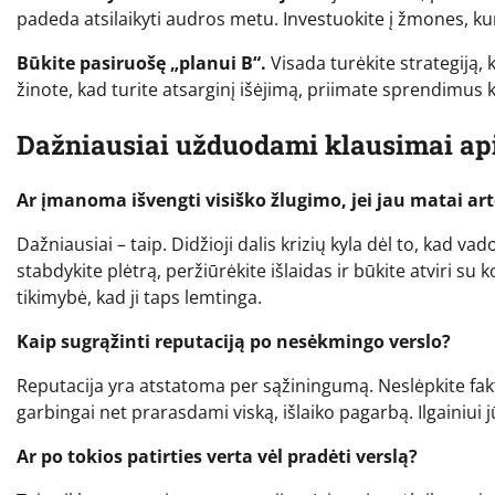
padeda atsilaikyti audros metu. Investuokite į žmones, kuri
Būkite pasiruošę „planui B“.
Visada turėkite strategiją, 
žinote, kad turite atsarginį išėjimą, priimate sprendimus k
Dažniausiai užduodami klausimai api
Ar įmanoma išvengti visiško žlugimo, jei jau matai art
Dažniausiai – taip. Didžioji dalis krizių kyla dėl to, kad va
stabdykite plėtrą, peržiūrėkite išlaidas ir būkite atviri
tikimybė, kad ji taps lemtinga.
Kaip sugrąžinti reputaciją po nesėkmingo verslo?
Reputacija yra atstatoma per sąžiningumą. Neslėpkite faktų, 
garbingai net prarasdami viską, išlaiko pagarbą. Ilgainiui 
Ar po tokios patirties verta vėl pradėti verslą?