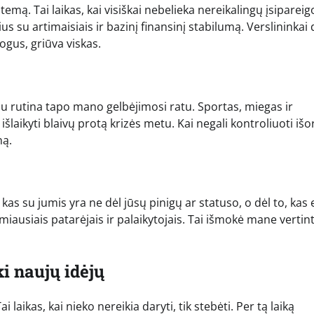
temą. Tai laikas, kai visiškai nebelieka nereikalingų įsipareig
us su artimaisiais ir bazinį finansinį stabilumą. Verslininkai
ogus, griūva viskas.
au rutina tapo mano gelbėjimosi ratu. Sportas, miegas ir
laikyti blaivų protą krizės metu. Kai negali kontroliuoti išo
ną.
s su jumis yra ne dėl jūsų pinigų ar statuso, o dėl to, kas 
miausiais patarėjais ir palaikytojais. Tai išmokė mane vertint
ki naujų idėjų
i laikas, kai nieko nereikia daryti, tik stebėti. Per tą laiką