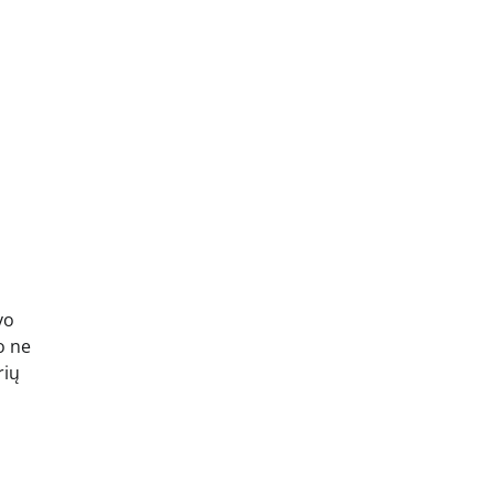
vo
o ne
rių