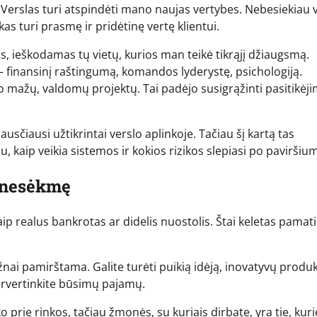
. Verslas turi atspindėti mano naujas vertybes. Nebesiekiau v
as turi prasmę ir pridėtinę vertę klientui.
s, ieškodamas tų vietų, kurios man teikė tikrąjį džiaugsmą.
– finansinį raštingumą, komandos lyderystę, psichologiją.
o mažų, valdomų projektų. Tai padėjo susigrąžinti pasitikėj
usčiausi užtikrintai verslo aplinkoje. Tačiau šį kartą tas
 kaip veikia sistemos ir kokios rizikos slepiasi po paviršium
ę nesėkmę
aip realus bankrotas ar didelis nuostolis. Štai keletas pamat
nai pamirštama. Galite turėti puikią idėją, inovatyvų produk
pervertinkite būsimų pajamų.
iko prie rinkos, tačiau žmonės, su kuriais dirbate, yra tie, kuri