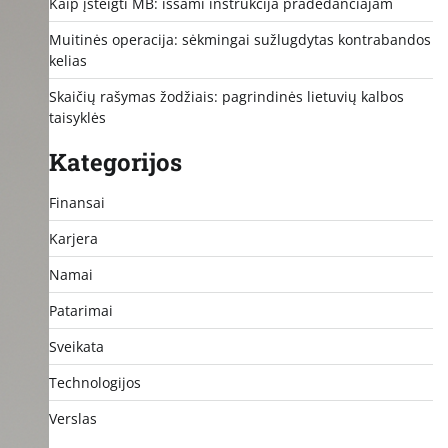
Kaip įsteigti MB: išsami instrukcija pradedančiajam
Muitinės operacija: sėkmingai sužlugdytas kontrabandos
kelias
Skaičių rašymas žodžiais: pagrindinės lietuvių kalbos
taisyklės
Kategorijos
Finansai
Karjera
Namai
Patarimai
Sveikata
Technologijos
Verslas