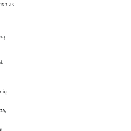
ien tik
imą
i.
inių
tą,
e