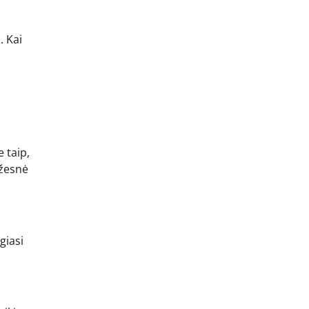
. Kai
e taip,
ažesnė
giasi