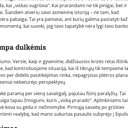
, kai „viskas sugriūva“. Kai prarandami ne tik pinigai, bet ir
iai. Šiandien atveriu savo asmeninę istoriją – ne tam, kad
ra pabaiga. Tai yra pamatai, ant kurių galima pastatyti kaž
ie momentą, kai suvoki, jog tavo tapatybė nėra lygi tavo bank
ampa dulkėmis
lumo. Versle, kaip ir gyvenime, didžiausios krizės retai ištink
 kad kontroliuojame situaciją, kai iš tikrųjų tik tempiame la
vo per didelis pasitikėjimas rinka, nepagrįstas plėtros planas
u seniai nebeturėjo perspektyvų.
kė paramą per vieną savaitgalį, pajutau fizinį paralyžių. Tai
taiga tapau žmogumi, kuris „viską prarado“. Aplinkiniams ta
nė kova su gėda ir nežinomybe. Pirmąją savaitę po griūties
riimti realybę, kad mano sukurtas pasaulis subyrėjo į šipuli