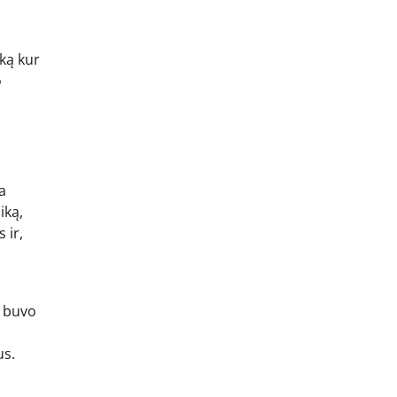
ką kur
o
a
iką,
 ir,
i buvo
us.