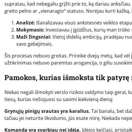
supratau, kad nebegaliu grįžti prie to, ką dariau anksčiau
greito pelno ar „vienaragio“ statuso. Norėjau kurti kažką, k
Analizė:
Išanalizavau visus ankstesnės veiklos etapu
Mokymasis:
Investavau į įgūdžius, kurių man trūko 
Maži žingsniai:
Vietoj didelių ambicijų, pradėjau nu
savo gebėjimais.
Šis procesas nebuvo greitas. Prireikė dvejų metų, kad vėl ja
užtikrinimas nebuvo paremtas arogancija, o giliu suvokimu,
Pamokos, kurias išmoksta tik patyr
Niekas negali išmokyti verslo rizikos valdymo taip gerai, k
tiesų, kurias nešiojuosi su savimi kiekvieną dieną:
Grynųjų pinigų srautas yra karalius.
Tai banalu, bet daž
tačiau jei neturite likvidumo, jūs esate mirę. Niekada ne
Komanda yra svarbiau nei idėja.
Idėjos keičiasi, prisita