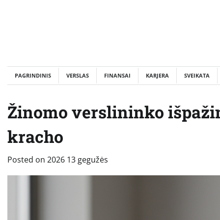
Skip
to
content
PAGRINDINIS
VERSLAS
FINANSAI
KARJERA
SVEIKATA
Žinomo verslininko išpažin
kracho
Posted on
2026 13 gegužės