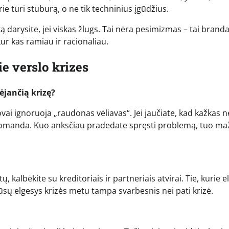
e turi stuburą, o ne tik techninius įgūdžius.
ką darysite, jei viskas žlugs. Tai nėra pesimizmas – tai branda
ur kas ramiau ir racionaliau.
e verslo krizes
ėjančią krizę?
dovai ignoruoja „raudonas vėliavas“. Jei jaučiate, kad kažkas n
 su komanda. Kuo anksčiau pradedate spręsti problemą, tuo m
kalbėkite su kreditoriais ir partneriais atvirai. Tie, kurie el
jūsų elgesys krizės metu tampa svarbesnis nei pati krizė.