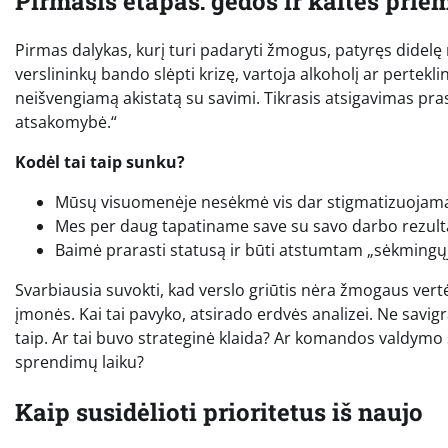
Pirmasis etapas: gėdos ir kaltės pri
Pirmas dalykas, kurį turi padaryti žmogus, patyręs didelę
verslininkų bando slėpti krizę, vartoja alkoholį ar perteklin
neišvengiamą akistatą su savimi. Tikrasis atsigavimas prasi
atsakomybė.“
Kodėl tai taip sunku?
Mūsų visuomenėje nesėkmė vis dar stigmatizuojama,
Mes per daug tapatiname save su savo darbo rezulta
Baimė prarasti statusą ir būti atstumtam „sėkming
Svarbiausia suvokti, kad verslo griūtis nėra žmogaus vert
įmonės. Kai tai pavyko, atsirado erdvės analizei. Ne savig
taip. Ar tai buvo strateginė klaida? Ar komandos valdymo
sprendimų laiku?
Kaip susidėlioti prioritetus iš naujo