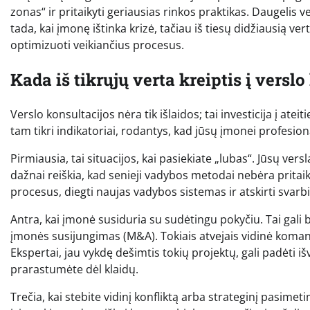
zonas“ ir pritaikyti geriausias rinkos praktikas. Daugelis v
tada, kai įmonę ištinka krizė, tačiau iš tiesų didžiausią ve
optimizuoti veikiančius procesus.
Kada iš tikrųjų verta kreiptis į versl
Verslo konsultacijos nėra tik išlaidos; tai investicija į atei
tam tikri indikatoriai, rodantys, kad jūsų įmonei profesiona
Pirmiausia, tai situacijos, kai pasiekiate „lubas“. Jūsų vers
dažnai reiškia, kad senieji vadybos metodai nebėra pritai
procesus, diegti naujas vadybos sistemas ir atskirti svarbi
Antra, kai įmonė susiduria su sudėtingu pokyčiu. Tai gali
įmonės susijungimas (M&A). Tokiais atvejais vidinė komand
Ekspertai, jau vykdę dešimtis tokių projektų, gali padėti iš
prarastumėte dėl klaidų.
Trečia, kai stebite vidinį konfliktą arba strateginį pasim