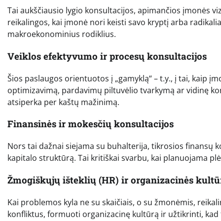
Tai aukščiausio lygio konsultacijos, apimančios įmonės vizij
reikalingos, kai įmonė nori keisti savo kryptį arba radikalia
makroekonominius rodiklius.
Veiklos efektyvumo ir procesų konsultacijos
Šios paslaugos orientuotos į „gamyklą“ – t.y., į tai, kai
optimizavimą, pardavimų piltuvėlio tvarkymą ar vidinę komu
atsiperka per kaštų mažinimą.
Finansinės ir mokesčių konsultacijos
Nors tai dažnai siejama su buhalterija, tikrosios finansų k
kapitalo struktūrą. Tai kritiškai svarbu, kai planuojama 
Žmogiškųjų išteklių (HR) ir organizacinės kultū
Kai problemos kyla ne su skaičiais, o su žmonėmis, reikali
konfliktus, formuoti organizacinę kultūrą ir užtikrinti, kad