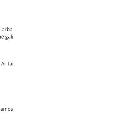
“ arba
ė gali
 Ar tai
nkamos