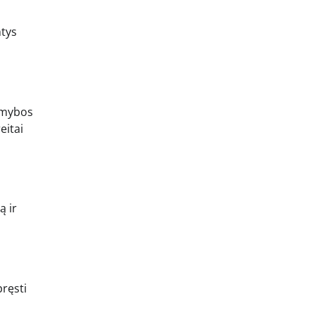
ntys
gamybos
eitai
ą ir
pręsti