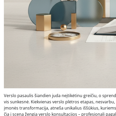
Verslo pasaulis šiandien juda neįtikėtinu greičiu, o spr
vis sunkesnė. Kiekvienas verslo plėtros etapas, nesvarbu,
įmonės transformacija, atneša unikalius iššūkius, kuriems 
čia į sceną žengia verslo konsultacijos – profesionali pagalba