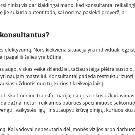
erslininkų vis dar klaidingai mano, kad konsultantai reikalingi
rtę jie sukuria būtent tada, kai norima pasiekti proveržį ar
o konsultantus?
ties efektyvumą. Nors kiekviena situacija yra individuali, egzis
li pagal iš šalies yra būtina.
las augo, viskas veikė sklandžiai, tačiau staiga plėtra sustojo.
kyti naujam masteliui. Konsultantai padeda restruktūrizuoti
ausias užduotis nuo tų, kurios tik eikvoja laiką.
 būti skaitmeninė transformacija, naujos rinkos užkariavimas
a dažnai neturi reikiamos patirties specifiniuose sektoriuo
vengti „vaikystės ligų“ ir sutaupyti krūvą pinigų, kuriuos kitu
etimą. Kai vadovai nebesutaria dėl įmonės vizijos arba darbuo