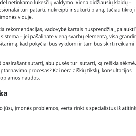
 dėl netinkamo lūkesčių valdymo. Viena didžiausių klaidų –
ionalai turi patarti, nukreipti ir sukurti planą, tačiau tikroji
 įmonės viduje.
ikia rekomendacijas, vadovybė kartais nusprendžia „palaukti
p sistema – jei pašalinate vieną svarbų elementą, visa grandin
sitarimą, kad pokyčiai bus vykdomi ir tam bus skirti reikiami
 pasirašant sutartį, abu pusės turi sutarti, ką reiškia sėkmė.
ptarnavimo procesas? Kai nėra aiškių tikslų, konsultacijos
čiuopiamos naudos.
ika
uo jūsų įmonės problemos, verta rinktis specialistus iš atiti