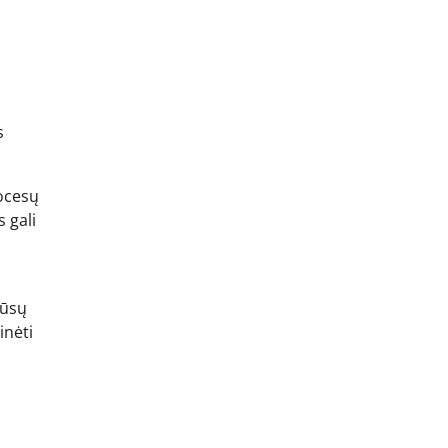
s
rocesų
s gali
jūsų
inėti