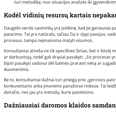
turi metodiką: nuo situacijos analizės iki įgyvendini
Kodėl vidinių resursų kartais nepak
Daugelis verslo savininkų yra įsitikinę, kad jie geriausiai 
patarimo. Tai yra natūralu, tačiau čia ir slypi pavojus, va
procesus, tampa neįmanoma matyti visumos.
Konsultantai atneša ne tik specifines žinias, bet ir kitok
ar darbuotojų, todėl gali drąsiai pasakyti: „šis procesas yra
bijoti pasakyti vadovui dėl baimės prarasti vietą ar sugad
duomenimis.
Be to, konsultantai dažnai turi prieigą prie „gerosios pati
konkurentams arba įmonėms panašiose rinkose. Tai leidži
dviračio, nes jau yra metodų, kurie pasiteisino.
Dažniausiai daromos klaidos samdan