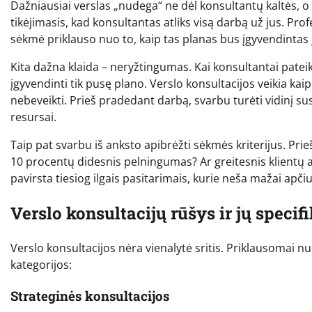
Dažniausiai verslas „nudega“ ne dėl konsultantų kaltės, o
tikėjimasis, kad konsultantas atliks visą darbą už jus. Profes
sėkmė priklauso nuo to, kaip tas planas bus įgyvendintas
Kita dažna klaida – neryžtingumas. Kai konsultantai pate
įgyvendinti tik pusę plano. Verslo konsultacijos veikia kai
nebeveikti. Prieš pradedant darbą, svarbu turėti vidinį su
resursai.
Taip pat svarbu iš anksto apibrėžti sėkmės kriterijus. Prieš
10 procentų didesnis pelningumas? Ar greitesnis klientų a
pavirsta tiesiog ilgais pasitarimais, kurie neša mažai ap
Verslo konsultacijų rūšys ir jų specif
Verslo konsultacijos nėra vienalytė sritis. Priklausomai n
kategorijos:
Strateginės konsultacijos