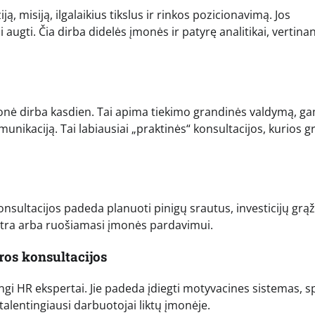
ą, misiją, ilgalaikius tikslus ir rinkos pozicionavimą. Jos
i augti. Čia dirba didelės įmonės ir patyrę analitikai, vertina
p įmonė dirba kasdien. Tai apima tiekimo grandinės valdymą, 
nikaciją. Tai labiausiai „praktinės“ konsultacijos, kurios gr
onsultacijos padeda planuoti pinigų srautus, investicijų grąž
plėtra arba ruošiamasi įmonės pardavimui.
ros konsultacijos
ngi HR ekspertai. Jie padeda įdiegti motyvacines sistemas, s
 talentingiausi darbuotojai liktų įmonėje.