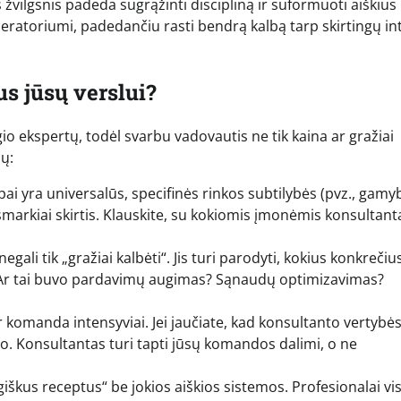
s žvilgsnis padeda sugrąžinti discipliną ir suformuoti aiškius
oderatoriumi, padedančiu rasti bendrą kalbą tarp skirtingų i
us jūsų verslui?
ygio ekspertų, todėl svarbu vadovautis ne tik kaina ar gražiai
jų:
i yra universalūs, specifinės rinkos subtilybės (pvz., gamy
 smarkiai skirtis. Klauskite, su kokiomis įmonėmis konsultant
gali tik „gražiai kalbėti“. Jis turi parodyti, kokius konkrečiu
. Ar tai buvo pardavimų augimas? Sąnaudų optimizavimas?
 komanda intensyviai. Jei jaučiate, kad konsultanto vertybė
o. Konsultantas turi tapti jūsų komandos dalimi, o ne
giškus receptus“ be jokios aiškios sistemos. Profesionalai vi