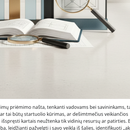
endimų priėmimo našta, tenkanti vadovams bei savininkams, 
 ar tai būtų startuolio kūrimas, ar dešimtmečius veikiančios
išspręsti kartais neužtenka tik vidinių resursų ar patirties. 
, leidžianti pažvelgti į savo veiklą iš šalies, identifikuoti „a