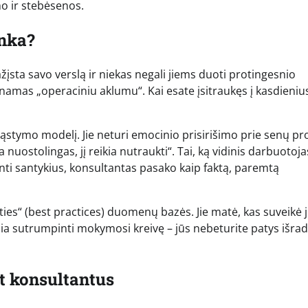
mo ir stebėsenos.
anka?
pažįsta savo verslą ir niekas negali jiems duoti protingesnio
dinamas „operaciniu aklumu“. Kai esate įsitraukęs į kasdieniu
į mąstymo modelį. Jie neturi emocinio prisirišimo prie senų p
 nuostolingas, jį reikia nutraukti“. Tai, ką vidinis darbuotoja
inti santykius, konsultantas pasako kaip faktą, paremtą
rties“ (best practices) duomenų bazės. Jie matė, kas suveikė 
a sutrumpinti mokymosi kreivę – jūs nebeturite patys išrad
t konsultantus