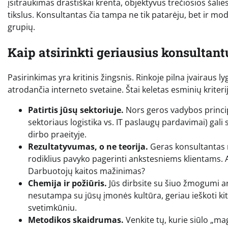
įsitraukimas drastiškai krenta, objektyvus trečiosios šalie
tikslus. Konsultantas čia tampa ne tik patarėju, bet ir m
grupių.
Kaip atsirinkti geriausius konsultant
Pasirinkimas yra kritinis žingsnis. Rinkoje pilna įvairaus l
atrodančia interneto svetaine. Štai keletas esminių kriteri
Patirtis jūsų sektoriuje.
Nors geros vadybos principa
sektoriaus logistika vs. IT paslaugų pardavimai) gali
dirbo praeityje.
Rezultatyvumas, o ne teorija.
Geras konsultantas ne
rodiklius pavyko pagerinti ankstesniems klientams
Darbuotojų kaitos mažinimas?
Chemija ir požiūris.
Jūs dirbsite su šiuo žmogumi ar
nesutampa su jūsų įmonės kultūra, geriau ieškoti kit
svetimkūniu.
Metodikos skaidrumas.
Venkite tų, kurie siūlo „ma