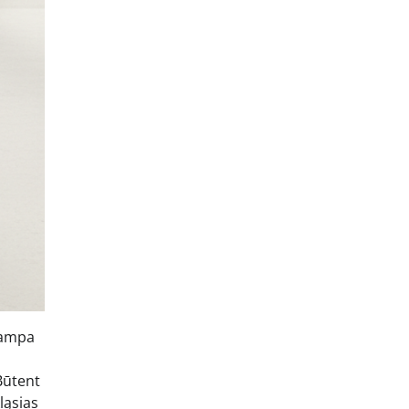
tampa
Būtent
kląsias