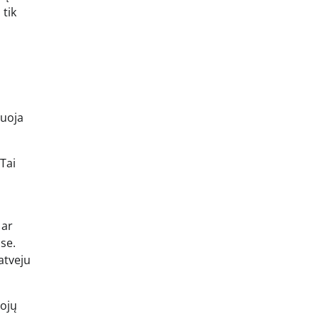
 tik
tuoja
 Tai
 ar
se.
 atveju
tojų