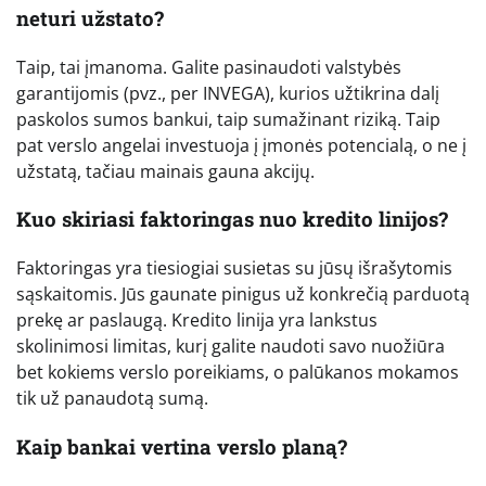
neturi užstato?
Taip, tai įmanoma. Galite pasinaudoti valstybės
garantijomis (pvz., per INVEGA), kurios užtikrina dalį
paskolos sumos bankui, taip sumažinant riziką. Taip
pat verslo angelai investuoja į įmonės potencialą, o ne į
užstatą, tačiau mainais gauna akcijų.
Kuo skiriasi faktoringas nuo kredito linijos?
Faktoringas yra tiesiogiai susietas su jūsų išrašytomis
sąskaitomis. Jūs gaunate pinigus už konkrečią parduotą
prekę ar paslaugą. Kredito linija yra lankstus
skolinimosi limitas, kurį galite naudoti savo nuožiūra
bet kokiems verslo poreikiams, o palūkanos mokamos
tik už panaudotą sumą.
Kaip bankai vertina verslo planą?