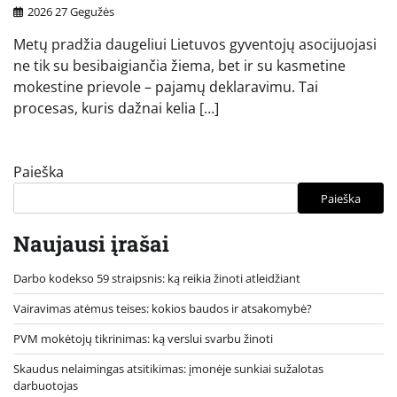
2026 27 Gegužės
Metų pradžia daugeliui Lietuvos gyventojų asocijuojasi
ne tik su besibaigiančia žiema, bet ir su kasmetine
mokestine prievole – pajamų deklaravimu. Tai
procesas, kuris dažnai kelia […]
Paieška
Paieška
Naujausi įrašai
Darbo kodekso 59 straipsnis: ką reikia žinoti atleidžiant
Vairavimas atėmus teises: kokios baudos ir atsakomybė?
PVM mokėtojų tikrinimas: ką verslui svarbu žinoti
Skaudus nelaimingas atsitikimas: įmonėje sunkiai sužalotas
darbuotojas