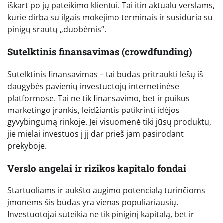
iškart po jų pateikimo klientui. Tai itin aktualu verslams,
kurie dirba su ilgais mokėjimo terminais ir susiduria su
pinigų srautų „duobėmis“.
Sutelktinis finansavimas (crowdfunding)
Sutelktinis finansavimas – tai būdas pritraukti lėšų iš
daugybės pavienių investuotojų internetinėse
platformose. Tai ne tik finansavimo, bet ir puikus
marketingo įrankis, leidžiantis patikrinti idėjos
gyvybingumą rinkoje. Jei visuomenė tiki jūsų produktu,
jie mielai investuos į jį dar prieš jam pasirodant
prekyboje.
Verslo angelai ir rizikos kapitalo fondai
Startuoliams ir aukšto augimo potencialą turinčioms
įmonėms šis būdas yra vienas populiariausių.
Investuotojai suteikia ne tik piniginį kapitalą, bet ir