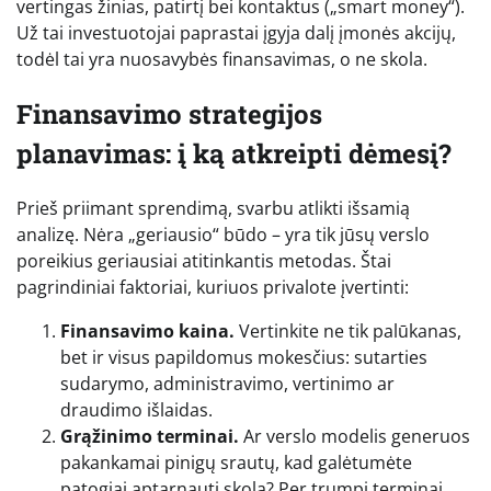
vertingas žinias, patirtį bei kontaktus („smart money“).
Už tai investuotojai paprastai įgyja dalį įmonės akcijų,
todėl tai yra nuosavybės finansavimas, o ne skola.
Finansavimo strategijos
planavimas: į ką atkreipti dėmesį?
Prieš priimant sprendimą, svarbu atlikti išsamią
analizę. Nėra „geriausio“ būdo – yra tik jūsų verslo
poreikius geriausiai atitinkantis metodas. Štai
pagrindiniai faktoriai, kuriuos privalote įvertinti:
Finansavimo kaina.
Vertinkite ne tik palūkanas,
bet ir visus papildomus mokesčius: sutarties
sudarymo, administravimo, vertinimo ar
draudimo išlaidas.
Grąžinimo terminai.
Ar verslo modelis generuos
pakankamai pinigų srautų, kad galėtumėte
patogiai aptarnauti skolą? Per trumpi terminai