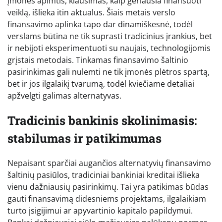
įmonės apimtis, klausimas, kaip geriausia finansuoti
veiklą, išlieka itin aktualus. Šiais metais verslo
finansavimo aplinka tapo dar dinamiškesnė, todėl
verslams būtina ne tik suprasti tradicinius įrankius, bet
ir nebijoti eksperimentuoti su naujais, technologijomis
grįstais metodais. Tinkamas finansavimo šaltinio
pasirinkimas gali nulemti ne tik įmonės plėtros spartą,
bet ir jos ilgalaikį tvarumą, todėl kviečiame detaliai
apžvelgti galimas alternatyvas.
Tradicinis bankinis skolinimasis:
stabilumas ir patikimumas
Nepaisant sparčiai augančios alternatyvių finansavimo
šaltinių pasiūlos, tradiciniai bankiniai kreditai išlieka
vienu dažniausių pasirinkimų. Tai yra patikimas būdas
gauti finansavimą didesniems projektams, ilgalaikiam
turto įsigijimui ar apyvartinio kapitalo papildymui.