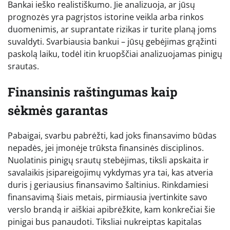
Bankai ieško realistiškumo. Jie analizuoja, ar jūsų
prognozės yra pagrįstos istorine veikla arba rinkos
duomenimis, ar suprantate rizikas ir turite planą joms
suvaldyti. Svarbiausia bankui – jūsų gebėjimas grąžinti
paskolą laiku, todėl itin kruopščiai analizuojamas pinigų
srautas.
Finansinis raštingumas kaip
sėkmės garantas
Pabaigai, svarbu pabrėžti, kad joks finansavimo būdas
nepadės, jei įmonėje trūksta finansinės disciplinos.
Nuolatinis pinigų srautų stebėjimas, tiksli apskaita ir
savalaikis įsipareigojimų vykdymas yra tai, kas atveria
duris į geriausius finansavimo šaltinius. Rinkdamiesi
finansavimą šiais metais, pirmiausia įvertinkite savo
verslo brandą ir aiškiai apibrėžkite, kam konkrečiai šie
pinigai bus panaudoti. Tiksliai nukreiptas kapitalas