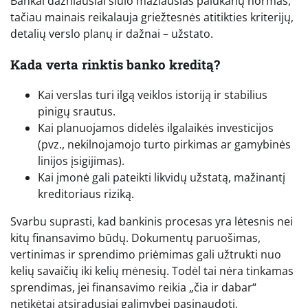
Bankai dažniausiai siūlo mažiausias palūkanų normas,
tačiau mainais reikalauja griežtesnės atitikties kriterijų,
detalių verslo planų ir dažnai – užstato.
Kada verta rinktis banko kreditą?
Kai verslas turi ilgą veiklos istoriją ir stabilius
pinigų srautus.
Kai planuojamos didelės ilgalaikės investicijos
(pvz., nekilnojamojo turto pirkimas ar gamybinės
linijos įsigijimas).
Kai įmonė gali pateikti likvidų užstatą, mažinantį
kreditoriaus riziką.
Svarbu suprasti, kad bankinis procesas yra lėtesnis nei
kitų finansavimo būdų. Dokumentų paruošimas,
vertinimas ir sprendimo priėmimas gali užtrukti nuo
kelių savaičių iki kelių mėnesių. Todėl tai nėra tinkamas
sprendimas, jei finansavimo reikia „čia ir dabar“
netikėtai atsiradusiai galimybei pasinaudoti.