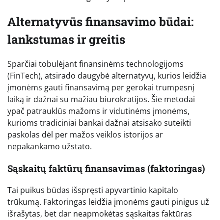
Alternatyvūs finansavimo būdai:
lankstumas ir greitis
Sparčiai tobulėjant finansinėms technologijoms
(FinTech), atsirado daugybė alternatyvų, kurios leidžia
įmonėms gauti finansavimą per gerokai trumpesnį
laiką ir dažnai su mažiau biurokratijos. Šie metodai
ypač patrauklūs mažoms ir vidutinėms įmonėms,
kurioms tradiciniai bankai dažnai atsisako suteikti
paskolas dėl per mažos veiklos istorijos ar
nepakankamo užstato.
Sąskaitų faktūrų finansavimas (faktoringas)
Tai puikus būdas išspręsti apyvartinio kapitalo
trūkumą. Faktoringas leidžia įmonėms gauti pinigus už
išrašytas, bet dar neapmokėtas sąskaitas faktūras