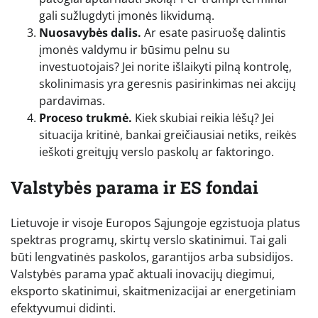
gali sužlugdyti įmonės likvidumą.
Nuosavybės dalis.
Ar esate pasiruošę dalintis
įmonės valdymu ir būsimu pelnu su
investuotojais? Jei norite išlaikyti pilną kontrolę,
skolinimasis yra geresnis pasirinkimas nei akcijų
pardavimas.
Proceso trukmė.
Kiek skubiai reikia lėšų? Jei
situacija kritinė, bankai greičiausiai netiks, reikės
ieškoti greitųjų verslo paskolų ar faktoringo.
Valstybės parama ir ES fondai
Lietuvoje ir visoje Europos Sąjungoje egzistuoja platus
spektras programų, skirtų verslo skatinimui. Tai gali
būti lengvatinės paskolos, garantijos arba subsidijos.
Valstybės parama ypač aktuali inovacijų diegimui,
eksporto skatinimui, skaitmenizacijai ar energetiniam
efektyvumui didinti.