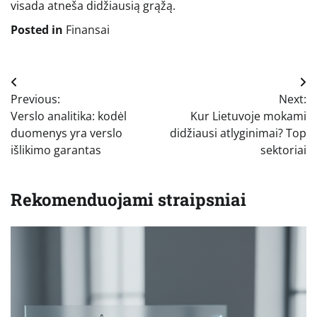
visada atneša didžiausią grąžą.
Posted in
Finansai
Navigacija
Previous:
Next:
tarp
Verslo analitika: kodėl
Kur Lietuvoje mokami
įrašų
duomenys yra verslo
didžiausi atlyginimai? Top
išlikimo garantas
sektoriai
Rekomenduojami straipsniai