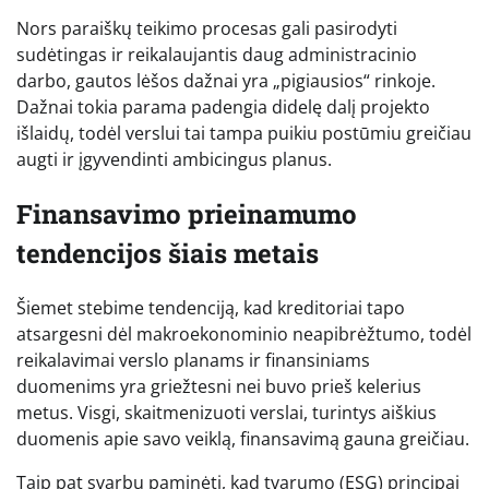
Nors paraiškų teikimo procesas gali pasirodyti
sudėtingas ir reikalaujantis daug administracinio
darbo, gautos lėšos dažnai yra „pigiausios“ rinkoje.
Dažnai tokia parama padengia didelę dalį projekto
išlaidų, todėl verslui tai tampa puikiu postūmiu greičiau
augti ir įgyvendinti ambicingus planus.
Finansavimo prieinamumo
tendencijos šiais metais
Šiemet stebime tendenciją, kad kreditoriai tapo
atsargesni dėl makroekonominio neapibrėžtumo, todėl
reikalavimai verslo planams ir finansiniams
duomenims yra griežtesni nei buvo prieš kelerius
metus. Visgi, skaitmenizuoti verslai, turintys aiškius
duomenis apie savo veiklą, finansavimą gauna greičiau.
Taip pat svarbu paminėti, kad tvarumo (ESG) principai