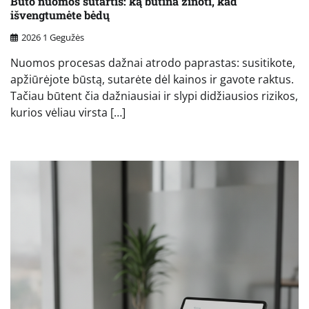
Buto nuomos sutartis: ką būtina žinoti, kad
išvengtumėte bėdų
2026 1 Gegužės
Nuomos procesas dažnai atrodo paprastas: susitikote,
apžiūrėjote būstą, sutarėte dėl kainos ir gavote raktus.
Tačiau būtent čia dažniausiai ir slypi didžiausios rizikos,
kurios vėliau virsta […]