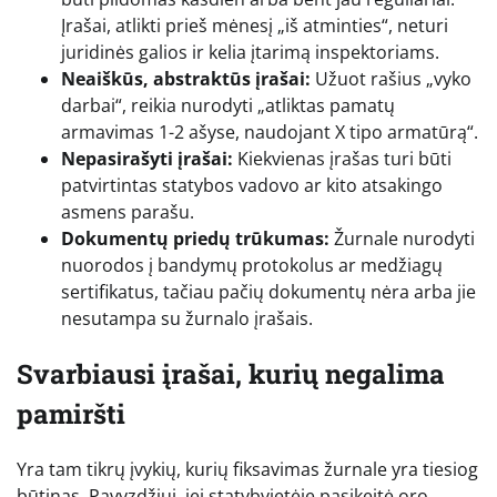
Įrašai, atlikti prieš mėnesį „iš atminties“, neturi
juridinės galios ir kelia įtarimą inspektoriams.
Neaiškūs, abstraktūs įrašai:
Užuot rašius „vyko
darbai“, reikia nurodyti „atliktas pamatų
armavimas 1-2 ašyse, naudojant X tipo armatūrą“.
Nepasirašyti įrašai:
Kiekvienas įrašas turi būti
patvirtintas statybos vadovo ar kito atsakingo
asmens parašu.
Dokumentų priedų trūkumas:
Žurnale nurodyti
nuorodos į bandymų protokolus ar medžiagų
sertifikatus, tačiau pačių dokumentų nėra arba jie
nesutampa su žurnalo įrašais.
Svarbiausi įrašai, kurių negalima
pamiršti
Yra tam tikrų įvykių, kurių fiksavimas žurnale yra tiesiog
būtinas. Pavyzdžiui, jei statybvietėje pasikeitė oro