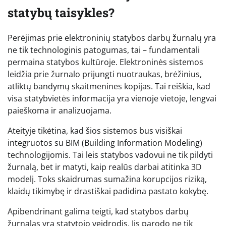
statybų taisykles?
Perėjimas prie elektroninių statybos darbų žurnalų yra
ne tik technologinis patogumas, tai – fundamentali
permaina statybos kultūroje. Elektroninės sistemos
leidžia prie žurnalo prijungti nuotraukas, brėžinius,
atliktų bandymų skaitmenines kopijas. Tai reiškia, kad
visa statybvietės informacija yra vienoje vietoje, lengvai
paieškoma ir analizuojama.
Ateityje tikėtina, kad šios sistemos bus visiškai
integruotos su BIM (Building Information Modeling)
technologijomis. Tai leis statybos vadovui ne tik pildyti
žurnalą, bet ir matyti, kaip realūs darbai atitinka 3D
modelį. Toks skaidrumas sumažina korupcijos riziką,
klaidų tikimybę ir drastiškai padidina pastato kokybę.
Apibendrinant galima teigti, kad statybos darbų
žurnalas yra statytojo veidrodis. Jis parodo ne tik