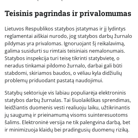
Teisinis pagrindas ir privalomumas
Lietuvos Respublikos statybos įstatymas ir jį lydintys
reglamentai aiškiai nurodo, jog statybos darbų žurnalo
pildymas yra privalomas. Ignoruojant šį reikalavimą,
galima susidurti su rimtais teisiniais nemalonumais.
Statybos inspekcija turi teisę tikrinti statybvietę, o
neradus tinkamai pildomo žurnalo, darbai gali būti
stabdomi, skiriamos baudos, o vėliau kyla didžiulių
problemų priduodant pastatą naudojimui.
Statybų sektoriuje vis labiau populiarėja elektroninis
statybos darbų žurnalas. Tai šiuolaikiškas sprendimas,
leidžiantis duomenis vesti realiuoju laiku, užtikrinantis
jų saugumą ir prieinamumą visoms suinteresuotoms
šalims. Elektroninė versija ne tik palengvina darbą, bet
ir minimizuoja klaidų bei pradingusių duomenų riziką.