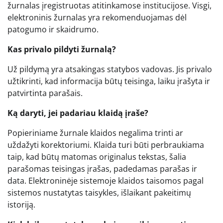
žurnalas įregistruotas atitinkamose institucijose. Visgi,
elektroninis žurnalas yra rekomenduojamas dėl
patogumo ir skaidrumo.
Kas privalo pildyti žurnalą?
Už pildymą yra atsakingas statybos vadovas. Jis privalo
užtikrinti, kad informacija būtų teisinga, laiku įrašyta ir
patvirtinta parašais.
Ką daryti, jei padariau klaidą įraše?
Popieriniame žurnale klaidos negalima trinti ar
uždažyti korektoriumi. Klaida turi būti perbraukiama
taip, kad būtų matomas originalus tekstas, šalia
parašomas teisingas įrašas, padedamas parašas ir
data. Elektroninėje sistemoje klaidos taisomos pagal
sistemos nustatytas taisykles, išlaikant pakeitimų
istoriją.