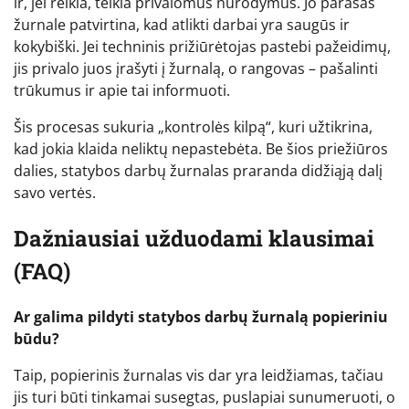
ir, jei reikia, teikia privalomus nurodymus. Jo parašas
žurnale patvirtina, kad atlikti darbai yra saugūs ir
kokybiški. Jei techninis prižiūrėtojas pastebi pažeidimų,
jis privalo juos įrašyti į žurnalą, o rangovas – pašalinti
trūkumus ir apie tai informuoti.
Šis procesas sukuria „kontrolės kilpą“, kuri užtikrina,
kad jokia klaida neliktų nepastebėta. Be šios priežiūros
dalies, statybos darbų žurnalas praranda didžiąją dalį
savo vertės.
Dažniausiai užduodami klausimai
(FAQ)
Ar galima pildyti statybos darbų žurnalą popieriniu
būdu?
Taip, popierinis žurnalas vis dar yra leidžiamas, tačiau
jis turi būti tinkamai susegtas, puslapiai sunumeruoti, o