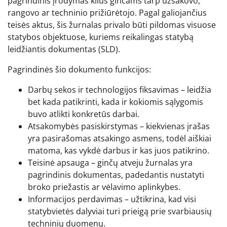
pagrindinis įrodymas kilus ginčams tarp užsakovo,
rangovo ar techninio prižiūrėtojo. Pagal galiojančius
teisės aktus, šis žurnalas privalo būti pildomas visuose
statybos objektuose, kuriems reikalingas statybą
leidžiantis dokumentas (SLD).
Pagrindinės šio dokumento funkcijos:
Darbų sekos ir technologijos fiksavimas – leidžia
bet kada patikrinti, kada ir kokiomis sąlygomis
buvo atlikti konkretūs darbai.
Atsakomybės pasiskirstymas – kiekvienas įrašas
yra pasirašomas atsakingo asmens, todėl aiškiai
matoma, kas vykdė darbus ir kas juos patikrino.
Teisinė apsauga – ginčų atveju žurnalas yra
pagrindinis dokumentas, padedantis nustatyti
broko priežastis ar vėlavimo aplinkybes.
Informacijos perdavimas – užtikrina, kad visi
statybvietės dalyviai turi prieigą prie svarbiausių
techninių duomenų.