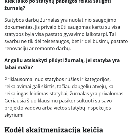
Kiek laiko po statybų pabaigos reikia saugoti
žurnalą?
Statybos darbų žurnalas yra nuolatinio saugojimo
dokumentas. Jis privalo būti saugomas kartu su visa
statybos byla visą pastato gyvavimo laikotarpį. Tai
svarbu ne tik dėl teisėsaugos, bet ir dėl būsimų pastato
renovacijų ar remonto darbų.
Ar galiu atsisakyti pildyti žurnalą, jei statyba yra
labai maža?
Priklausomai nuo statybos rūšies ir kategorijos,
reikalavimai gali skirtis, tačiau daugeliu atvejų, kai
reikalingas leidimas statybai, žurnalas yra privalomas.
Geriausia šiuo klausimu pasikonsultuoti su savo
projekto vadovu arba vietos statybų inspekcijos
skyriumi.
Kodėl skaitmenizacija keičia