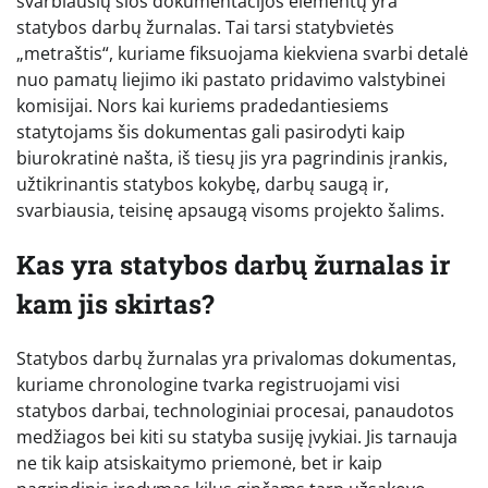
svarbiausių šios dokumentacijos elementų yra
statybos darbų žurnalas. Tai tarsi statybvietės
„metraštis“, kuriame fiksuojama kiekviena svarbi detalė
nuo pamatų liejimo iki pastato pridavimo valstybinei
komisijai. Nors kai kuriems pradedantiesiems
statytojams šis dokumentas gali pasirodyti kaip
biurokratinė našta, iš tiesų jis yra pagrindinis įrankis,
užtikrinantis statybos kokybę, darbų saugą ir,
svarbiausia, teisinę apsaugą visoms projekto šalims.
Kas yra statybos darbų žurnalas ir
kam jis skirtas?
Statybos darbų žurnalas yra privalomas dokumentas,
kuriame chronologine tvarka registruojami visi
statybos darbai, technologiniai procesai, panaudotos
medžiagos bei kiti su statyba susiję įvykiai. Jis tarnauja
ne tik kaip atsiskaitymo priemonė, bet ir kaip