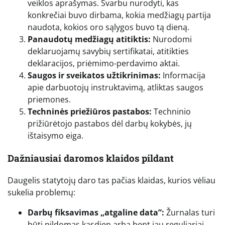
veiklos aprašymas. Svarbu nurodyti, kas
konkrečiai buvo dirbama, kokia medžiagų partija
naudota, kokios oro sąlygos buvo tą dieną.
Panaudotų medžiagų atitiktis:
Nurodomi
deklaruojamų savybių sertifikatai, atitikties
deklaracijos, priėmimo-perdavimo aktai.
Saugos ir sveikatos užtikrinimas:
Informacija
apie darbuotojų instruktavimą, atliktas saugos
priemones.
Techninės priežiūros pastabos:
Techninio
prižiūrėtojo pastabos dėl darbų kokybės, jų
ištaisymo eiga.
Dažniausiai daromos klaidos pildant
Daugelis statytojų daro tas pačias klaidas, kurios vėliau
sukelia problemų:
Darbų fiksavimas „atgaline data”:
Žurnalas turi
būti pildomas kasdien arba bent jau reguliariai.