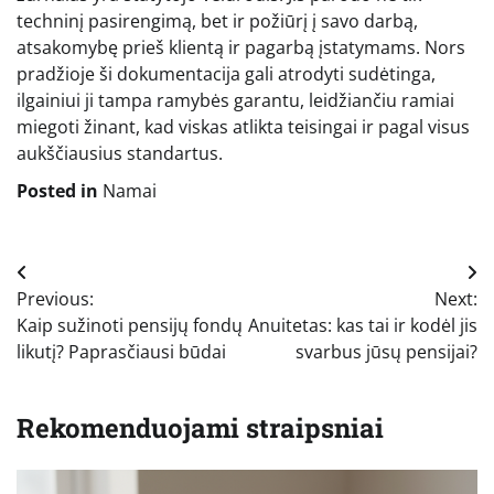
techninį pasirengimą, bet ir požiūrį į savo darbą,
atsakomybę prieš klientą ir pagarbą įstatymams. Nors
pradžioje ši dokumentacija gali atrodyti sudėtinga,
ilgainiui ji tampa ramybės garantu, leidžiančiu ramiai
miegoti žinant, kad viskas atlikta teisingai ir pagal visus
aukščiausius standartus.
Posted in
Namai
Navigacija
Previous:
Next:
tarp
Kaip sužinoti pensijų fondų
Anuitetas: kas tai ir kodėl jis
įrašų
likutį? Paprasčiausi būdai
svarbus jūsų pensijai?
Rekomenduojami straipsniai