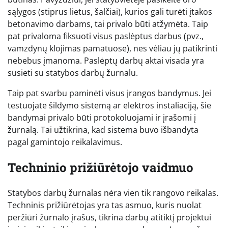
sąlygos (stiprus lietus, šalčiai), kurios gali turėti įtakos
betonavimo darbams, tai privalo būti atžymėta. Taip
pat privaloma fiksuoti visus paslėptus darbus (pvz.,
vamzdynų klojimas pamatuose), nes vėliau jų patikrinti
nebebus įmanoma. Paslėptų darbų aktai visada yra
susieti su statybos darbų žurnalu.
Taip pat svarbu paminėti visus įrangos bandymus. Jei
testuojate šildymo sistemą ar elektros instaliaciją, šie
bandymai privalo būti protokoluojami ir įrašomi į
žurnalą. Tai užtikrina, kad sistema buvo išbandyta
pagal gamintojo reikalavimus.
Techninio prižiūrėtojo vaidmuo
Statybos darbų žurnalas nėra vien tik rangovo reikalas.
Techninis prižiūrėtojas yra tas asmuo, kuris nuolat
peržiūri žurnalo įrašus, tikrina darbų atitiktį projektui