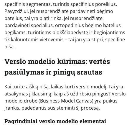
specifinis segmentas, turintis specifinius poreikius.
Pavyzdžiui, jei nusprendžiate pardavinėti bėgimo
batelius, tai yra plati rinka. Jei nusprendžiate
pardavinėti specialius, ortopedinius bėgimo batelius
bėgikams, turintiems plokščiapėdystę ir bėgiojantiems
tik kalnuotomis vietovėmis – tai jau yra stipri, specifinė
niša.
Verslo modelio kūrimas: vertės
pasiūlymas ir pinigų srautas
Kai turite aiškią nišą, laikas kurti verslo modelį. Tai yra
atsakymas į klausimą: kaip aš uždirbsiu pinigus? Verslo
modelio drobė (Business Model Canvas) yra puikus
įrankis, padedantis susisteminti šį procesą.
Pagrindiniai verslo modelio elementai