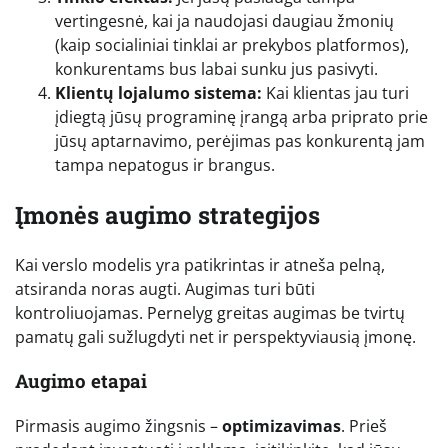
vertingesnė, kai ja naudojasi daugiau žmonių
(kaip socialiniai tinklai ar prekybos platformos),
konkurentams bus labai sunku jus pasivyti.
Klientų lojalumo sistema:
Kai klientas jau turi
įdiegtą jūsų programinę įrangą arba priprato prie
jūsų aptarnavimo, perėjimas pas konkurentą jam
tampa nepatogus ir brangus.
Įmonės augimo strategijos
Kai verslo modelis yra patikrintas ir atneša pelną,
atsiranda noras augti. Augimas turi būti
kontroliuojamas. Pernelyg greitas augimas be tvirtų
pamatų gali sužlugdyti net ir perspektyviausią įmonę.
Augimo etapai
Pirmasis augimo žingsnis –
optimizavimas
. Prieš