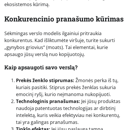
ekosistemos kūrimą.
Konkurencinio pranašumo kūrimas
Sėkmingas verslo modelis ilgainiui pritraukia
konkurentus. Kad išliktumėte viršuje, turite sukurti
„gynybos griovius“ (moats). Tai elementai, kurie
apsaugo jūsų verslą nuo kopijuotojų.
Kaip apsaugoti savo verslą?
Prekės ženklo stiprumas:
Žmonės perka iš tų,
kuriais pasitiki. Stiprus prekės ženklas sukuria
emocinį ryšį, kurio neįmanoma nukopijuoti.
Technologinis pranašumas:
Jei jūsų produktas
naudoja patentuotas technologijas ar dirbtinį
intelektą, kuris veikia efektyviau nei konkurentų,
tai yra galingas pranašumas.
Tinklo efektas:
Jei jūsų paslauga tampa