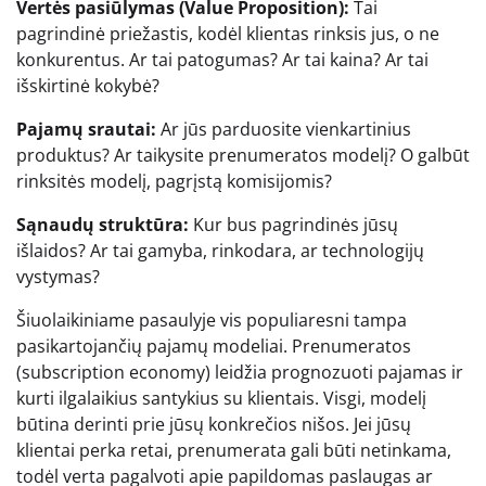
Vertės pasiūlymas (Value Proposition):
Tai
pagrindinė priežastis, kodėl klientas rinksis jus, o ne
konkurentus. Ar tai patogumas? Ar tai kaina? Ar tai
išskirtinė kokybė?
Pajamų srautai:
Ar jūs parduosite vienkartinius
produktus? Ar taikysite prenumeratos modelį? O galbūt
rinksitės modelį, pagrįstą komisijomis?
Sąnaudų struktūra:
Kur bus pagrindinės jūsų
išlaidos? Ar tai gamyba, rinkodara, ar technologijų
vystymas?
Šiuolaikiniame pasaulyje vis populiaresni tampa
pasikartojančių pajamų modeliai. Prenumeratos
(subscription economy) leidžia prognozuoti pajamas ir
kurti ilgalaikius santykius su klientais. Visgi, modelį
būtina derinti prie jūsų konkrečios nišos. Jei jūsų
klientai perka retai, prenumerata gali būti netinkama,
todėl verta pagalvoti apie papildomas paslaugas ar