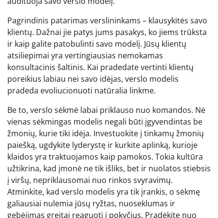
audituoja savo verslo modelį.
Pagrindinis patarimas verslininkams – klausykitės savo
klientų. Dažnai jie patys jums pasakys, ko jiems trūksta
ir kaip galite patobulinti savo modelį. Jūsų klientų
atsiliepimai yra vertingiausias nemokamas
konsultacinis šaltinis. Kai pradedate vertinti klientų
poreikius labiau nei savo idėjas, verslo modelis
pradeda evoliucionuoti natūralia linkme.
Be to, verslo sėkmė labai priklauso nuo komandos. Nė
vienas sėkmingas modelis negali būti įgyvendintas be
žmonių, kurie tiki idėja. Investuokite į tinkamų žmonių
paiešką, ugdykite lyderystę ir kurkite aplinką, kurioje
klaidos yra traktuojamos kaip pamokos. Tokia kultūra
užtikrina, kad įmonė ne tik išliks, bet ir nuolatos stiebsis
į viršų, nepriklausomai nuo rinkos svyravimų.
Atminkite, kad verslo modelis yra tik įrankis, o sėkmę
galiausiai nulemia jūsų ryžtas, nuoseklumas ir
gebėjimas greitai reaguoti į pokyčius. Pradėkite nuo