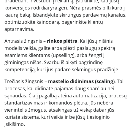
pradedant investuoti į reklamą, įsitikinkite, kad jūsų
konversijos rodikliai yra geri. Nėra prasmės pilti kuro į
kiaurą baką. Išbandykite skirtingus pardavimų kanalus,
optimizuokite kainodarą, pagerinkite klientų
aptarnavimą.
Antrasis žingsnis –
rinkos plėtra
. Kai jūsų nišinis
modelis veikia, galite arba plėsti paslaugų spektrą
esamiems klientams (upselling), arba žengti į
giminingas nišas. Svarbu išlaikyti pagrindinę
kompetenciją, kuri jus padarė sėkmingus pradžioje.
Trečiasis žingsnis –
mastelio didinimas (scaling)
. Tai
procesas, kai didinate pajamas daug sparčiau nei
sąnaudas. Čia į pagalbą ateina automatizacija, procesų
standartizavimas ir komandos plėtra. Jūs nebėra
vienintelis žmogus, atsakingas už viską; dabar jūs
kuriate sistemą, kuri veikia ir be jūsų tiesioginio
įsikišimo.