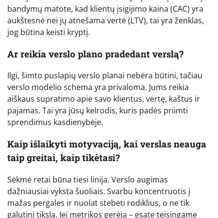
bandymų matote, kad klientų įsigijimo kaina (CAC) yra
aukštesnė nei jų atnešama vertė (LTV), tai yra ženklas,
jog būtina keisti kryptį.
Ar reikia verslo plano pradedant verslą?
Ilgi, šimto puslapių verslo planai nebėra būtini, tačiau
verslo modelio schema yra privaloma. Jums reikia
aiškaus supratimo apie savo klientus, vertę, kaštus ir
pajamas. Tai yra jūsų kelrodis, kuris padės priimti
sprendimus kasdienybėje.
Kaip išlaikyti motyvaciją, kai verslas neauga
taip greitai, kaip tikėtasi?
Sėkmė retai būna tiesi linija. Verslo augimas
dažniausiai vyksta šuoliais. Svarbu koncentruotis į
mažas pergales ir nuolat stebėti rodiklius, o ne tik
galutinį tikslą. Jei metrikos gerėja – esate teisingame