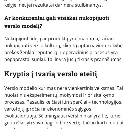
kelyje, net jei rezultatai dar nėra stulbinantys.
Ar konkurentai gali visiškai nukopijuoti
verslo modelį?
Nukopijuoti idėją ar produktą yra įmanoma, tačiau
nukopijuoti verslo kultūrą, klientų aptarnavimo kokybę,
prekės ženklo reputaciją ir operacinius procesus yra
nepaprastai sunku. Tai ir yra jūsų tikrasis pranašumas.
Kryptis į tvarią verslo ateitį
Verslo modelio kūrimas nėra vienkartinis veiksmas. Tai
nuolatinis eksperimentų, mokymosi ir prisitaikymo
procesas. Pasaulis keičiasi itin sparčiai – technologijos,
vartotojų įpročiai ir ekonominės sąlygos
evoliucionuoja. Sėkmingiausi verslininkai yra tie, kurie
geba išlaikyti savo pagrindinę vertę, tačiau kartu nuolat