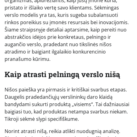
organizmas, apibrėžiantis, kaip jūsų įmonė kuria,
pristato ir išlaiko vertę savo klientams. Sėkmingas
verslo modelis yra tas, kuris sugeba subalansuoti
rinkos poreikius su įmonės resursais bei inovacijomis.
Šiame straipsnyje detaliai aptarsime, kaip pereiti nuo
abstrakčios idėjos prie konkretaus, pelningo ir
augančio verslo, pradedant nuo tikslinės nišos
atradimo ir baigiant ilgalaikio konkurencinio
pranašumo kūrimu.
Kaip atrasti pelningą verslo nišą
Nišos paieška yra pirmasis ir kritiškai svarbus etapas.
Daugelis pradedančiųjų verslininkų daro klaidą
bandydami sukurti produktą „visiems“. Tai dažniausiai
baigiasi tuo, kad produktas netampa svarbus niekam.
Tikroji sėkmė slypi specifiškume.
Norint atrasti nišą, reikia atlikti nuodugnią analizę.