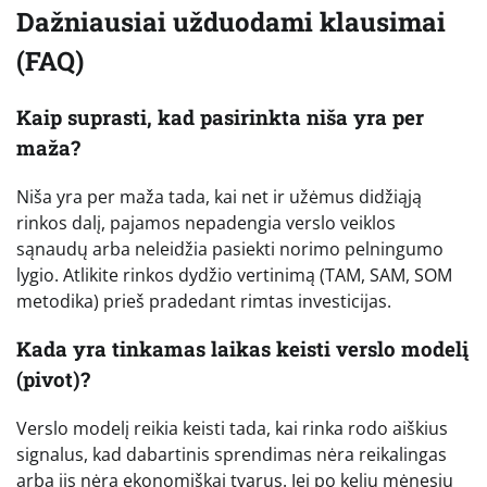
Dažniausiai užduodami klausimai
(FAQ)
Kaip suprasti, kad pasirinkta niša yra per
maža?
Niša yra per maža tada, kai net ir užėmus didžiąją
rinkos dalį, pajamos nepadengia verslo veiklos
sąnaudų arba neleidžia pasiekti norimo pelningumo
lygio. Atlikite rinkos dydžio vertinimą (TAM, SAM, SOM
metodika) prieš pradedant rimtas investicijas.
Kada yra tinkamas laikas keisti verslo modelį
(pivot)?
Verslo modelį reikia keisti tada, kai rinka rodo aiškius
signalus, kad dabartinis sprendimas nėra reikalingas
arba jis nėra ekonomiškai tvarus. Jei po kelių mėnesių