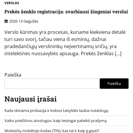
VERSLAS
Prekės ženklo registracija: svarbiausi žingsniai verslui
2026 13 Gegužės
Verslo kūrimas yra procesas, kuriame kiekviena detalė
turi savo svorį, tačiau viena iš esminių, dažnai
pradedančiųjų verslininkų neįvertinamų sričių, yra
intelektinės nuosavybės apsauga. Prekės ženklas […]
Paieška
Paieška
Naujausi įrašai
Kada skiriama probacija ir kokios taisyklės laukia nuteistųjų
Vaiko priežiūros atostogos: kaip teisingai pateikti prašymą
Mokesčių mokėtojo kodas (TIN): kas tai ir kaip jį gauti?