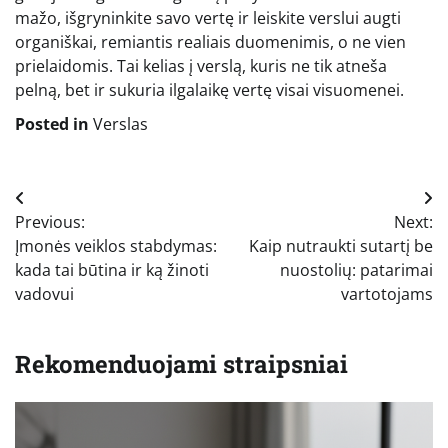
mažo, išgryninkite savo vertę ir leiskite verslui augti
organiškai, remiantis realiais duomenimis, o ne vien
prielaidomis. Tai kelias į verslą, kuris ne tik atneša
pelną, bet ir sukuria ilgalaikę vertę visai visuomenei.
Posted in
Verslas
Navigacija
Previous:
Next:
tarp
Įmonės veiklos stabdymas:
Kaip nutraukti sutartį be
įrašų
kada tai būtina ir ką žinoti
nuostolių: patarimai
vadovui
vartotojams
Rekomenduojami straipsniai