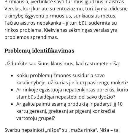
Pirmiausia, įvertinkite savo turimus įgūdžius ir aistras.
Verslas, kurį kuriate su entuziazmu, turi žymiai didesnę
tikimybę išgyventi pirmuosius, sunkiausius metus.
Tačiau aistros nepakanka – ji turi būti suderinta su
rinkos problema. Kiekvienas sėkmingas verslas yra
problemos sprendimas.
Problemų identifikavimas
Užduokite sau šiuos klausimus, kad rastumėte nišą:
Kokių problemų žmonės susiduria savo
kasdienybėje, už kurias jie būtų pasirengę mokėti?
Ar rinkoje egzistuoja nepatenkintas poreikis, kurio
stambūs žaidėjai nepastebi dėl savo dydžio?
Ar galite paimti esamą produktą ir padaryti jį 10
kartų geresnį, greitesnį ar pigesnį konkrečiai
vartotojų grupei?
Svarbu nepainioti „nišos“ su „maža rinka“. Niša – tai