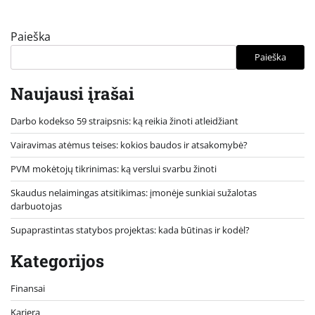
Paieška
Paieška
Naujausi įrašai
Darbo kodekso 59 straipsnis: ką reikia žinoti atleidžiant
Vairavimas atėmus teises: kokios baudos ir atsakomybė?
PVM mokėtojų tikrinimas: ką verslui svarbu žinoti
Skaudus nelaimingas atsitikimas: įmonėje sunkiai sužalotas
darbuotojas
Supaprastintas statybos projektas: kada būtinas ir kodėl?
Kategorijos
Finansai
Karjera