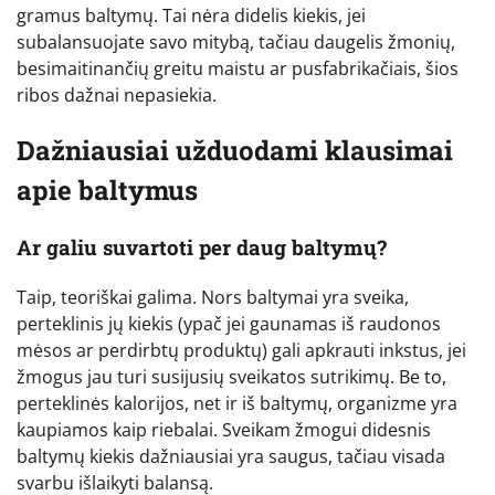
gramus baltymų. Tai nėra didelis kiekis, jei
subalansuojate savo mitybą, tačiau daugelis žmonių,
besimaitinančių greitu maistu ar pusfabrikačiais, šios
ribos dažnai nepasiekia.
Dažniausiai užduodami klausimai
apie baltymus
Ar galiu suvartoti per daug baltymų?
Taip, teoriškai galima. Nors baltymai yra sveika,
perteklinis jų kiekis (ypač jei gaunamas iš raudonos
mėsos ar perdirbtų produktų) gali apkrauti inkstus, jei
žmogus jau turi susijusių sveikatos sutrikimų. Be to,
perteklinės kalorijos, net ir iš baltymų, organizme yra
kaupiamos kaip riebalai. Sveikam žmogui didesnis
baltymų kiekis dažniausiai yra saugus, tačiau visada
svarbu išlaikyti balansą.