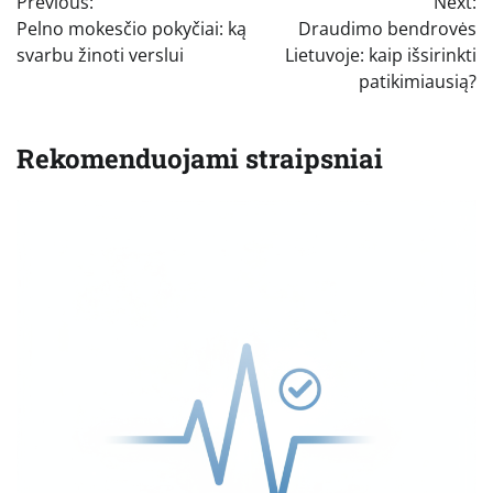
Previous:
Next:
tarp
Pelno mokesčio pokyčiai: ką
Draudimo bendrovės
įrašų
svarbu žinoti verslui
Lietuvoje: kaip išsirinkti
patikimiausią?
Rekomenduojami straipsniai