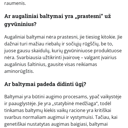
raumenis.
Ar augaliniai baltymai yra „prastesni“ už
gyvūninius?
Augaliniai baltymai nėra prastesni, jie tiesiog kitokie. Jie
dažnai turi mažiau riebalų ir sočiųjų rūgščių, be to,
juose gausu skaidulų, kurių gyvūniniuose produktuose
nėra. Svarbiausia užtikrinti įvairovę – valgant įvairius
augalinius šaltinius, gausite visas reikiamas
aminorūgštis.
Ar baltymai padeda didinti ūgį?
Baltymai yra būtini augimo procesams, ypač vaikystėje
ir paauglystėje. Jie yra „statybinė medžiaga“, todėl
tinkamas baltymų kiekis vaikų racione yra kritiškai
svarbus normaliam augimui ir vystymuisi. Tačiau, kai
genetiškai nustatytas augimas baigiasi, baltymai