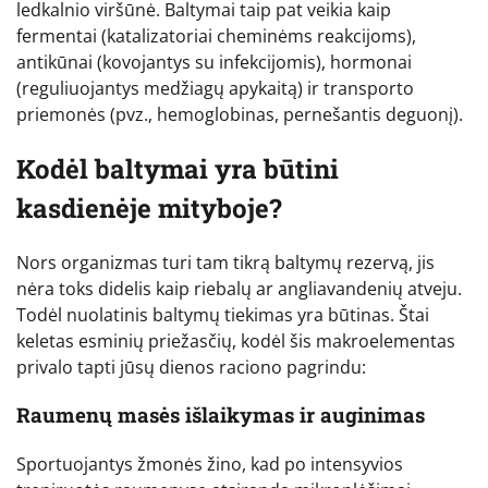
ledkalnio viršūnė. Baltymai taip pat veikia kaip
fermentai (katalizatoriai cheminėms reakcijoms),
antikūnai (kovojantys su infekcijomis), hormonai
(reguliuojantys medžiagų apykaitą) ir transporto
priemonės (pvz., hemoglobinas, pernešantis deguonį).
Kodėl baltymai yra būtini
kasdienėje mityboje?
Nors organizmas turi tam tikrą baltymų rezervą, jis
nėra toks didelis kaip riebalų ar angliavandenių atveju.
Todėl nuolatinis baltymų tiekimas yra būtinas. Štai
keletas esminių priežasčių, kodėl šis makroelementas
privalo tapti jūsų dienos raciono pagrindu:
Raumenų masės išlaikymas ir auginimas
Sportuojantys žmonės žino, kad po intensyvios