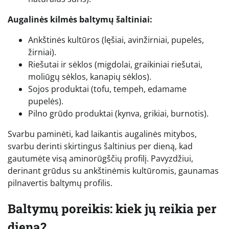
Augalinės kilmės baltymų šaltiniai:
Ankštinės kultūros (lęšiai, avinžirniai, pupelės,
žirniai).
Riešutai ir sėklos (migdolai, graikiniai riešutai,
moliūgų sėklos, kanapių sėklos).
Sojos produktai (tofu, tempeh, edamame
pupelės).
Pilno grūdo produktai (kynva, grikiai, burnotis).
Svarbu paminėti, kad laikantis augalinės mitybos,
svarbu derinti skirtingus šaltinius per dieną, kad
gautumėte visą aminorūgščių profilį. Pavyzdžiui,
derinant grūdus su ankštinėmis kultūromis, gaunamas
pilnavertis baltymų profilis.
Baltymų poreikis: kiek jų reikia per
dieną?