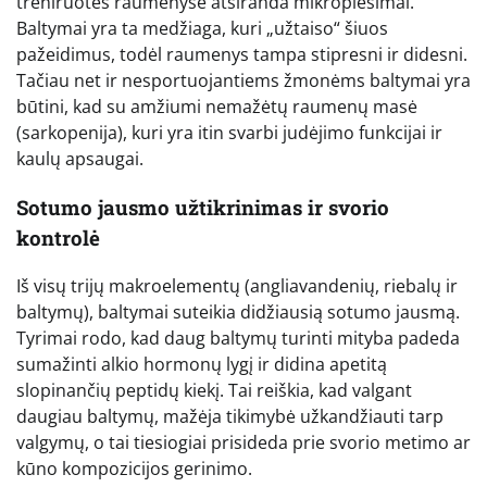
treniruotės raumenyse atsiranda mikroplėšimai.
Baltymai yra ta medžiaga, kuri „užtaiso“ šiuos
pažeidimus, todėl raumenys tampa stipresni ir didesni.
Tačiau net ir nesportuojantiems žmonėms baltymai yra
būtini, kad su amžiumi nemažėtų raumenų masė
(sarkopenija), kuri yra itin svarbi judėjimo funkcijai ir
kaulų apsaugai.
Sotumo jausmo užtikrinimas ir svorio
kontrolė
Iš visų trijų makroelementų (angliavandenių, riebalų ir
baltymų), baltymai suteikia didžiausią sotumo jausmą.
Tyrimai rodo, kad daug baltymų turinti mityba padeda
sumažinti alkio hormonų lygį ir didina apetitą
slopinančių peptidų kiekį. Tai reiškia, kad valgant
daugiau baltymų, mažėja tikimybė užkandžiauti tarp
valgymų, o tai tiesiogiai prisideda prie svorio metimo ar
kūno kompozicijos gerinimo.