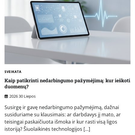
SVEIKATA
Kaip patikrinti nedarbingumo pažymėjimą: kur ieškoti
duomenų?
2026 30 Liepos
Susirgę ir gavę nedarbingumo pažymėjimą, dažnai
susiduriame su klausimais: ar darbdavys jį mato, ar
teisingai paskaičiuota išmoka ir kur rasti visą ligos
istoriją? Šiuolaikinės technologijos […]