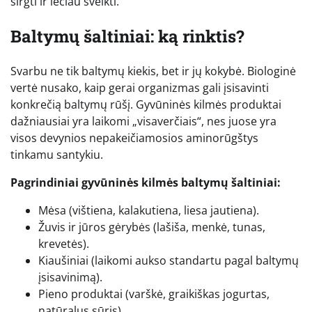
sirgti ir lėčiau sveikti.
Baltymų šaltiniai: ką rinktis?
Svarbu ne tik baltymų kiekis, bet ir jų kokybė. Biologinė
vertė nusako, kaip gerai organizmas gali įsisavinti
konkrečią baltymų rūšį. Gyvūninės kilmės produktai
dažniausiai yra laikomi „visaverčiais“, nes juose yra
visos devynios nepakeičiamosios aminorūgštys
tinkamu santykiu.
Pagrindiniai gyvūninės kilmės baltymų šaltiniai:
Mėsa (vištiena, kalakutiena, liesa jautiena).
Žuvis ir jūros gėrybės (lašiša, menkė, tunas,
krevetės).
Kiaušiniai (laikomi aukso standartu pagal baltymų
įsisavinimą).
Pieno produktai (varškė, graikiškas jogurtas,
natūralus sūris).