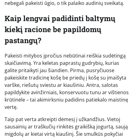
nebegali pakeisti ūgio, o tik palaiko audinių sveikatą.
Kaip lengvai padidinti baltymų
kiekį racione be papildomų
pastangų?
Pakeisti mitybos įpročius nebūtinai reiškia sudėtingą
skaičiavimą. Yra keletas paprastų gudrybių, kurias
galite pritaikyti jau šiandien. Pirma, pusryčiuose
pakeiskite tradicinę košę be priedų į košę su įmaišyta
varške, riešutų sviestu ar kiaušiniu. Antra, salotas
papildykite avinžirniais, konservuotu tunu ar vištienos
krūtinėle – tai akimirksniu padidins patiekalo maistinę
vertę.
Taip pat verta atkreipti dėmesį į užkandžius. Vietoj
sausainių ar traškučių rinkitės graikišką jogurtą, saują
migdolų ar kietai virtą kiaušinį. Šie smulkūs pokyčiai