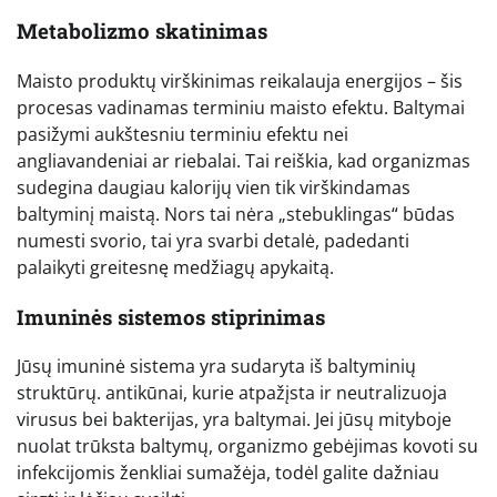
Metabolizmo skatinimas
Maisto produktų virškinimas reikalauja energijos – šis
procesas vadinamas terminiu maisto efektu. Baltymai
pasižymi aukštesniu terminiu efektu nei
angliavandeniai ar riebalai. Tai reiškia, kad organizmas
sudegina daugiau kalorijų vien tik virškindamas
baltyminį maistą. Nors tai nėra „stebuklingas“ būdas
numesti svorio, tai yra svarbi detalė, padedanti
palaikyti greitesnę medžiagų apykaitą.
Imuninės sistemos stiprinimas
Jūsų imuninė sistema yra sudaryta iš baltyminių
struktūrų. antikūnai, kurie atpažįsta ir neutralizuoja
virusus bei bakterijas, yra baltymai. Jei jūsų mityboje
nuolat trūksta baltymų, organizmo gebėjimas kovoti su
infekcijomis ženkliai sumažėja, todėl galite dažniau