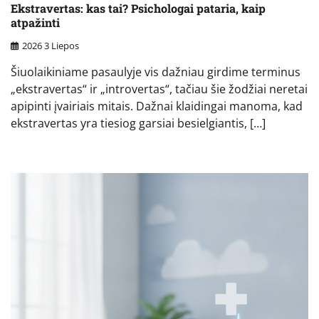
Ekstravertas: kas tai? Psichologai pataria, kaip
atpažinti
2026 3 Liepos
Šiuolaikiniame pasaulyje vis dažniau girdime terminus
„ekstravertas“ ir „introvertas“, tačiau šie žodžiai neretai
apipinti įvairiais mitais. Dažnai klaidingai manoma, kad
ekstravertas yra tiesiog garsiai besielgiantis, […]