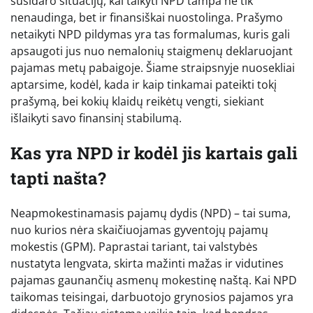
susidaro situacijų, kai taikyti NPD tampa ne tik
nenaudinga, bet ir finansiškai nuostolinga. Prašymo
netaikyti NPD pildymas yra tas formalumas, kuris gali
apsaugoti jus nuo nemalonių staigmenų deklaruojant
pajamas metų pabaigoje. Šiame straipsnyje nuosekliai
aptarsime, kodėl, kada ir kaip tinkamai pateikti tokį
prašymą, bei kokių klaidų reikėtų vengti, siekiant
išlaikyti savo finansinį stabilumą.
Kas yra NPD ir kodėl jis kartais gali
tapti našta?
Neapmokestinamasis pajamų dydis (NPD) – tai suma,
nuo kurios nėra skaičiuojamas gyventojų pajamų
mokestis (GPM). Paprastai tariant, tai valstybės
nustatyta lengvata, skirta mažinti mažas ir vidutines
pajamas gaunančių asmenų mokestinę naštą. Kai NPD
taikomas teisingai, darbuotojo grynosios pajamos yra