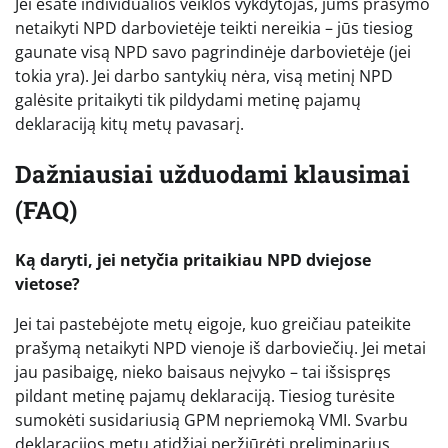
Jei esate individualios veiklos vykdytojas, jums prašymo
netaikyti NPD darbovietėje teikti nereikia – jūs tiesiog
gaunate visą NPD savo pagrindinėje darbovietėje (jei
tokia yra). Jei darbo santykių nėra, visą metinį NPD
galėsite pritaikyti tik pildydami metinę pajamų
deklaraciją kitų metų pavasarį.
Dažniausiai užduodami klausimai
(FAQ)
Ką daryti, jei netyčia pritaikiau NPD dviejose
vietose?
Jei tai pastebėjote metų eigoje, kuo greičiau pateikite
prašymą netaikyti NPD vienoje iš darboviečių. Jei metai
jau pasibaigę, nieko baisaus neįvyko – tai išsispręs
pildant metinę pajamų deklaraciją. Tiesiog turėsite
sumokėti susidariusią GPM nepriemoką VMI. Svarbu
deklaracijos metu atidžiai peržiūrėti preliminarius