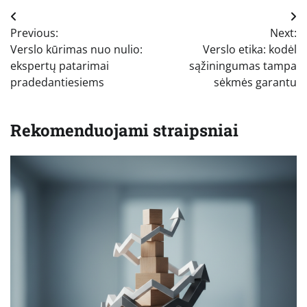
Navigacija
Previous:
Next:
tarp
Verslo kūrimas nuo nulio:
Verslo etika: kodėl
įrašų
ekspertų patarimai
sąžiningumas tampa
pradedantiesiems
sėkmės garantu
Rekomenduojami straipsniai