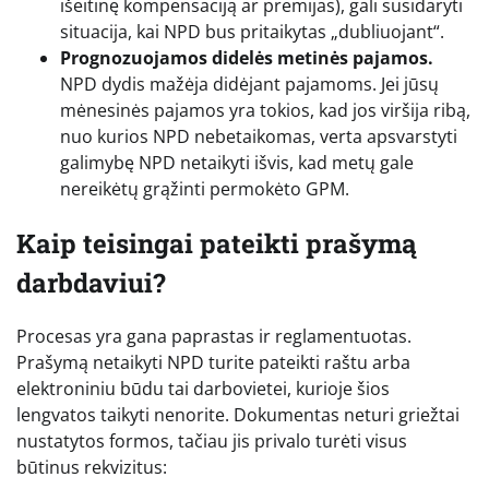
išeitinę kompensaciją ar premijas), gali susidaryti
situacija, kai NPD bus pritaikytas „dubliuojant“.
Prognozuojamos didelės metinės pajamos.
NPD dydis mažėja didėjant pajamoms. Jei jūsų
mėnesinės pajamos yra tokios, kad jos viršija ribą,
nuo kurios NPD nebetaikomas, verta apsvarstyti
galimybę NPD netaikyti išvis, kad metų gale
nereikėtų grąžinti permokėto GPM.
Kaip teisingai pateikti prašymą
darbdaviui?
Procesas yra gana paprastas ir reglamentuotas.
Prašymą netaikyti NPD turite pateikti raštu arba
elektroniniu būdu tai darbovietei, kurioje šios
lengvatos taikyti nenorite. Dokumentas neturi griežtai
nustatytos formos, tačiau jis privalo turėti visus
būtinus rekvizitus: