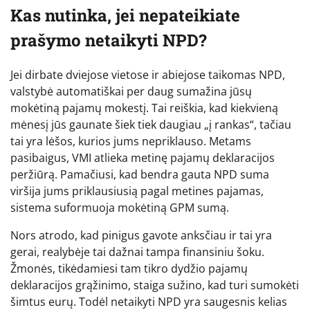
Kas nutinka, jei nepateikiate
prašymo netaikyti NPD?
Jei dirbate dviejose vietose ir abiejose taikomas NPD,
valstybė automatiškai per daug sumažina jūsų
mokėtiną pajamų mokestį. Tai reiškia, kad kiekvieną
mėnesį jūs gaunate šiek tiek daugiau „į rankas“, tačiau
tai yra lėšos, kurios jums nepriklauso. Metams
pasibaigus, VMI atlieka metinę pajamų deklaracijos
peržiūrą. Pamačiusi, kad bendra gauta NPD suma
viršija jums priklausiusią pagal metines pajamas,
sistema suformuoja mokėtiną GPM sumą.
Nors atrodo, kad pinigus gavote anksčiau ir tai yra
gerai, realybėje tai dažnai tampa finansiniu šoku.
Žmonės, tikėdamiesi tam tikro dydžio pajamų
deklaracijos grąžinimo, staiga sužino, kad turi sumokėti
šimtus eurų. Todėl netaikyti NPD yra saugesnis kelias