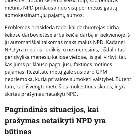
didesnės. Tačiau sistema veikia taip, kad bendras
metinis NPD priklauso nuo visų per metus gautų
apmokestinamųjų pajamų sumos.
Problemos prasideda tada, kai darbuotojas dirba
keliose darbovietėse arba keičia darbą ir kiekvienoje iš
jų automatiškai taikomas maksimalus NPD. Kadangi
NPD yra metinis rodiklis, o ne mėnesinis, „išdalintas“
per dvylika mėnesių keliose vietose, jis gali viršyti tai,
kas jums priklauso pagal jūsų faktines metines
pajamas. Rezultate metų gale susidaro GPM
nepriemoka, kurią privalote sumokėti valstybei. Būtent
tam, kad išvengtumėte šios mokestinės skolos, ir yra
skirtas prašymas netaikyti NPD.
Pagrindinės situacijos, kai
prašymas netaikyti NPD yra
būtinas