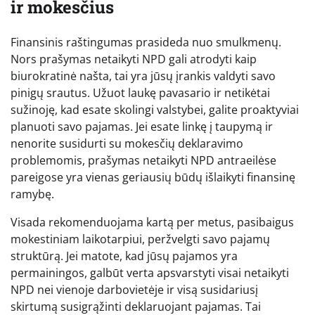
ir mokesčius
Finansinis raštingumas prasideda nuo smulkmenų.
Nors prašymas netaikyti NPD gali atrodyti kaip
biurokratinė našta, tai yra jūsų įrankis valdyti savo
pinigų srautus. Užuot laukę pavasario ir netikėtai
sužinoję, kad esate skolingi valstybei, galite proaktyviai
planuoti savo pajamas. Jei esate linkę į taupymą ir
nenorite susidurti su mokesčių deklaravimo
problemomis, prašymas netaikyti NPD antraeilėse
pareigose yra vienas geriausių būdų išlaikyti finansinę
ramybę.
Visada rekomenduojama kartą per metus, pasibaigus
mokestiniam laikotarpiui, peržvelgti savo pajamų
struktūrą. Jei matote, kad jūsų pajamos yra
permainingos, galbūt verta apsvarstyti visai netaikyti
NPD nei vienoje darbovietėje ir visą susidariusį
skirtumą susigrąžinti deklaruojant pajamas. Tai