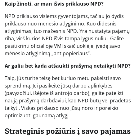
Kaip žinoti, ar man išvis priklauso NPD?
NPD priklauso visiems gyventojams, tačiau jo dydis
priklauso nuo mėnesio atlyginimo. Kuo didesnis
atlyginimas, tuo mažesnis NPD. Yra nustatyta pajamų
riba, virš kurios NPD išvis tampa lygus nuliui. Galite
pasitikrinti oficialioje VMI skaičiuoklėje, įvedę savo
mėnesio atlyginimą „ant popieriaus“.
Ar galiu bet kada atšaukti prašymą netaikyti NPD?
Taip, jūs turite teisę bet kuriuo metu pakeisti savo
sprendimą. Jei pasikeitė jūsų darbo aplinkybės
(pavyzdžiui, išėjote iš antrojo darbo), galite pateikti
naują prašymą darbdaviui, kad NPD būtų vėl pradėtas
taikyti. Viskas priklauso nuo jūsų noro ir poreikio
optimizuoti gaunamą atlygį.
Strateginis požiūris į savo pajamas