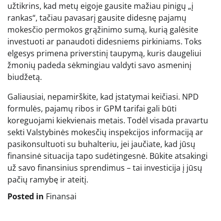
užtikrins, kad metų eigoje gausite mažiau pinigų „į
rankas“, tačiau pavasarį gausite didesnę pajamų
mokesčio permokos grąžinimo sumą, kurią galėsite
investuoti ar panaudoti didesniems pirkiniams. Toks
elgesys primena priverstinį taupymą, kuris daugeliui
žmonių padeda sėkmingiau valdyti savo asmeninį
biudžetą.
Galiausiai, nepamirškite, kad įstatymai keičiasi. NPD
formulės, pajamų ribos ir GPM tarifai gali būti
koreguojami kiekvienais metais. Todėl visada pravartu
sekti Valstybinės mokesčių inspekcijos informaciją ar
pasikonsultuoti su buhalteriu, jei jaučiate, kad jūsų
finansinė situacija tapo sudėtingesnė. Būkite atsakingi
už savo finansinius sprendimus – tai investicija į jūsų
pačių ramybę ir ateitį.
Posted in
Finansai