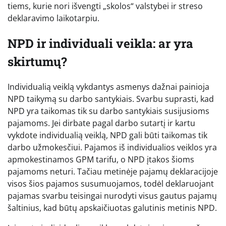
tiems, kurie nori išvengti „skolos“ valstybei ir streso
deklaravimo laikotarpiu.
NPD ir individuali veikla: ar yra
skirtumų?
Individualią veiklą vykdantys asmenys dažnai painioja
NPD taikymą su darbo santykiais. Svarbu suprasti, kad
NPD yra taikomas tik su darbo santykiais susijusioms
pajamoms. Jei dirbate pagal darbo sutartį ir kartu
vykdote individualią veiklą, NPD gali būti taikomas tik
darbo užmokesčiui. Pajamos iš individualios veiklos yra
apmokestinamos GPM tarifu, o NPD įtakos šioms
pajamoms neturi. Tačiau metinėje pajamų deklaracijoje
visos šios pajamos susumuojamos, todėl deklaruojant
pajamas svarbu teisingai nurodyti visus gautus pajamų
šaltinius, kad būtų apskaičiuotas galutinis metinis NPD.