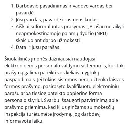
Darbdavio pavadinimas ir vadovo vardas bei
pavardė.
Jūsų vardas, pavardė ir asmens kodas.
Aiškiai suformuluotas prašymas: „Prašau netaikyti
neapmokestinamojo pajamų dydžio (NPD)
skaičiuojant darbo užmokestį“.
Data ir jūsų parašas.
Šiuolaikinės įmonės dažniausiai naudojasi
elektroninėmis personalo valdymo sistemomis, kur tokį
prašymą galima pateikti vos keliais mygtukų
paspaudimais. Jei tokios sistemos nėra, užtenka laisvos
formos prašymo, pasirašyto kvalifikuotu elektroniniu
parašu arba tiesiog pateikto popierine forma
personalo skyriui. Svarbu išsaugoti patvirtinimą apie
prašymo priėmimą, kad kilus ginčams su mokesčių
inspekcija turėtumėte įrodymą, jog darbdavį
informavote laiku.