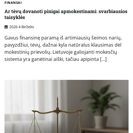
FINANSAI
Ar tėvų dovanoti pinigai apmokestinami: svarbiausios
taisyklės
2026 4 Birželio
Gavus finansinę paramą iš artimiausių šeimos narių,
pavyzdžiui, tėvų, dažnai kyla natūralus klausimas dėl
mokestinių prievolių. Lietuvoje galiojanti mokesčių
sistema yra ganėtinai aiški, tačiau apipinta […]