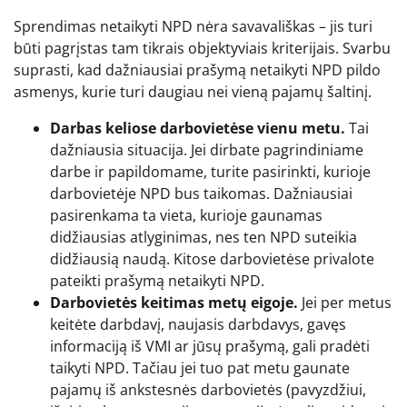
Sprendimas netaikyti NPD nėra savavališkas – jis turi
būti pagrįstas tam tikrais objektyviais kriterijais. Svarbu
suprasti, kad dažniausiai prašymą netaikyti NPD pildo
asmenys, kurie turi daugiau nei vieną pajamų šaltinį.
Darbas keliose darbovietėse vienu metu.
Tai
dažniausia situacija. Jei dirbate pagrindiniame
darbe ir papildomame, turite pasirinkti, kurioje
darbovietėje NPD bus taikomas. Dažniausiai
pasirenkama ta vieta, kurioje gaunamas
didžiausias atlyginimas, nes ten NPD suteikia
didžiausią naudą. Kitose darbovietėse privalote
pateikti prašymą netaikyti NPD.
Darbovietės keitimas metų eigoje.
Jei per metus
keitėte darbdavį, naujasis darbdavys, gavęs
informaciją iš VMI ar jūsų prašymą, gali pradėti
taikyti NPD. Tačiau jei tuo pat metu gaunate
pajamų iš ankstesnės darbovietės (pavyzdžiui,