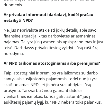
duomenis.
Ar privalau informuoti darbdavį, kodėl prašau
netaikyti NPD?
Ne, jūs neprivalote atskleisti jokių detalių apie savo
finansinę situaciją, kitas darbovietes ar asmenines
pajamas. Tai yra jūsų asmeninis apsisprendimas ir jūsų
teisė. Darbdavys privalo tiesiog vykdyti jūsų raštišką
nurodymą.
Ar NPD taikomas atostoginiams arba premijoms?
Taip, atostoginiai ir premijos yra laikomos su darbo
santykiais susijusiomis pajamomis, todėl nuo jų yra
skaičiuojamas NPD, jei jis nėra sustabdytas jūsų
prašymu. Tai svarbu žinoti gaunant dideles
vienkartines išmokas, kurios gali „išstumti“ jus į
aukštesnį pajamų lygį, kur NPD nebėra toks palankus.