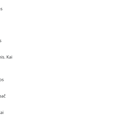
ms
s
is. Kai
ros
ypač
ai