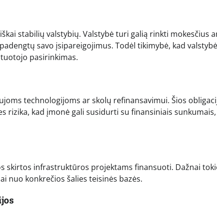
kai stabilių valstybių. Valstybė turi galią rinkti mokesčius 
ad padengtų savo įsipareigojimus. Todėl tikimybė, kad valstyb
stuotojo pasirinkimas.
aujoms technologijoms ar skolų refinansavimui. Šios obligaci
 rizika, kad įmonė gali susidurti su finansiniais sunkumais,
 jos skirtos infrastruktūros projektams finansuoti. Dažnai tok
ai nuo konkrečios šalies teisinės bazės.
ijos