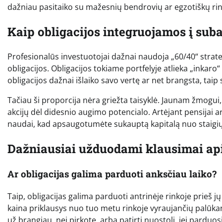
dažniau pasitaiko su mažesnių bendrovių ar egzotiškų rink
Kaip obligacijos integruojamos į suba
Profesionalūs investuotojai dažnai naudoja „60/40“ strate
obligacijos. Obligacijos tokiame portfelyje atlieka „inkaro
obligacijos dažnai išlaiko savo vertę ar net brangsta, tai
Tačiau ši proporcija nėra griežta taisyklė. Jaunam žmogui,
akcijų dėl didesnio augimo potencialo. Artėjant pensijai ar
naudai, kad apsaugotumėte sukauptą kapitalą nuo staigių
Dažniausiai užduodami klausimai api
Ar obligacijas galima parduoti anksčiau laiko?
Taip, obligacijas galima parduoti antrinėje rinkoje prieš 
kaina priklausys nuo tuo metu rinkoje vyraujančių palūkan
už brangiau, nei pirkote, arba patirti nuostolį, jei parduos