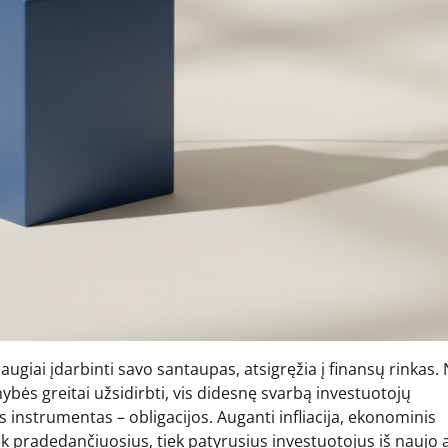
ugiai įdarbinti savo santaupas, atsigręžia į finansų rinkas.
ybės greitai užsidirbti, vis didesnę svarbą investuotojų
 instrumentas – obligacijos. Auganti infliacija, ekonominis
k pradedančiuosius, tiek patyrusius investuotojus iš naujo a