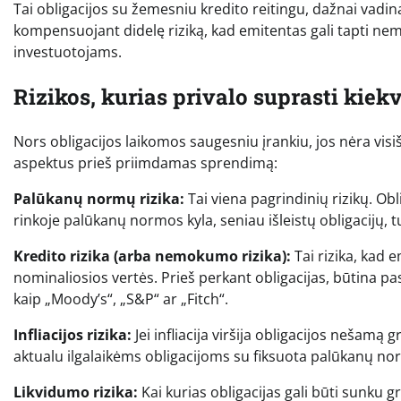
Tai obligacijos su žemesniu kredito reitingu, dažnai vadi
kompensuojant didelę riziką, kad emitentas gali tapti nem
investuotojams.
Rizikos, kurias privalo suprasti kiek
Nors obligacijos laikomos saugesniu įrankiu, jos nėra visišk
aspektus prieš priimdamas sprendimą:
Palūkanų normų rizika:
Tai viena pagrindinių rizikų. Ob
rinkoje palūkanų normos kyla, seniau išleistų obligacijų, 
Kredito rizika (arba nemokumo rizika):
Tai rizika, kad 
nominaliosios vertės. Prieš perkant obligacijas, būtina pas
kaip „Moody’s“, „S&P“ ar „Fitch“.
Infliacijos rizika:
Jei infliacija viršija obligacijos nešamą 
aktualu ilgalaikėms obligacijoms su fiksuota palūkanų no
Likvidumo rizika:
Kai kurias obligacijas gali būti sunku g