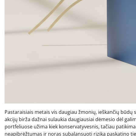
Pastaraisiais metais vis daugiau žmonių, ieškančių būdų sa
akcijų birža dažnai sulaukia daugiausiai dėmesio dėl galim
portfeliuose užima kiek konservatyvesnis, tačiau patikimas
neapibrėžtumas ir noras subalansuoti riziką paskatino tie