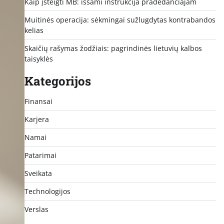
Kaip įsteigti MB: išsami instrukcija pradedančiajam
Muitinės operacija: sėkmingai sužlugdytas kontrabandos
kelias
Skaičių rašymas žodžiais: pagrindinės lietuvių kalbos
taisyklės
Kategorijos
Finansai
Karjera
Namai
Patarimai
Sveikata
Technologijos
Verslas