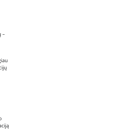
ų –
giau
cijų
o
ciją