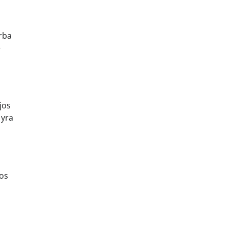
arba
ė
jos
 yra
ios