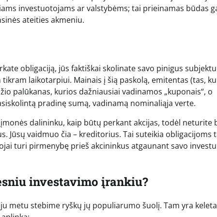
ciniams investuotojams ar valstybėms; tai prieinamas būdas g
sinės ateities akmeniu.
kate obligaciją, jūs faktiškai skolinate savo pinigus subjektui
tikram laikotarpiui. Mainais į šią paskolą, emitentas (tas, ku
ydžio palūkanas, kurios dažniausiai vadinamos „kuponais“, o
 pasiskolintą pradinę sumą, vadinamą nominaliąja verte.
 įmonės dalininku, kaip būtų perkant akcijas, todėl neturite 
s. Jūsų vaidmuo čia – kreditorius. Tai suteikia obligacijoms
ojai turi pirmenybę prieš akcininkus atgaunant savo invest
esniu investavimo įrankiu?
oju metu stebime ryškų jų populiarumo šuolį. Tam yra kelet