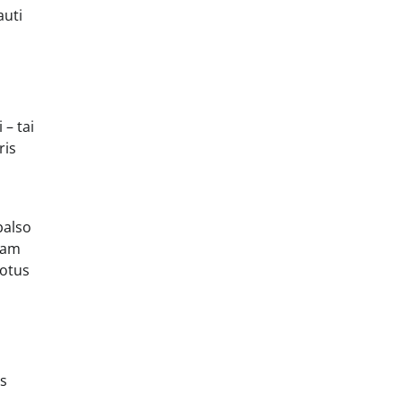
auti
 – tai
ris
balso
 tam
uotus
as