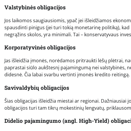
Valstybinės obligacijos
Jos laikomos saugiausiomis, ypač jei išleidžiamos ekonomiš
spausdinti pinigus (jei turi tokią monetarinę politiką), k
negrąžins skolos, yra minimali. Tai – konservatyvaus inve
Korporatyvinės obligacijos
Jas išleidžia įmonės, norėdamos pritraukti lėšų plėtrai, n
paprastai siūlo aukštesnį pajamingumą nei valstybinės, nes
didesnė. Čia labai svarbu vertinti įmonės kredito reitingą.
Savivaldybių obligacijos
Šias obligacijas išleidžia miestai ar regionai. Dažniausiai
obligacijos turi tam tikrų mokestinių lengvatų, priklausom
Didelio pajamingumo (angl. High-Yield) obligac