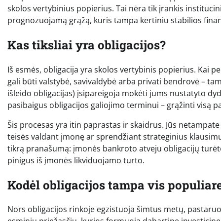
skolos vertybinius popierius. Tai nėra tik įrankis institu
prognozuojamą grąžą, kuris tampa kertiniu stabilios finan
Kas tiksliai yra obligacijos?
Iš esmės, obligacija yra skolos vertybinis popierius. Kai per
gali būti valstybė, savivaldybė arba privati bendrovė – tam 
išleido obligacijas) įsipareigoja mokėti jums nustatyto d
pasibaigus obligacijos galiojimo terminui – grąžinti visą
Šis procesas yra itin paprastas ir skaidrus. Jūs netampate
teisės valdant įmonę ar sprendžiant strateginius klausimu
tikrą pranašumą: įmonės bankroto atveju obligacijų turėt
pinigus iš įmonės likviduojamo turto.
Kodėl obligacijos tampa vis populiar
Nors obligacijos rinkoje egzistuoja šimtus metų, pastaru