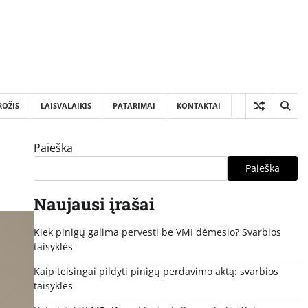
ROŽIS
LAISVALAIKIS
PATARIMAI
KONTAKTAI
Paieška
Paieška
Naujausi įrašai
Kiek pinigų galima pervesti be VMI dėmesio? Svarbios
taisyklės
Kaip teisingai pildyti pinigų perdavimo aktą: svarbios
taisyklės