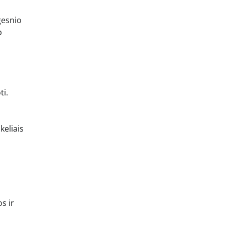
gesnio
p
ti.
keliais
s ir