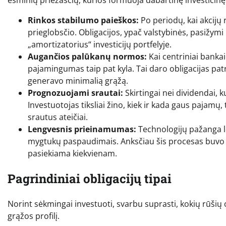
esminių priežasčių, kurios formuoja dabartinę investicinę
Rinkos stabilumo paieškos:
Po periodų, kai akcijų 
prieglobsčio. Obligacijos, ypač valstybinės, pasižymi
„amortizatorius“ investicijų portfelyje.
Augančios palūkanų normos:
Kai centriniai banka
pajamingumas taip pat kyla. Tai daro obligacijas pat
generavo minimalią grąžą.
Prognozuojami srautai:
Skirtingai nei dividendai, k
Investuotojas tiksliai žino, kiek ir kada gaus pajamų,
srautus ateičiai.
Lengvesnis prieinamumas:
Technologijų pažanga lei
mygtukų paspaudimais. Anksčiau šis procesas buvo su
pasiekiama kiekvienam.
Pagrindiniai obligacijų tipai
Norint sėkmingai investuoti, svarbu suprasti, kokių rūšių ob
grąžos profilį.