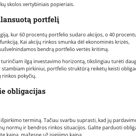
ų skolos vertybiniais popieriais.
lansuotą portfelį
giją, kur 60 procentų portfelio sudaro akcijos, o 40 procent
“ funkciją. Kai akcijų rinkos smunka dėl ekonominės krizės,
p sušvelnindamos bendrą portfelio vertės kritimą.
 turinčiam ilgą investavimo horizontą, tikslingiau turėti dau
 stambiam pirkiniui, portfelio struktūrą reikėtų keisti obliga
 rinkos pokyčių.
e obligacijas
jų išpirkimo terminą. Tačiau svarbu suprasti, kad jų pardavim
ų normų ir bendros rinkos situacijos. Galite parduoti obliga
ite kaina, mažesne už įsigijimo kainą.