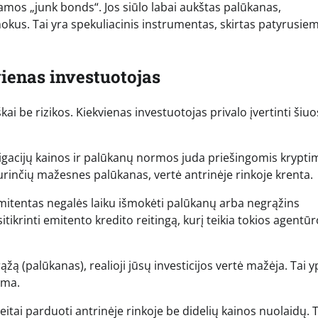
namos „junk bonds“. Jos siūlo labai aukštas palūkanas,
okus. Tai yra spekuliacinis instrumentas, skirtas patyrusie
vienas investuotojas
ai be rizikos. Kiekvienas investuotojas privalo įvertinti šiuo
ligacijų kainos ir palūkanų normos juda priešingomis kryptim
turinčių mažesnes palūkanas, vertė antrinėje rinkoje krenta.
emitentas negalės laiku išmokėti palūkanų arba negrąžins
itikrinti emitento kredito reitingą, kurį teikia tokios agentū
grąžą (palūkanas), realioji jūsų investicijos vertė mažėja. Tai 
rma.
reitai parduoti antrinėje rinkoje be didelių kainos nuolaidų. T