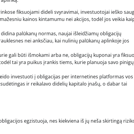
 aplinką:
rinkose fiksuojami dideli svyravimai, investuotojai ieško sau
 mažesniu kainos kintamumu nei akcijos, todėl jos veikia kai
i didina palūkanų normas, naujai išleidžiamų obligacijų
rauklesnes nei anksčiau, kai nulinių palūkanų aplinkoje jos
urie gali būti išmokami arba ne, obligacijų kuponai yra fiksuo
 todėl tai yra puikus įrankis tiems, kurie planuoja savo pinigų
do investuoti į obligacijas per internetines platformas vos 
dėtingas ir reikalavo didelių kapitalo įnašų, o dabar tai
ligacijos egzistuoja, nes kiekviena iš jų neša skirtingą riziko