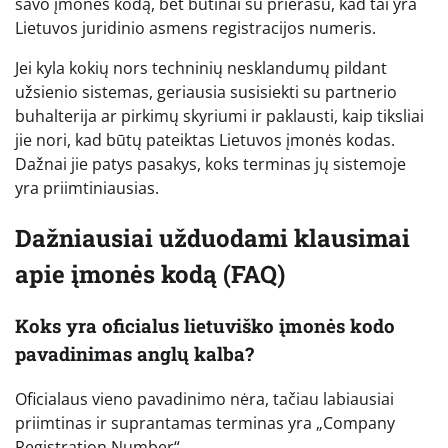
savo įmonės kodą, bet būtinai su prierašu, kad tai yra
Lietuvos juridinio asmens registracijos numeris.
Jei kyla kokių nors techninių nesklandumų pildant
užsienio sistemas, geriausia susisiekti su partnerio
buhalterija ar pirkimų skyriumi ir paklausti, kaip tiksliai
jie nori, kad būtų pateiktas Lietuvos įmonės kodas.
Dažnai jie patys pasakys, koks terminas jų sistemoje
yra priimtiniausias.
Dažniausiai užduodami klausimai
apie įmonės kodą (FAQ)
Koks yra oficialus lietuviško įmonės kodo
pavadinimas anglų kalba?
Oficialaus vieno pavadinimo nėra, tačiau labiausiai
priimtinas ir suprantamas terminas yra „Company
Registration Number“.