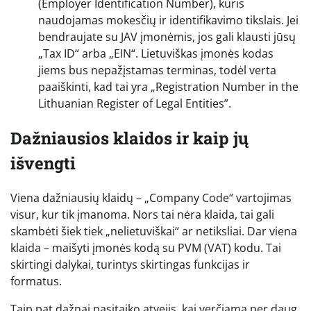
(Employer Identification Number), kuris
naudojamas mokesčių ir identifikavimo tikslais. Jei
bendraujate su JAV įmonėmis, jos gali klausti jūsų
„Tax ID“ arba „EIN“. Lietuviškas įmonės kodas
jiems bus nepažįstamas terminas, todėl verta
paaiškinti, kad tai yra „Registration Number in the
Lithuanian Register of Legal Entities”.
Dažniausios klaidos ir kaip jų
išvengti
Viena dažniausių klaidų – „Company Code“ vartojimas
visur, kur tik įmanoma. Nors tai nėra klaida, tai gali
skambėti šiek tiek „nelietuviškai“ ar netiksliai. Dar viena
klaida – maišyti įmonės kodą su PVM (VAT) kodu. Tai
skirtingi dalykai, turintys skirtingas funkcijas ir
formatus.
Taip pat dažnai pasitaiko atvejis, kai verčiama per daug