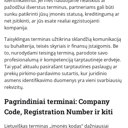
identifikavimui. Jei mes naudojame neaiškius ar
pažodžiui išverstus terminus, partneriams gali būti
sunku patikrinti jūsų įmonės statusą, kreditingumą ar
net įsitikinti, ar jūs esate realiai egzistuojanti
kompanija.
Taisyklingas terminas užtikrina sklandžią komunikaciją
su buhalterija, teisės skyriais ir finansų įstaigomis. Be
to, nurodydami teisingą terminą, parodote savo
profesionalumą ir kompetenciją tarptautinėje erdvėje.
Tai ypač aktualu pasirašant tarptautines paslaugų ar
prekių pirkimo-pardavimo sutartis, kur juridinio
asmens identifikavimo duomenys yra vieni svarbiausių
rekvizitų.
Pagrindiniai terminai: Company
Code, Registration Number ir kiti
Lietuviškas terminas „įmonės kodas“ dažniausiai