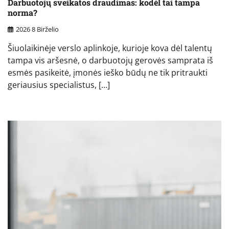
Darbuotojų sveikatos draudimas: kodėl tai tampa
norma?
2026 8 Birželio
Šiuolaikinėje verslo aplinkoje, kurioje kova dėl talentų
tampa vis aršesnė, o darbuotojų gerovės samprata iš
esmės pasikeitė, įmonės ieško būdų ne tik pritraukti
geriausius specialistus, […]