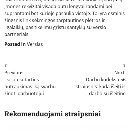
įmonės rekvizitai visada būtų lengvai randami bei
suprantami bet kurioje pasaulio vietoje. Tai yra esminis
žingsnis link sėkmingos tarptautinės plėtros ir
ilgalaikių, pasitikėjimu grįstų santykių su verslo
partneriais.
Posted in
Verslas
Navigacija
Previous:
Next:
tarp
Darbo sutarties
Darbo kodekso 56
įrašų
nutraukimas: ką svarbu
straipsnis: kada išeiti iš
žinoti darbuotojui
darbo su išeitine
Rekomenduojami straipsniai