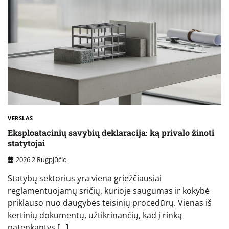
VERSLAS
Eksploatacinių savybių deklaracija: ką privalo žinoti
statytojai
2026 2 Rugpjūčio
Statybų sektorius yra viena griežčiausiai
reglamentuojamų sričių, kurioje saugumas ir kokybė
priklauso nuo daugybės teisinių procedūrų. Vienas iš
kertinių dokumentų, užtikrinančių, kad į rinką
patenkantys […]