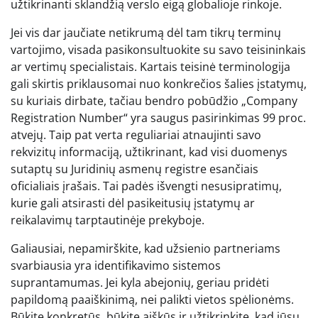
užtikrinanti sklandžią verslo eigą globalioje rinkoje.
Jei vis dar jaučiate netikrumą dėl tam tikrų terminų
vartojimo, visada pasikonsultuokite su savo teisininkais
ar vertimų specialistais. Kartais teisinė terminologija
gali skirtis priklausomai nuo konkrečios šalies įstatymų,
su kuriais dirbate, tačiau bendro pobūdžio „Company
Registration Number“ yra saugus pasirinkimas 99 proc.
atvejų. Taip pat verta reguliariai atnaujinti savo
rekvizitų informaciją, užtikrinant, kad visi duomenys
sutaptų su Juridinių asmenų registre esančiais
oficialiais įrašais. Tai padės išvengti nesusipratimų,
kurie gali atsirasti dėl pasikeitusių įstatymų ar
reikalavimų tarptautinėje prekyboje.
Galiausiai, nepamirškite, kad užsienio partneriams
svarbiausia yra identifikavimo sistemos
suprantamumas. Jei kyla abejonių, geriau pridėti
papildomą paaiškinimą, nei palikti vietos spėlionėms.
Būkite konkretūs, būkite aiškūs ir užtikrinkite, kad jūsų