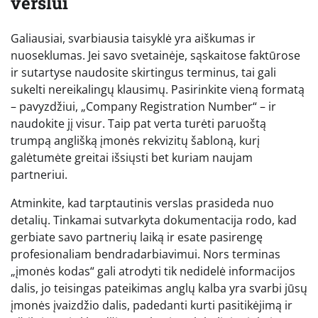
verslui
Galiausiai, svarbiausia taisyklė yra aiškumas ir
nuoseklumas. Jei savo svetainėje, sąskaitose faktūrose
ir sutartyse naudosite skirtingus terminus, tai gali
sukelti nereikalingų klausimų. Pasirinkite vieną formatą
– pavyzdžiui, „Company Registration Number“ – ir
naudokite jį visur. Taip pat verta turėti paruoštą
trumpą anglišką įmonės rekvizitų šabloną, kurį
galėtumėte greitai išsiųsti bet kuriam naujam
partneriui.
Atminkite, kad tarptautinis verslas prasideda nuo
detalių. Tinkamai sutvarkyta dokumentacija rodo, kad
gerbiate savo partnerių laiką ir esate pasirengę
profesionaliam bendradarbiavimui. Nors terminas
„įmonės kodas“ gali atrodyti tik nedidelė informacijos
dalis, jo teisingas pateikimas anglų kalba yra svarbi jūsų
įmonės įvaizdžio dalis, padedanti kurti pasitikėjimą ir