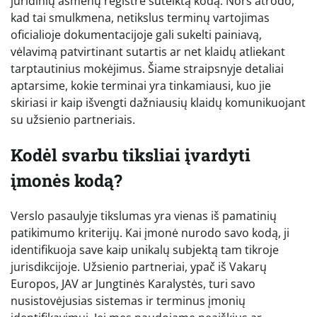
juridinių asmenų registre suteiktą kodą. Nors atrodo,
kad tai smulkmena, netikslus terminų vartojimas
oficialioje dokumentacijoje gali sukelti painiavą,
vėlavimą patvirtinant sutartis ar net klaidų atliekant
tarptautinius mokėjimus. Šiame straipsnyje detaliai
aptarsime, kokie terminai yra tinkamiausi, kuo jie
skiriasi ir kaip išvengti dažniausių klaidų komunikuojant
su užsienio partneriais.
Kodėl svarbu tiksliai įvardyti
įmonės kodą?
Verslo pasaulyje tikslumas yra vienas iš pamatinių
patikimumo kriterijų. Kai įmonė nurodo savo kodą, ji
identifikuoja save kaip unikalų subjektą tam tikroje
jurisdikcijoje. Užsienio partneriai, ypač iš Vakarų
Europos, JAV ar Jungtinės Karalystės, turi savo
nusistovėjusias sistemas ir terminus įmonių