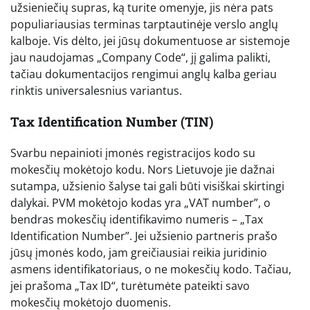
užsieniečių supras, ką turite omenyje, jis nėra pats
populiariausias terminas tarptautinėje verslo anglų
kalboje. Vis dėlto, jei jūsų dokumentuose ar sistemoje
jau naudojamas „Company Code“, jį galima palikti,
tačiau dokumentacijos rengimui anglų kalba geriau
rinktis universalesnius variantus.
Tax Identification Number (TIN)
Svarbu nepainioti įmonės registracijos kodo su
mokesčių mokėtojo kodu. Nors Lietuvoje jie dažnai
sutampa, užsienio šalyse tai gali būti visiškai skirtingi
dalykai. PVM mokėtojo kodas yra „VAT number”, o
bendras mokesčių identifikavimo numeris – „Tax
Identification Number”. Jei užsienio partneris prašo
jūsų įmonės kodo, jam greičiausiai reikia juridinio
asmens identifikatoriaus, o ne mokesčių kodo. Tačiau,
jei prašoma „Tax ID“, turėtumėte pateikti savo
mokesčių mokėtojo duomenis.