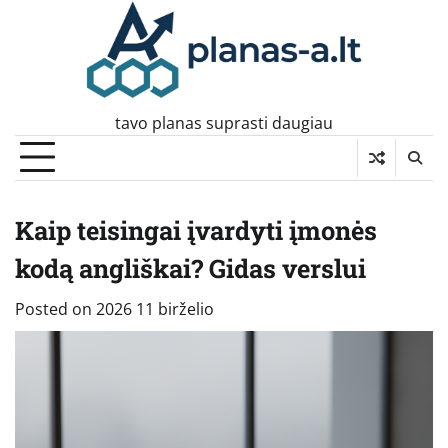
Skip
to
content
tavo planas suprasti daugiau
Kaip teisingai įvardyti įmonės
kodą angliškai? Gidas verslui
Posted on
2026 11 birželio