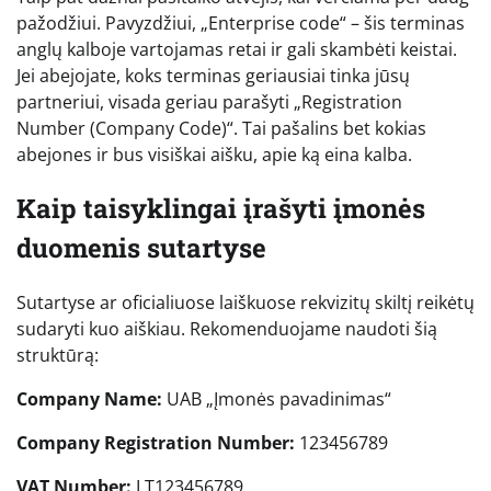
pažodžiui. Pavyzdžiui, „Enterprise code“ – šis terminas
anglų kalboje vartojamas retai ir gali skambėti keistai.
Jei abejojate, koks terminas geriausiai tinka jūsų
partneriui, visada geriau parašyti „Registration
Number (Company Code)“. Tai pašalins bet kokias
abejones ir bus visiškai aišku, apie ką eina kalba.
Kaip taisyklingai įrašyti įmonės
duomenis sutartyse
Sutartyse ar oficialiuose laiškuose rekvizitų skiltį reikėtų
sudaryti kuo aiškiau. Rekomenduojame naudoti šią
struktūrą:
Company Name:
UAB „Įmonės pavadinimas“
Company Registration Number:
123456789
VAT Number:
LT123456789