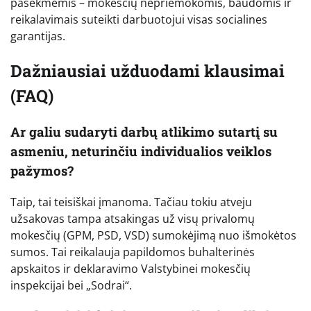
pasekmėmis – mokesčių nepriemokomis, baudomis ir
reikalavimais suteikti darbuotojui visas socialines
garantijas.
Dažniausiai užduodami klausimai
(FAQ)
Ar galiu sudaryti darbų atlikimo sutartį su
asmeniu, neturinčiu individualios veiklos
pažymos?
Taip, tai teisiškai įmanoma. Tačiau tokiu atveju
užsakovas tampa atsakingas už visų privalomų
mokesčių (GPM, PSD, VSD) sumokėjimą nuo išmokėtos
sumos. Tai reikalauja papildomos buhalterinės
apskaitos ir deklaravimo Valstybinei mokesčių
inspekcijai bei „Sodrai“.