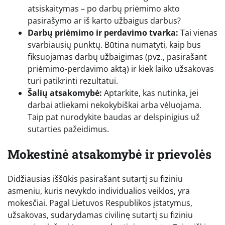
atsiskaitymas – po darbų priėmimo akto
pasirašymo ar iš karto užbaigus darbus?
Darbų priėmimo ir perdavimo tvarka:
Tai vienas
svarbiausių punktų. Būtina numatyti, kaip bus
fiksuojamas darbų užbaigimas (pvz., pasirašant
priėmimo-perdavimo aktą) ir kiek laiko užsakovas
turi patikrinti rezultatui.
Šalių atsakomybė:
Aptarkite, kas nutinka, jei
darbai atliekami nekokybiškai arba vėluojama.
Taip pat nurodykite baudas ar delspinigius už
sutarties pažeidimus.
Mokestinė atsakomybė ir prievolės
Didžiausias iššūkis pasirašant sutartį su fiziniu
asmeniu, kuris nevykdo individualios veiklos, yra
mokesčiai. Pagal Lietuvos Respublikos įstatymus,
užsakovas, sudarydamas civilinę sutartį su fiziniu