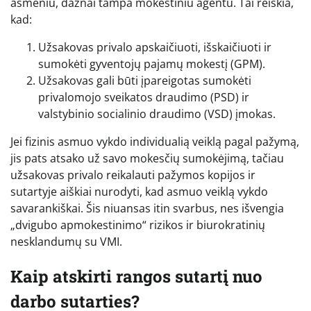
asmeniu, dažnai tampa mokestiniu agentu. Tai reiškia,
kad:
Užsakovas privalo apskaičiuoti, išskaičiuoti ir
sumokėti gyventojų pajamų mokestį (GPM).
Užsakovas gali būti įpareigotas sumokėti
privalomojo sveikatos draudimo (PSD) ir
valstybinio socialinio draudimo (VSD) įmokas.
Jei fizinis asmuo vykdo individualią veiklą pagal pažymą,
jis pats atsako už savo mokesčių sumokėjimą, tačiau
užsakovas privalo reikalauti pažymos kopijos ir
sutartyje aiškiai nurodyti, kad asmuo veiklą vykdo
savarankiškai. Šis niuansas itin svarbus, nes išvengia
„dvigubo apmokestinimo“ rizikos ir biurokratinių
nesklandumų su VMI.
Kaip atskirti rangos sutartį nuo
darbo sutarties?