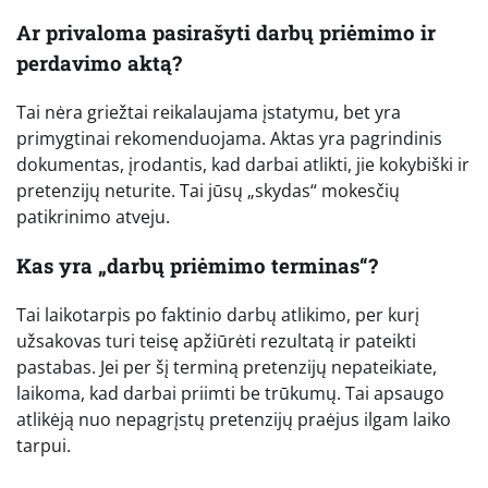
Ar privaloma pasirašyti darbų priėmimo ir
perdavimo aktą?
Tai nėra griežtai reikalaujama įstatymu, bet yra
primygtinai rekomenduojama. Aktas yra pagrindinis
dokumentas, įrodantis, kad darbai atlikti, jie kokybiški ir
pretenzijų neturite. Tai jūsų „skydas“ mokesčių
patikrinimo atveju.
Kas yra „darbų priėmimo terminas“?
Tai laikotarpis po faktinio darbų atlikimo, per kurį
užsakovas turi teisę apžiūrėti rezultatą ir pateikti
pastabas. Jei per šį terminą pretenzijų nepateikiate,
laikoma, kad darbai priimti be trūkumų. Tai apsaugo
atlikėją nuo nepagrįstų pretenzijų praėjus ilgam laiko
tarpui.