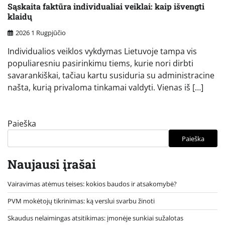
Sąskaita faktūra individualiai veiklai: kaip išvengti
klaidų
2026 1 Rugpjūčio
Individualios veiklos vykdymas Lietuvoje tampa vis
populiaresniu pasirinkimu tiems, kurie nori dirbti
savarankiškai, tačiau kartu susiduria su administracine
našta, kurią privaloma tinkamai valdyti. Vienas iš […]
Paieška
Paieška
Naujausi įrašai
Vairavimas atėmus teises: kokios baudos ir atsakomybė?
PVM mokėtojų tikrinimas: ką verslui svarbu žinoti
Skaudus nelaimingas atsitikimas: įmonėje sunkiai sužalotas