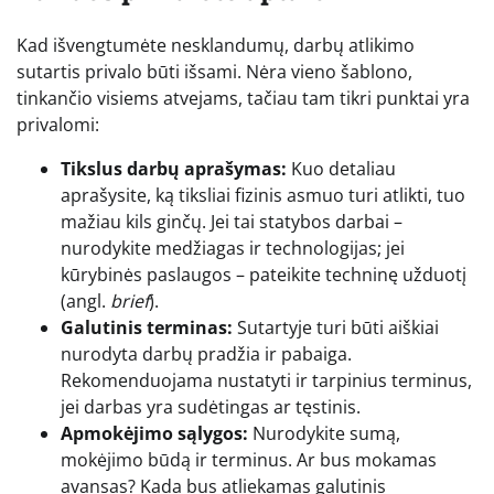
Kad išvengtumėte nesklandumų, darbų atlikimo
sutartis privalo būti išsami. Nėra vieno šablono,
tinkančio visiems atvejams, tačiau tam tikri punktai yra
privalomi:
Tikslus darbų aprašymas:
Kuo detaliau
aprašysite, ką tiksliai fizinis asmuo turi atlikti, tuo
mažiau kils ginčų. Jei tai statybos darbai –
nurodykite medžiagas ir technologijas; jei
kūrybinės paslaugos – pateikite techninę užduotį
(angl.
brief
).
Galutinis terminas:
Sutartyje turi būti aiškiai
nurodyta darbų pradžia ir pabaiga.
Rekomenduojama nustatyti ir tarpinius terminus,
jei darbas yra sudėtingas ar tęstinis.
Apmokėjimo sąlygos:
Nurodykite sumą,
mokėjimo būdą ir terminus. Ar bus mokamas
avansas? Kada bus atliekamas galutinis