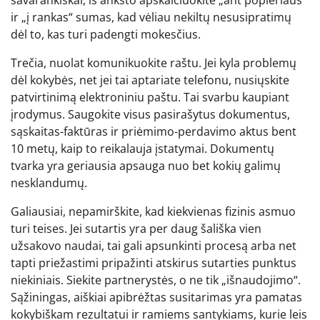
savarankiškai, iš anksto apskaičiuokite „ant popieriaus“
ir „į rankas“ sumas, kad vėliau nekiltų nesusipratimų
dėl to, kas turi padengti mokesčius.
Trečia, nuolat komunikuokite raštu. Jei kyla problemų
dėl kokybės, net jei tai aptariate telefonu, nusiųskite
patvirtinimą elektroniniu paštu. Tai svarbu kaupiant
įrodymus. Saugokite visus pasirašytus dokumentus,
sąskaitas-faktūras ir priėmimo-perdavimo aktus bent
10 metų, kaip to reikalauja įstatymai. Dokumentų
tvarka yra geriausia apsauga nuo bet kokių galimų
nesklandumų.
Galiausiai, nepamirškite, kad kiekvienas fizinis asmuo
turi teises. Jei sutartis yra per daug šališka vien
užsakovo naudai, tai gali apsunkinti procesą arba net
tapti priežastimi pripažinti atskirus sutarties punktus
niekiniais. Siekite partnerystės, o ne tik „išnaudojimo“.
Sąžiningas, aiškiai apibrėžtas susitarimas yra pamatas
kokybiškam rezultatui ir ramiems santykiams, kurie leis