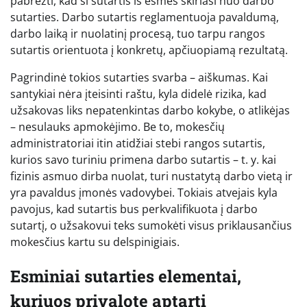
pabrėžti, kad ši sutartis iš esmės skiriasi nuo darbo
sutarties. Darbo sutartis reglamentuoja pavaldumą,
darbo laiką ir nuolatinį procesą, tuo tarpu rangos
sutartis orientuota į konkretų, apčiuopiamą rezultatą.
Pagrindinė tokios sutarties svarba – aiškumas. Kai
santykiai nėra įteisinti raštu, kyla didelė rizika, kad
užsakovas liks nepatenkintas darbo kokybe, o atlikėjas
– nesulauks apmokėjimo. Be to, mokesčių
administratoriai itin atidžiai stebi rangos sutartis,
kurios savo turiniu primena darbo sutartis – t. y. kai
fizinis asmuo dirba nuolat, turi nustatytą darbo vietą ir
yra pavaldus įmonės vadovybei. Tokiais atvejais kyla
pavojus, kad sutartis bus perkvalifikuota į darbo
sutartį, o užsakovui teks sumokėti visus priklausančius
mokesčius kartu su delspinigiais.
Esminiai sutarties elementai,
kuriuos privalote aptarti