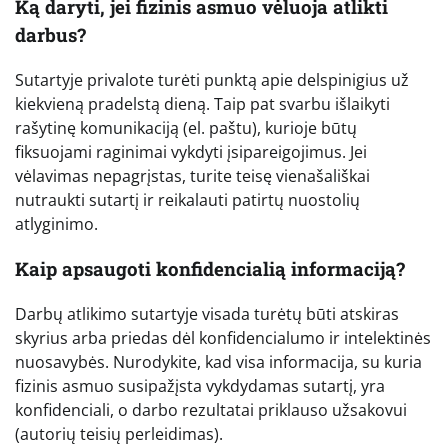
Ką daryti, jei fizinis asmuo vėluoja atlikti
darbus?
Sutartyje privalote turėti punktą apie delspinigius už
kiekvieną pradelstą dieną. Taip pat svarbu išlaikyti
rašytinę komunikaciją (el. paštu), kurioje būtų
fiksuojami raginimai vykdyti įsipareigojimus. Jei
vėlavimas nepagrįstas, turite teisę vienašališkai
nutraukti sutartį ir reikalauti patirtų nuostolių
atlyginimo.
Kaip apsaugoti konfidencialią informaciją?
Darbų atlikimo sutartyje visada turėtų būti atskiras
skyrius arba priedas dėl konfidencialumo ir intelektinės
nuosavybės. Nurodykite, kad visa informacija, su kuria
fizinis asmuo susipažįsta vykdydamas sutartį, yra
konfidenciali, o darbo rezultatai priklauso užsakovui
(autorių teisių perleidimas).