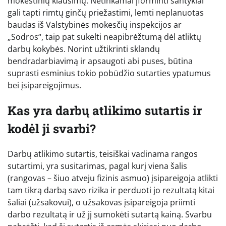
mokestinių klausimų. Netinkamai įforminti santykiai
gali tapti rimtų ginčų priežastimi, lemti neplanuotas
baudas iš Valstybinės mokesčių inspekcijos ar
„Sodros“, taip pat sukelti neapibrėžtumą dėl atliktų
darbų kokybės. Norint užtikrinti sklandų
bendradarbiavimą ir apsaugoti abi puses, būtina
suprasti esminius tokio pobūdžio sutarties ypatumus
bei įsipareigojimus.
Kas yra darbų atlikimo sutartis ir
kodėl ji svarbi?
Darbų atlikimo sutartis, teisiškai vadinama rangos
sutartimi, yra susitarimas, pagal kurį viena šalis
(rangovas – šiuo atveju fizinis asmuo) įsipareigoja atlikti
tam tikrą darbą savo rizika ir perduoti jo rezultatą kitai
šaliai (užsakovui), o užsakovas įsipareigoja priimti
darbo rezultatą ir už jį sumokėti sutartą kainą. Svarbu