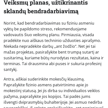
Veiksmų planas, užtikrinantis
sklandų bendradarbiavimą
Norint, kad bendradarbiavimas su fiziniu asmeniu
vyktų be papildomo streso, rekomenduojame
vadovautis šiuo veiksmų planu. Pirmiausia, visada
pradėkite nuo aiškaus techninio užduoties aprašymo.
Niekada nepradėkite darbų „ant žodžio“. Net jei tai
mažas projektas, pasirašykite bent trumpą sutartį ar
susitarimą, kuriame būtų nurodytas rezultatas, kaina ir
terminas. Tai drausmina abi puses ir sukuria profesinį
santykį.
Antra, aiškiai suderinkite mokesčių klausimą.
Paprašykite fizinio asmens patvirtinimo apie jo
mokestinį statusą. Jei jis dirba su individualios veiklos
pažyma, paprašykite jos kopijos. Tai padės jums
išvengti dviprasmybių buhalterijoje. Jei asmuo nedirba