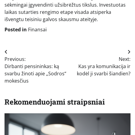
sėkmingai įgyvendinti užsibrėžtus tikslus. Investuotas
laikas sutarties rengimo etape visada atsiperka
išvengtu teisiniu galvos skausmu ateityje.
Posted in
Finansai
Navigacija
Previous:
Next:
tarp
Dirbanti pensininkas: ką
Kas yra komunikacija ir
įrašų
svarbu žinoti apie „Sodros“
kodėl ji svarbi šiandien?
mokesčius
Rekomenduojami straipsniai