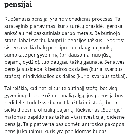
pensijai
Ruošimasis pensijai yra ne vienadienis procesas. Tai
strateginis planavimas, kuris turėtų prasidėti gerokai
anksčiau nei paskutiniais darbo metais. Be būtinojo
stažo, labai svarbu kaupti ir pensijos taškus. „Sodros“
sistema veikia balų principu: kuo daugiau įmokų
sumokate per gyvenimą (priklausomai nuo jūsų
pajamų dydžio), tuo daugiau taškų gaunate. Senatvės
pensija susideda iš bendrosios dalies (kuriai svarbus
stažas) ir individualiosios dalies (kuriai svarbūs taškai).
Tai reiškia, kad net jei turite būtinąjį stažą, bet visą
gyvenimą dirbote už minimalią algą, jūsų pensija bus
nedidelė. Todėl svarbu ne tik užtikrinti stažą, bet ir
siekti didesnių oficialių pajamų. Kiekvienas „Sodroje“
matomas papildomas taškas – tai investicija į didesnę
pensiją. Taip pat verta pasidomėti antrosios pakopos
pensijų kaupimu, kuris yra papildomas būdas