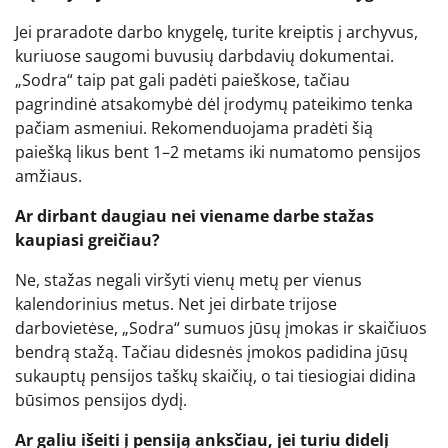
Jei praradote darbo knygelę, turite kreiptis į archyvus,
kuriuose saugomi buvusių darbdavių dokumentai.
„Sodra“ taip pat gali padėti paieškose, tačiau
pagrindinė atsakomybė dėl įrodymų pateikimo tenka
pačiam asmeniui. Rekomenduojama pradėti šią
paiešką likus bent 1–2 metams iki numatomo pensijos
amžiaus.
Ar dirbant daugiau nei viename darbe stažas
kaupiasi greičiau?
Ne, stažas negali viršyti vienų metų per vienus
kalendorinius metus. Net jei dirbate trijose
darbovietėse, „Sodra“ sumuos jūsų įmokas ir skaičiuos
bendrą stažą. Tačiau didesnės įmokos padidina jūsų
sukauptų pensijos taškų skaičių, o tai tiesiogiai didina
būsimos pensijos dydį.
Ar galiu išeiti į pensiją anksčiau, jei turiu didelį