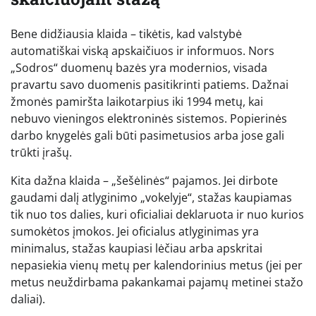
Bene didžiausia klaida – tikėtis, kad valstybė
automatiškai viską apskaičiuos ir informuos. Nors
„Sodros“ duomenų bazės yra modernios, visada
pravartu savo duomenis pasitikrinti patiems. Dažnai
žmonės pamiršta laikotarpius iki 1994 metų, kai
nebuvo vieningos elektroninės sistemos. Popierinės
darbo knygelės gali būti pasimetusios arba jose gali
trūkti įrašų.
Kita dažna klaida – „šešėlinės“ pajamos. Jei dirbote
gaudami dalį atlyginimo „vokelyje“, stažas kaupiamas
tik nuo tos dalies, kuri oficialiai deklaruota ir nuo kurios
sumokėtos įmokos. Jei oficialus atlyginimas yra
minimalus, stažas kaupiasi lėčiau arba apskritai
nepasiekia vienų metų per kalendorinius metus (jei per
metus neuždirbama pakankamai pajamų metinei stažo
daliai).