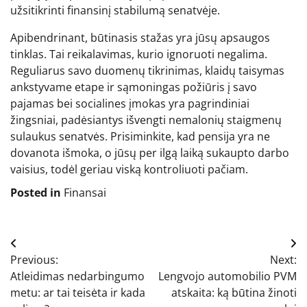
užsitikrinti finansinį stabilumą senatvėje.
Apibendrinant, būtinasis stažas yra jūsų apsaugos
tinklas. Tai reikalavimas, kurio ignoruoti negalima.
Reguliarus savo duomenų tikrinimas, klaidų taisymas
ankstyvame etape ir sąmoningas požiūris į savo
pajamas bei socialines įmokas yra pagrindiniai
žingsniai, padėsiantys išvengti nemalonių staigmenų
sulaukus senatvės. Prisiminkite, kad pensija yra ne
dovanota išmoka, o jūsų per ilgą laiką sukaupto darbo
vaisius, todėl geriau viską kontroliuoti pačiam.
Posted in
Finansai
Navigacija
Previous:
Next:
tarp
Atleidimas nedarbingumo
Lengvojo automobilio PVM
įrašų
metu: ar tai teisėta ir kada
atskaita: ką būtina žinoti