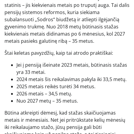
statinis – jis kiekvienais metais po truputį auga. Tai dalis
pensijų sistemos reformos, kuria siekiama
subalansuoti „Sodros“ biudžetą ir atliepti ilgėjančią
gyvenimo trukmę. Nuo 2018 metų būtinasis stažas
kiekvienais metais didinamas po 6 mėnesius, kol 2027
metais pasieks galutinę ribą – 35 metus.
Štai keletas pavyzdžių, kaip tai atrodo praktiškai:
Jei į pensiją išeinate 2023 metais, būtinasis stažas
yra 33 metai.
2024 metais šis reikalavimas pakyla iki 33,5 metų.
2025 metais reikės turėti 34 metus.
2026 metais – 34,5 metų.
Nuo 2027 metų – 35 metus.
Būtina atkreipti dėmesį, kad stažas skaičiuojamas
metais ir mėnesiais. Net jei pritrūkstate kelių mėnesių
iki reikalaujamo stažo, jūsų pensija gali būti