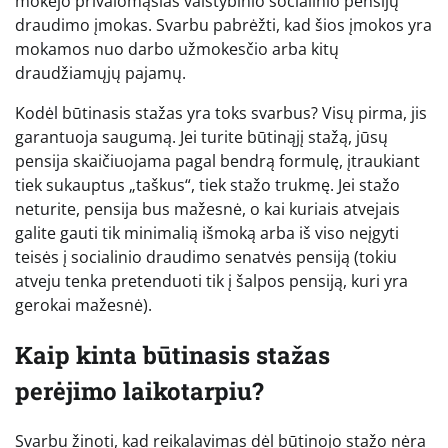
mokėjo privalomąsias valstybinio socialinio pensijų
draudimo įmokas. Svarbu pabrėžti, kad šios įmokos yra
mokamos nuo darbo užmokesčio arba kitų
draudžiamųjų pajamų.
Kodėl būtinasis stažas yra toks svarbus? Visų pirma, jis
garantuoja saugumą. Jei turite būtinąjį stažą, jūsų
pensija skaičiuojama pagal bendrą formulę, įtraukiant
tiek sukauptus „taškus“, tiek stažo trukmę. Jei stažo
neturite, pensija bus mažesnė, o kai kuriais atvejais
galite gauti tik minimalią išmoką arba iš viso neįgyti
teisės į socialinio draudimo senatvės pensiją (tokiu
atveju tenka pretenduoti tik į šalpos pensiją, kuri yra
gerokai mažesnė).
Kaip kinta būtinasis stažas
perėjimo laikotarpiu?
Svarbu žinoti, kad reikalavimas dėl būtinojo stažo nėra