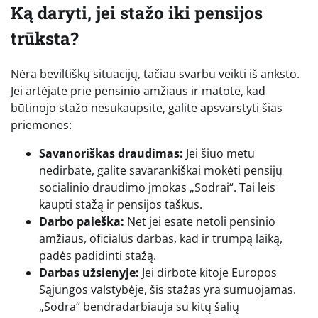
Ką daryti, jei stažo iki pensijos
trūksta?
Nėra beviltiškų situacijų, tačiau svarbu veikti iš anksto.
Jei artėjate prie pensinio amžiaus ir matote, kad
būtinojo stažo nesukaupsite, galite apsvarstyti šias
priemones:
Savanoriškas draudimas:
Jei šiuo metu
nedirbate, galite savarankiškai mokėti pensijų
socialinio draudimo įmokas „Sodrai“. Tai leis
kaupti stažą ir pensijos taškus.
Darbo paieška:
Net jei esate netoli pensinio
amžiaus, oficialus darbas, kad ir trumpą laiką,
padės padidinti stažą.
Darbas užsienyje:
Jei dirbote kitoje Europos
Sąjungos valstybėje, šis stažas yra sumuojamas.
„Sodra“ bendradarbiauja su kitų šalių