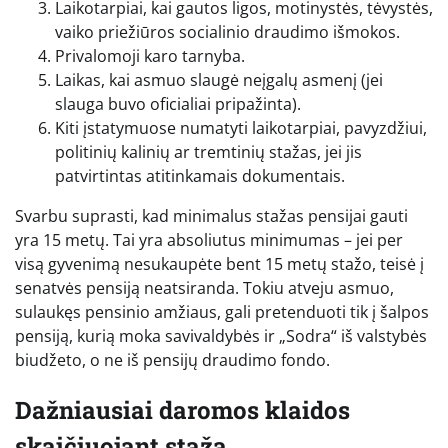
Laikotarpiai, kai gautos ligos, motinystės, tėvystės,
vaiko priežiūros socialinio draudimo išmokos.
Privalomoji karo tarnyba.
Laikas, kai asmuo slaugė neįgalų asmenį (jei
slauga buvo oficialiai pripažinta).
Kiti įstatymuose numatyti laikotarpiai, pavyzdžiui,
politinių kalinių ar tremtinių stažas, jei jis
patvirtintas atitinkamais dokumentais.
Svarbu suprasti, kad minimalus stažas pensijai gauti
yra 15 metų. Tai yra absoliutus minimumas – jei per
visą gyvenimą nesukaupėte bent 15 metų stažo, teisė į
senatvės pensiją neatsiranda. Tokiu atveju asmuo,
sulaukęs pensinio amžiaus, gali pretenduoti tik į šalpos
pensiją, kurią moka savivaldybės ir „Sodra“ iš valstybės
biudžeto, o ne iš pensijų draudimo fondo.
Dažniausiai daromos klaidos
skaičiuojant stažą