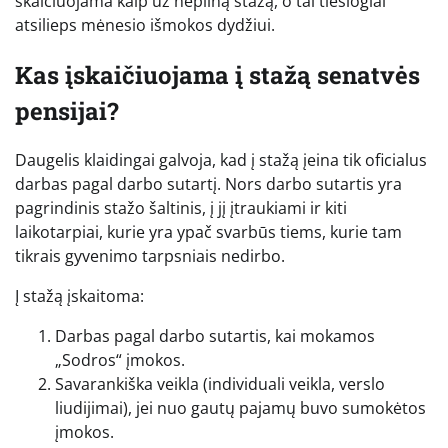
skaičiuojama kaip už nepilną stažą, o tai tiesiogiai
atsilieps mėnesio išmokos dydžiui.
Kas įskaičiuojama į stažą senatvės
pensijai?
Daugelis klaidingai galvoja, kad į stažą įeina tik oficialus
darbas pagal darbo sutartį. Nors darbo sutartis yra
pagrindinis stažo šaltinis, į jį įtraukiami ir kiti
laikotarpiai, kurie yra ypač svarbūs tiems, kurie tam
tikrais gyvenimo tarpsniais nedirbo.
Į stažą įskaitoma:
Darbas pagal darbo sutartis, kai mokamos
„Sodros“ įmokos.
Savarankiška veikla (individuali veikla, verslo
liudijimai), jei nuo gautų pajamų buvo sumokėtos
įmokos.