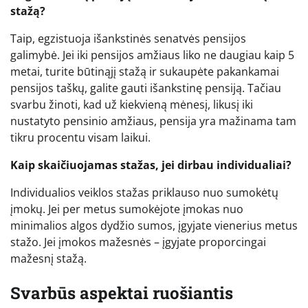
stažą?
Taip, egzistuoja išankstinės senatvės pensijos
galimybė. Jei iki pensijos amžiaus liko ne daugiau kaip 5
metai, turite būtinąjį stažą ir sukaupėte pakankamai
pensijos taškų, galite gauti išankstinę pensiją. Tačiau
svarbu žinoti, kad už kiekvieną mėnesį, likusį iki
nustatyto pensinio amžiaus, pensija yra mažinama tam
tikru procentu visam laikui.
Kaip skaičiuojamas stažas, jei dirbau individualiai?
Individualios veiklos stažas priklauso nuo sumokėtų
įmokų. Jei per metus sumokėjote įmokas nuo
minimalios algos dydžio sumos, įgyjate vienerius metus
stažo. Jei įmokos mažesnės – įgyjate proporcingai
mažesnį stažą.
Svarbūs aspektai ruošiantis