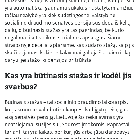
mažesnė. Daugelis žmonių klaidingai mano, kad pensija
yra automatiškai gaunama sukakus nustatytam amžiui,
tačiau realybė yra kiek sudėtingesnė: valstybinė
socialinio draudimo senatvės pensija susideda iš kelių
dalių, o būtinasis stažas yra tas pagrindas, be kurio
negalima tikėtis pilnos socialinės apsaugos. Šiame
straipsnyje detaliai aptarsime, kas sudaro stažą, kaip jis
skaičiuojamas, kokie reikalavimai galioja šiandien ir ką
daryti, jei stažo iki pensijos pritrūksta.
Kas yra būtinasis stažas ir kodėl jis
svarbus?
Būtinasis stažas – tai socialinio draudimo laikotarpis,
kurį asmuo privalo būti sukaupęs, kad įgytų teisę gauti
visą senatvės pensiją. Lietuvoje šis reikalavimas yra
neatsiejamai susijęs su „Sodros“ įmokomis. Paprastai
tariant, tai yra laikas, per kurį jūs arba jūsų darbdavys