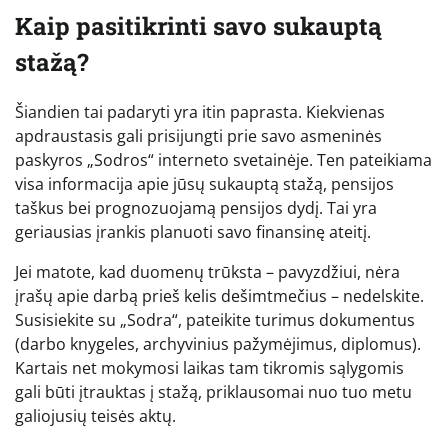
Kaip pasitikrinti savo sukauptą
stažą?
Šiandien tai padaryti yra itin paprasta. Kiekvienas
apdraustasis gali prisijungti prie savo asmeninės
paskyros „Sodros“ interneto svetainėje. Ten pateikiama
visa informacija apie jūsų sukauptą stažą, pensijos
taškus bei prognozuojamą pensijos dydį. Tai yra
geriausias įrankis planuoti savo finansinę ateitį.
Jei matote, kad duomenų trūksta – pavyzdžiui, nėra
įrašų apie darbą prieš kelis dešimtmečius – nedelskite.
Susisiekite su „Sodra“, pateikite turimus dokumentus
(darbo knygeles, archyvinius pažymėjimus, diplomus).
Kartais net mokymosi laikas tam tikromis sąlygomis
gali būti įtrauktas į stažą, priklausomai nuo tuo metu
galiojusių teisės aktų.