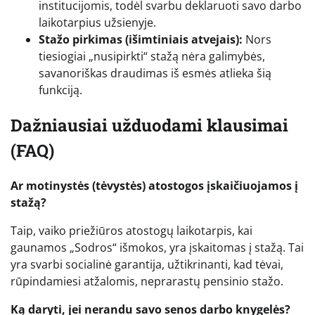
institucijomis, todėl svarbu deklaruoti savo darbo
laikotarpius užsienyje.
Stažo pirkimas (išimtiniais atvejais):
Nors
tiesiogiai „nusipirkti“ stažą nėra galimybės,
savanoriškas draudimas iš esmės atlieka šią
funkciją.
Dažniausiai užduodami klausimai
(FAQ)
Ar motinystės (tėvystės) atostogos įskaičiuojamos į
stažą?
Taip, vaiko priežiūros atostogų laikotarpis, kai
gaunamos „Sodros“ išmokos, yra įskaitomas į stažą. Tai
yra svarbi socialinė garantija, užtikrinanti, kad tėvai,
rūpindamiesi atžalomis, neprarastų pensinio stažo.
Ką daryti, jei nerandu savo senos darbo knygelės?